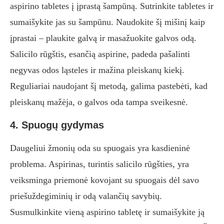
aspirino tabletes į įprastą šampūną. Sutrinkite tabletes ir
sumaišykite jas su šampūnu. Naudokite šį mišinį kaip
įprastai – plaukite galvą ir masažuokite galvos odą.
Salicilo rūgštis, esančią aspirine, padeda pašalinti
negyvas odos ląsteles ir mažina pleiskanų kiekį.
Reguliariai naudojant šį metodą, galima pastebėti, kad
pleiskanų mažėja, o galvos oda tampa sveikesnė.
4. Spuogų gydymas
Daugeliui žmonių oda su spuogais yra kasdieninė
problema. Aspirinas, turintis salicilo rūgšties, yra
veiksminga priemonė kovojant su spuogais dėl savo
priešuždegiminių ir odą valančių savybių.
Susmulkinkite vieną aspirino tabletę ir sumaišykite ją