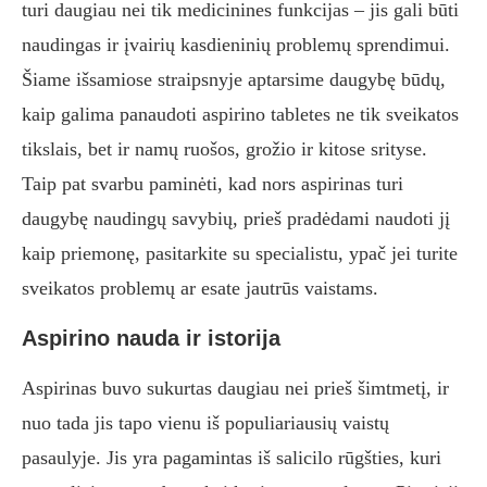
turi daugiau nei tik medicinines funkcijas – jis gali būti
naudingas ir įvairių kasdieninių problemų sprendimui.
Šiame išsamiose straipsnyje aptarsime daugybę būdų,
kaip galima panaudoti aspirino tabletes ne tik sveikatos
tikslais, bet ir namų ruošos, grožio ir kitose srityse.
Taip pat svarbu paminėti, kad nors aspirinas turi
daugybę naudingų savybių, prieš pradėdami naudoti jį
kaip priemonę, pasitarkite su specialistu, ypač jei turite
sveikatos problemų ar esate jautrūs vaistams.
Aspirino nauda ir istorija
Aspirinas buvo sukurtas daugiau nei prieš šimtmetį, ir
nuo tada jis tapo vienu iš populiariausių vaistų
pasaulyje. Jis yra pagamintas iš salicilo rūgšties, kuri