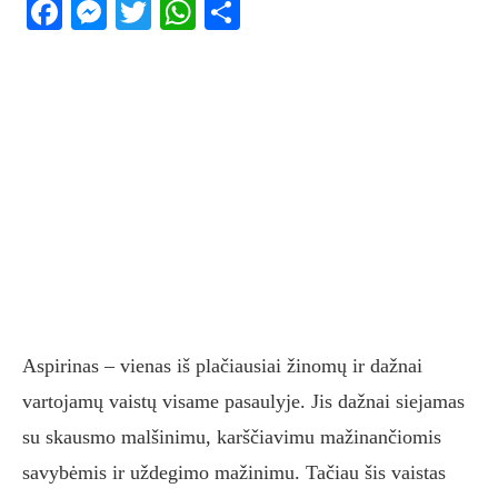
Facebook
Messenger
Twitter
WhatsApp
Share
Aspirinas – vienas iš plačiausiai žinomų ir dažnai
vartojamų vaistų visame pasaulyje. Jis dažnai siejamas
su skausmo malšinimu, karščiavimu mažinančiomis
savybėmis ir uždegimo mažinimu. Tačiau šis vaistas