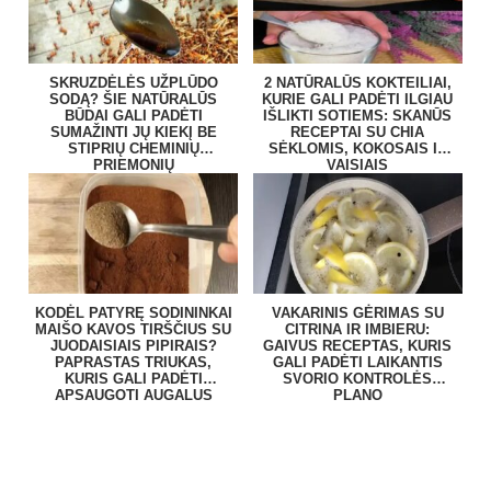
SKRUZDĖLĖS UŽPLŪDO
2 NATŪRALŪS KOKTEILIAI,
SODĄ? ŠIE NATŪRALŪS
KURIE GALI PADĖTI ILGIAU
BŪDAI GALI PADĖTI
IŠLIKTI SOTIEMS: SKANŪS
SUMAŽINTI JŲ KIEKĮ BE
RECEPTAI SU CHIA
STIPRIŲ CHEMINIŲ
SĖKLOMIS, KOKOSAIS IR
PRIEMONIŲ
VAISIAIS
KODĖL PATYRĘ SODININKAI
VAKARINIS GĖRIMAS SU
MAIŠO KAVOS TIRŠČIUS SU
CITRINA IR IMBIERU:
JUODAISIAIS PIPIRAIS?
GAIVUS RECEPTAS, KURIS
PAPRASTAS TRIUKAS,
GALI PADĖTI LAIKANTIS
KURIS GALI PADĖTI
SVORIO KONTROLĖS
APSAUGOTI AUGALUS
PLANO