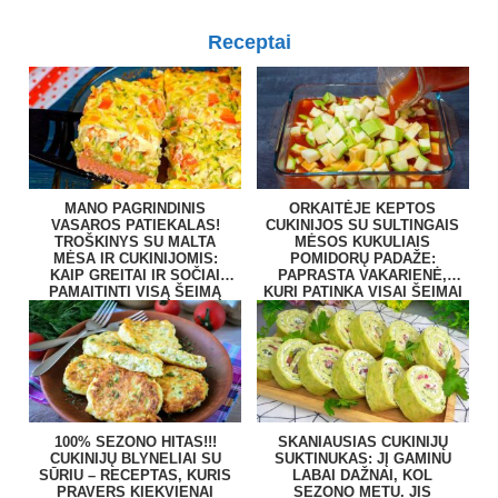
Receptai
MANO PAGRINDINIS
ORKAITĖJE KEPTOS
VASAROS PATIEKALAS!
CUKINIJOS SU SULTINGAIS
TROŠKINYS SU MALTA
MĖSOS KUKULIAIS
MĖSA IR CUKINIJOMIS:
POMIDORŲ PADAŽE:
KAIP GREITAI IR SOČIAI
PAPRASTA VAKARIENĖ,
PAMAITINTI VISĄ ŠEIMĄ
KURI PATINKA VISAI ŠEIMAI
100% SEZONO HITAS!!!
SKANIAUSIAS CUKINIJŲ
CUKINIJŲ BLYNELIAI SU
SUKTINUKAS: JĮ GAMINU
SŪRIU – RECEPTAS, KURIS
LABAI DAŽNAI, KOL
PRAVERS KIEKVIENAI
SEZONO METU. JIS