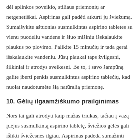
dėl aplinkos poveikio, stiliaus priemonių ar
netgenetiškai. Aspirinas gali padėti atkurti jų šviežumą.
Sumaišykite aštuonias susmulkintas aspirino tabletes su
vienu puodeliu vandens ir šiuo mišiniu išskalaukite
plaukus po plovimo. Palikite 15 minučių ir tada gerai
išskalaukite vandeniu. Jūsų plaukai taps žvilgesni,
šilkiniai ir atrodys sveikesni. Be to, į savo šampūną
galite įberti penkis susmulkintus aspirino tablečių, kad
nuolat naudotumėte šią natūralią priemonę.
10. Gėlių ilgaamžiškumo prailginimas
Nors tai gali atrodyti kaip mažas triukas, tačiau į vazą
įdėjus susmulkintą aspirino tabletę, šviežios gėlės gali
išlikti šviežesnės ilgiau. Aspirinas padeda sumažinti