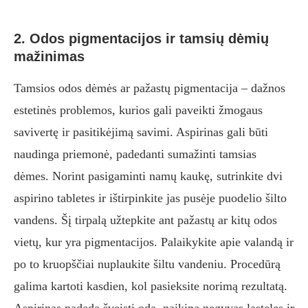
2. Odos pigmentacijos ir tamsių dėmių
mažinimas
Tamsios odos dėmės ar pažastų pigmentacija – dažnos
estetinės problemos, kurios gali paveikti žmogaus
savivertę ir pasitikėjimą savimi. Aspirinas gali būti
naudinga priemonė, padedanti sumažinti tamsias
dėmes. Norint pasigaminti namų kaukę, sutrinkite dvi
aspirino tabletes ir ištirpinkite jas pusėje puodelio šilto
vandens. Šį tirpalą užtepkite ant pažastų ar kitų odos
vietų, kur yra pigmentacijos. Palaikykite apie valandą ir
po to kruopščiai nuplaukite šiltu vandeniu. Procedūrą
galima kartoti kasdien, kol pasieksite norimą rezultatą.