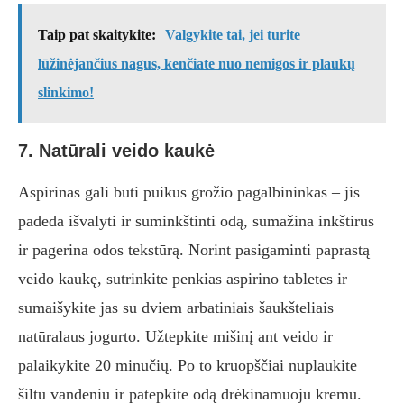
Taip pat skaitykite:
Valgykite tai, jei turite
lūžinėjančius nagus, kenčiate nuo nemigos ir plaukų
slinkimo!
7. Natūrali veido kaukė
Aspirinas gali būti puikus grožio pagalbininkas – jis
padeda išvalyti ir suminkštinti odą, sumažina inkštirus
ir pagerina odos tekstūrą. Norint pasigaminti paprastą
veido kaukę, sutrinkite penkias aspirino tabletes ir
sumaišykite jas su dviem arbatiniais šaukšteliais
natūralaus jogurto. Užtepkite mišinį ant veido ir
palaikykite 20 minučių. Po to kruopščiai nuplaukite
šiltu vandeniu ir patepkite odą drėkinamuoju kremu.