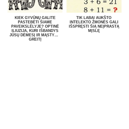
KIEK GYVŪNŲ GALITE
TIK LABAI AUKŠTO
PASTEBĖTI ŠIAME
INTELEKTO ŽMONĖS GALI
PAVEIKSLĖLYJE? OPTINĖ
IŠSPRĘSTI ŠIĄ NEĮPRASTĄ
ILIUZIJA, KURI IŠBANDYS
MĮSLĘ
JŪSŲ DĖMESĮ IR MĄSTYMO
GREITĮ