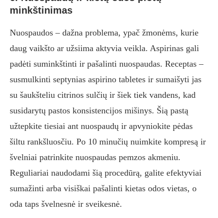
minkštinimas
Nuospaudos – dažna problema, ypač žmonėms, kurie
daug vaikšto ar užsiima aktyvia veikla. Aspirinas gali
padėti suminkštinti ir pašalinti nuospaudas. Receptas –
susmulkinti septynias aspirino tabletes ir sumaišyti jas
su šaukšteliu citrinos sulčių ir šiek tiek vandens, kad
susidarytų pastos konsistencijos mišinys. Šią pastą
užtepkite tiesiai ant nuospaudų ir apvyniokite pėdas
šiltu rankšluosčiu. Po 10 minučių nuimkite kompresą ir
švelniai patrinkite nuospaudas pemzos akmeniu.
Reguliariai naudodami šią procedūrą, galite efektyviai
sumažinti arba visiškai pašalinti kietas odos vietas, o
oda taps švelnesnė ir sveikesnė.