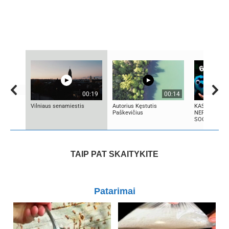
00:19
00:14
Vilniaus senamiestis
Autorius Kęstutis
KAS TAS „SI
Paškevičius
NEPAAIŠKIN
SOCIALINIS
TAIP PAT SKAITYKITE
Patarimai