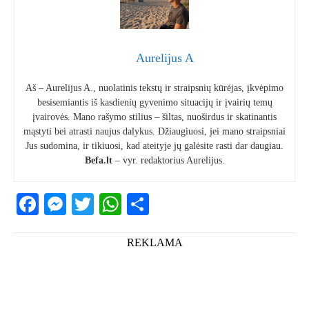
Aurelijus A
Aš – Aurelijus A., nuolatinis tekstų ir straipsnių kūrėjas, įkvėpimo
besisemiantis iš kasdienių gyvenimo situacijų ir įvairių temų
įvairovės. Mano rašymo stilius – šiltas, nuoširdus ir skatinantis
mąstyti bei atrasti naujus dalykus. Džiaugiuosi, jei mano straipsniai
Jus sudomina, ir tikiuosi, kad ateityje jų galėsite rasti dar daugiau.
Befa.lt
– vyr. redaktorius Aurelijus.
Facebook
Messenger
Twitter
WhatsApp
Share
REKLAMA