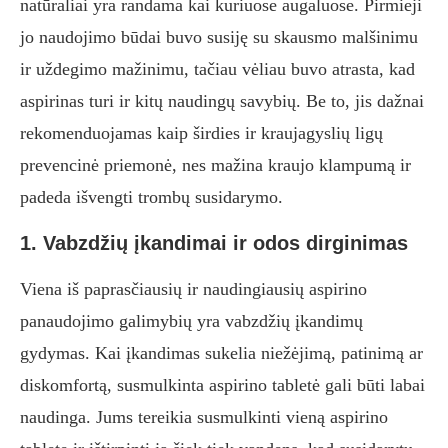
natūraliai yra randama kai kuriuose augaluose. Pirmieji
jo naudojimo būdai buvo susiję su skausmo malšinimu
ir uždegimo mažinimu, tačiau vėliau buvo atrasta, kad
aspirinas turi ir kitų naudingų savybių. Be to, jis dažnai
rekomenduojamas kaip širdies ir kraujagyslių ligų
prevencinė priemonė, nes mažina kraujo klampumą ir
padeda išvengti trombų susidarymo.
1. Vabzdžių įkandimai ir odos dirginimas
Viena iš paprasčiausių ir naudingiausių aspirino
panaudojimo galimybių yra vabzdžių įkandimų
gydymas. Kai įkandimas sukelia niežėjimą, patinimą ar
diskomfortą, susmulkinta aspirino tabletė gali būti labai
naudinga. Jums tereikia susmulkinti vieną aspirino