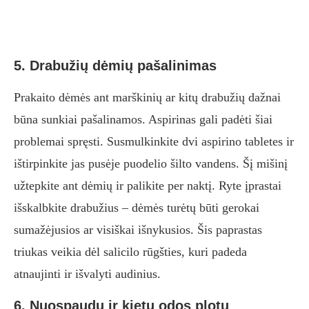
5. Drabužių dėmių pašalinimas
Prakaito dėmės ant marškinių ar kitų drabužių dažnai
būna sunkiai pašalinamos. Aspirinas gali padėti šiai
problemai spręsti. Susmulkinkite dvi aspirino tabletes ir
ištirpinkite jas pusėje puodelio šilto vandens. Šį mišinį
užtepkite ant dėmių ir palikite per naktį. Ryte įprastai
išskalbkite drabužius – dėmės turėtų būti gerokai
sumažėjusios ar visiškai išnykusios. Šis paprastas
triukas veikia dėl salicilo rūgšties, kuri padeda
atnaujinti ir išvalyti audinius.
6. Nuospaudų ir kietų odos plotų