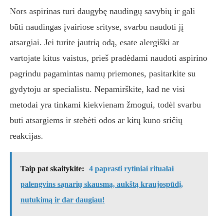
Nors aspirinas turi daugybę naudingų savybių ir gali
būti naudingas įvairiose srityse, svarbu naudoti jį
atsargiai. Jei turite jautrią odą, esate alergiški ar
vartojate kitus vaistus, prieš pradėdami naudoti aspirino
pagrindu pagamintas namų priemones, pasitarkite su
gydytoju ar specialistu. Nepamirškite, kad ne visi
metodai yra tinkami kiekvienam žmogui, todėl svarbu
būti atsargiems ir stebėti odos ar kitų kūno sričių
reakcijas.
Taip pat skaitykite:
4 paprasti rytiniai ritualai
palengvins sąnarių skausmą, aukštą kraujospūdį,
nutukimą ir dar daugiau!