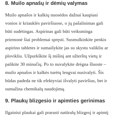
8. Muilo apnašų ir dėmių valymas
Muilo apnašos ir kalkių nuosėdos dažnai kaupiasi
vonios ir kriauklės paviršiuose, o jų pašalinimas gali
būti sudėtingas. Aspirinas gali būti veiksminga
priemonė šiai problemai spręsti. Susmulkinkite penkis
aspirino tabletes ir sumaišykite jas su skystu valikliu ar
plovikliu. Užpurkškite šį mišinį ant užterštų vietų ir
palikite 30 minučių. Po to nuvalykite drėgna šluoste –
muilo apnašos ir kalkės turėtų lengvai nusivalyti. Šis
būdas padeda ne tik efektyviai išvalyti paviršius, bet ir
sumažina chemikalų naudojimą.
9. Plaukų blizgesio ir apimties gerinimas
Ilgainiui plaukai gali prarasti natūralų blizgesį ir apimtį