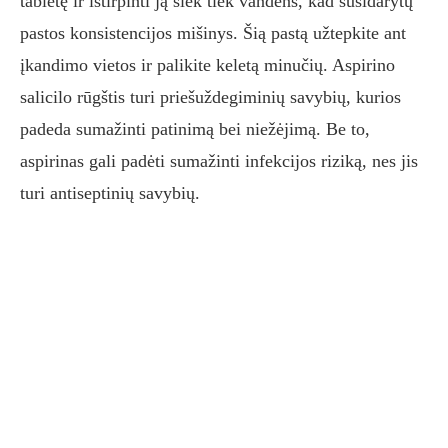
tabletę ir ištirpinti ją šiek tiek vandens, kad susidarytų
pastos konsistencijos mišinys. Šią pastą užtepkite ant
įkandimo vietos ir palikite keletą minučių. Aspirino
salicilo rūgštis turi priešuždegiminių savybių, kurios
padeda sumažinti patinimą bei niežėjimą. Be to,
aspirinas gali padėti sumažinti infekcijos riziką, nes jis
turi antiseptinių savybių.