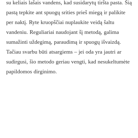
su keliais lašais vandens, kad susidarytų tiršta pasta. Šią
pastą tepkite ant spuogų srities prieš miegą ir palikite
per naktį. Ryte kruopščiai nuplaukite veidą šaltu
vandeniu. Reguliariai naudojant šį metodą, galima
sumažinti uždegimą, paraudimą ir spuogų išvaizdą.
Tačiau svarbu būti atsargiems – jei oda yra jautri ar
sudirgusi, šio metodo geriau vengti, kad nesukeltumėte
papildomos dirginimo.