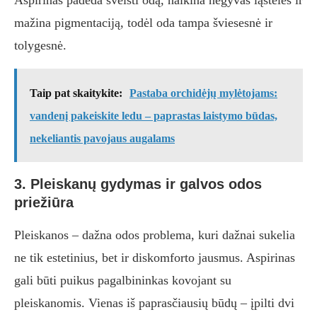
Aspirinas padeda šveisti odą, naikina negyvas ląsteles ir
mažina pigmentaciją, todėl oda tampa šviesesnė ir
tolygesnė.
Taip pat skaitykite:
Pastaba orchidėjų mylėtojams:
vandenį pakeiskite ledu – paprastas laistymo būdas,
nekeliantis pavojaus augalams
3. Pleiskanų gydymas ir galvos odos
priežiūra
Pleiskanos – dažna odos problema, kuri dažnai sukelia
ne tik estetinius, bet ir diskomforto jausmus. Aspirinas
gali būti puikus pagalbininkas kovojant su
pleiskanomis. Vienas iš paprasčiausių būdų – įpilti dvi