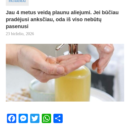
PATARIMAI
Jau 4 metus veidą plaunu aliejumi. Jei būčiau
pradėjusi anksčiau, oda iš viso nebūtų
pasenusi
23 birželio, 2026
Facebook
Messenger
Twitter
WhatsApp
Share