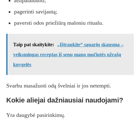
atsipalaiduoti;
pagerinti savijautą;
paversti odos priežiūrą maloniu ritualu.
Taip pat skaitykite:
„Ištraukite“ sąnarių skausmą –
veiksmingas receptas iš senų mano močiutės užrašų
knygelės
Svarbu masažuoti odą švelniai ir jos netempti.
Kokie aliejai dažniausiai naudojami?
Yra daugybė pasirinkimų.