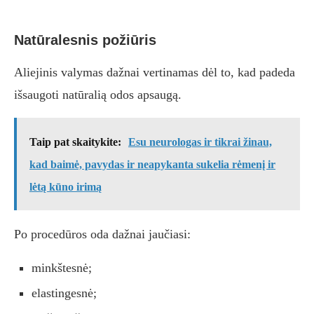
Natūralesnis požiūris
Aliejinis valymas dažnai vertinamas dėl to, kad padeda
išsaugoti natūralią odos apsaugą.
Taip pat skaitykite:
Esu neurologas ir tikrai žinau,
kad baimė, pavydas ir neapykanta sukelia rėmenį ir
lėtą kūno irimą
Po procedūros oda dažnai jaučiasi:
minkštesnė;
elastingesnė;