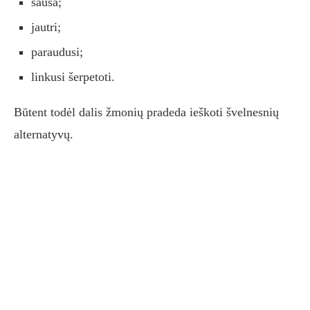
sausa;
jautri;
paraudusi;
linkusi šerpetoti.
Būtent todėl dalis žmonių pradeda ieškoti švelnesnių
alternatyvų.