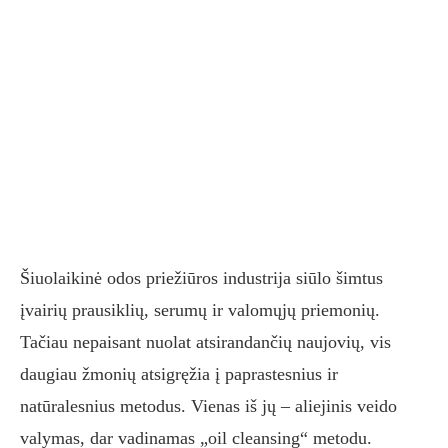
Šiuolaikinė odos priežiūros industrija siūlo šimtus
įvairių prausiklių, serumų ir valomųjų priemonių.
Tačiau nepaisant nuolat atsirandančių naujovių, vis
daugiau žmonių atsigręžia į paprastesnius ir
natūralesnius metodus. Vienas iš jų – aliejinis veido
valymas, dar vadinamas „oil cleansing“ metodu.