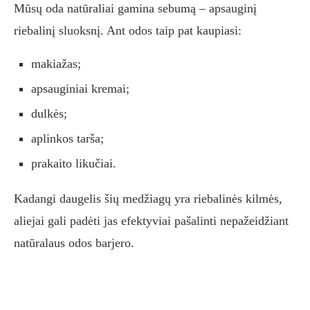
Mūsų oda natūraliai gamina sebumą – apsauginį
riebalinį sluoksnį. Ant odos taip pat kaupiasi:
makiažas;
apsauginiai kremai;
dulkės;
aplinkos tarša;
prakaito likučiai.
Kadangi daugelis šių medžiagų yra riebalinės kilmės,
aliejai gali padėti jas efektyviai pašalinti nepažeidžiant
natūralaus odos barjero.