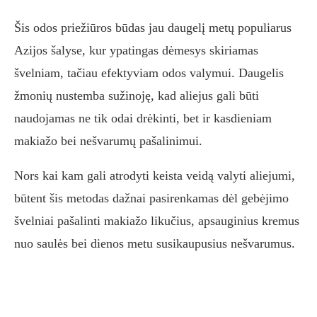
Šis odos priežiūros būdas jau daugelį metų populiarus
Azijos šalyse, kur ypatingas dėmesys skiriamas
švelniam, tačiau efektyviam odos valymui. Daugelis
žmonių nustemba sužinoję, kad aliejus gali būti
naudojamas ne tik odai drėkinti, bet ir kasdieniam
makiažo bei nešvarumų pašalinimui.
Nors kai kam gali atrodyti keista veidą valyti aliejumi,
būtent šis metodas dažnai pasirenkamas dėl gebėjimo
švelniai pašalinti makiažo likučius, apsauginius kremus
nuo saulės bei dienos metu susikaupusius nešvarumus.