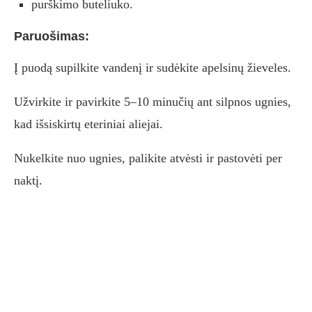
purškimo buteliuko.
Paruošimas:
Į puodą supilkite vandenį ir sudėkite apelsinų žieveles.
Užvirkite ir pavirkite 5–10 minučių ant silpnos ugnies,
kad išsiskirtų eteriniai aliejai.
Nukelkite nuo ugnies, palikite atvėsti ir pastovėti per
naktį.