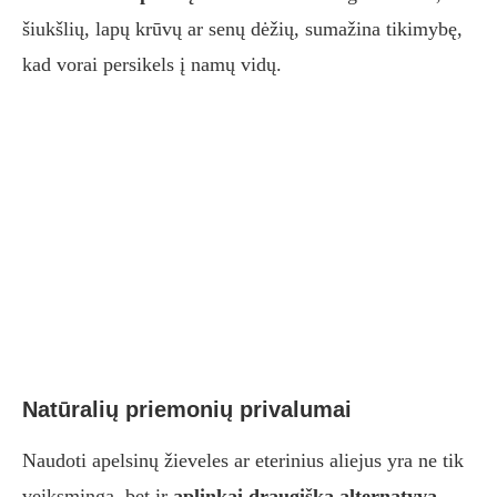
šiukšlių, lapų krūvų ar senų dėžių, sumažina tikimybę,
kad vorai persikels į namų vidų.
Natūralių priemonių privalumai
Naudoti apelsinų žieveles ar eterinius aliejus yra ne tik
veiksminga, bet ir
aplinkai draugiška alternatyva