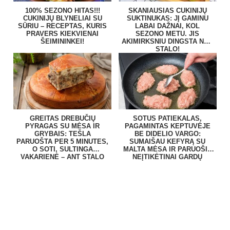
100% SEZONO HITAS!!!
SKANIAUSIAS CUKINIJŲ
CUKINIJŲ BLYNELIAI SU
SUKTINUKAS: JĮ GAMINU
SŪRIU – RECEPTAS, KURIS
LABAI DAŽNAI, KOL
PRAVERS KIEKVIENAI
SEZONO METU. JIS
ŠEIMININKEI!
AKIMIRKSNIU DINGSTA NUO
STALO!
GREITAS DREBUČIŲ
SOTUS PATIEKALAS,
PYRAGAS SU MĖSA IR
PAGAMINTAS KEPTUVĖJE
GRYBAIS: TEŠLA
BE DIDELIO VARGO:
PARUOŠTA PER 5 MINUTES,
SUMAIŠAU KEFYRĄ SU
O SOTI, SULTINGA
MALTA MĖSA IR PARUOŠIU
VAKARIENĖ – ANT STALO
NEĮTIKĖTINAI GARDŲ
BE VARGO
PATIEKALĄ