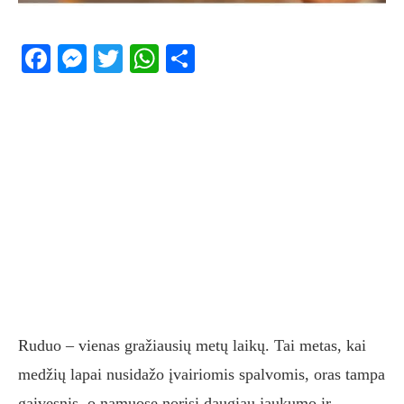
Facebook
Messenger
Twitter
WhatsApp
Share
Ruduo – vienas gražiausių metų laikų. Tai metas, kai
medžių lapai nusidažo įvairiomis spalvomis, oras tampa
gaivesnis, o namuose norisi daugiau jaukumo ir