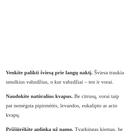
Venkite palikti šviesą prie langų naktį.
Šviesa traukia
smulkius vabzdžius, o kur vabzdžiai – ten ir vorai.
Naudokite natūralius kvapus.
Be citrusų, vorai taip
pat nemėgsta pipirmėtės, levandos, eukalipto ar acto
kvapų.
Prižiūrėkite aplinką už namo.
Tvarkingas kiemas, be