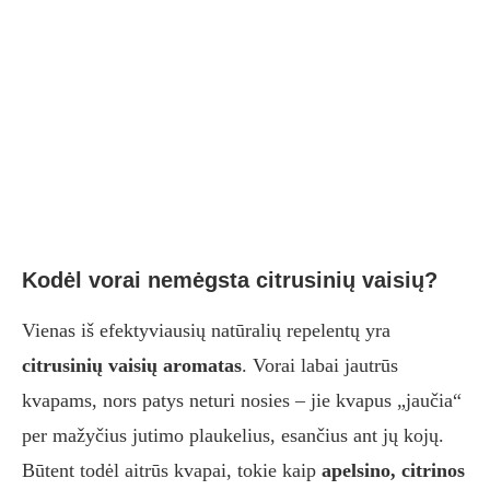
Kodėl vorai nemėgsta citrusinių vaisių?
Vienas iš efektyviausių natūralių repelentų yra
citrusinių vaisių aromatas
. Vorai labai jautrūs
kvapams, nors patys neturi nosies – jie kvapus „jaučia“
per mažyčius jutimo plaukelius, esančius ant jų kojų.
Būtent todėl aitrūs kvapai, tokie kaip
apelsino, citrinos