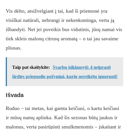
Vis dėlto, atsižvelgiant į tai, kad ši priemonė yra
visiškai natūrali, nebrangi ir nekenksminga, verta ją
išbandyti. Net jei poveikis bus vidutinis, jūsų namai vis
tiek skleis malonų citrusų aromatą – o tai jau savaime
pliusas.
Taip pat skaitykite:
Svarbu įsiklausyti: 4 neįprasti
širdies priepuolio požymiai, kurių nereikėtų ignoruoti!
Išvada
Ruduo – tai metas, kai gamta keičiasi, o kartu keičiasi
ir mūsų namų aplinka. Kad šis sezonas būtų jaukus ir
malonus, verta pasirūpinti smulkmenomis – įskaitant ir