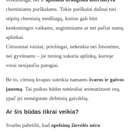
cheminiams purškalams. Tokie purškalai dažnai turi
stiprių cheminių medžiagų, kurios gali būti
kenksmingos vaikams, augintiniams ar net pačiai namų
aplinkai.
Citrusiniai vaisiai, priešingai, nekenkia nei žmonėms,
nei gyvūnams – jie tiesiog sukuria aplinką, kurioje
vorai nesijaučia patogiai.
Be to, citrusų kvapas suteikia namams
švaros ir gaivos
jausmą
. Tai puikus būdas natūraliai aromatizuoti orą,
ypač jei nemėgstate dirbtinių gaiviklių.
Ar šis būdas tikrai veikia?
Svarbu pabrėžti, kad
apelsinų žievelės nėra