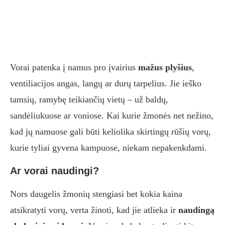
Vorai patenka į namus pro įvairius
mažus plyšius
,
ventiliacijos angas, langų ar durų tarpelius. Jie ieško
tamsių, ramybę teikiančių vietų – už baldų,
sandėliukuose ar voniose. Kai kurie žmonės net nežino,
kad jų namuose gali būti keliolika skirtingų rūšių vorų,
kurie tyliai gyvena kampuose, niekam nepakenkdami.
Ar vorai naudingi?
Nors daugelis žmonių stengiasi bet kokia kaina
atsikratyti vorų, verta žinoti, kad jie atlieka ir
naudingą