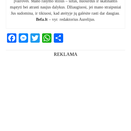
įvairovės. Mano rašymo stilius – šiltas, nuoširdus ir skatinantis
mąstyti bei atrasti naujus dalykus. Džiaugiuosi, jei mano straipsniai
Jus sudomina, ir tikiuosi, kad ateityje jų galėsite rasti dar daugiau.
Befa.lt
– vyr. redaktorius Aurelijus.
Facebook
Messenger
Twitter
WhatsApp
Share
REKLAMA