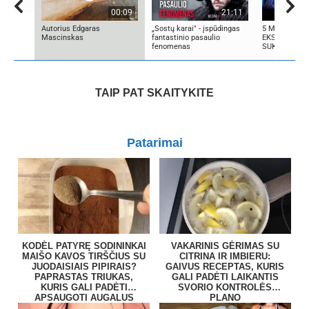
00:09
21:11
Autorius Edgaras
„Sostų karai" - įspūdingas
5 MOKSLINIA
Mascinskas
fantastinio pasaulio
EKSPERIMENT
fenomenas
SUKRĖTĖ PA
TAIP PAT SKAITYKITE
Patarimai
KODĖL PATYRĘ SODININKAI
VAKARINIS GĖRIMAS SU
MAIŠO KAVOS TIRŠČIUS SU
CITRINA IR IMBIERU:
JUODAISIAIS PIPIRAIS?
GAIVUS RECEPTAS, KURIS
PAPRASTAS TRIUKAS,
GALI PADĖTI LAIKANTIS
KURIS GALI PADĖTI
SVORIO KONTROLĖS
APSAUGOTI AUGALUS
PLANO