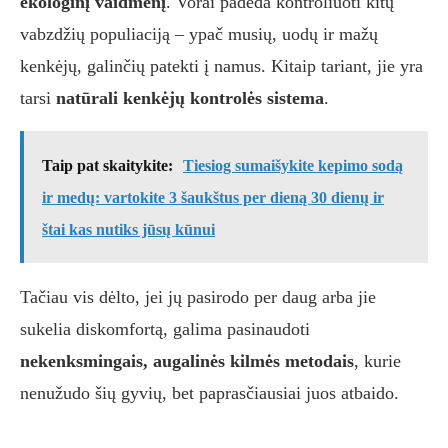
ekologinį vaidmenį
. Vorai padeda kontroliuoti kitų
vabzdžių populiaciją – ypač musių, uodų ir mažų
kenkėjų, galinčių patekti į namus. Kitaip tariant, jie yra
tarsi
natūrali kenkėjų kontrolės sistema
.
Taip pat skaitykite:
Tiesiog sumaišykite kepimo sodą
ir medų: vartokite 3 šaukštus per dieną 30 dienų ir
štai kas nutiks jūsų kūnui
Tačiau vis dėlto, jei jų pasirodo per daug arba jie
sukelia diskomfortą, galima pasinaudoti
nekenksmingais, augalinės kilmės metodais
, kurie
nenužudo šių gyvių, bet paprasčiausiai juos atbaido.