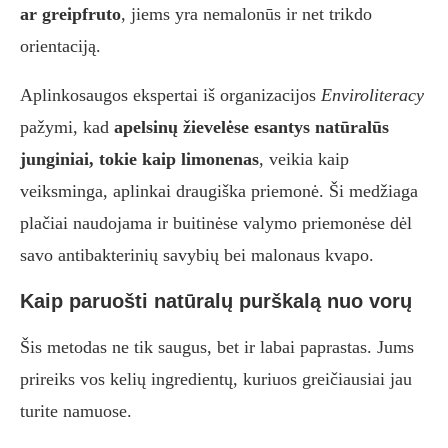
ar greipfruto
, jiems yra nemalonūs ir net trikdo
orientaciją.
Aplinkosaugos ekspertai iš organizacijos
Enviroliteracy
pažymi, kad
apelsinų žievelėse esantys natūralūs
junginiai, tokie kaip limonenas
, veikia kaip
veiksminga, aplinkai draugiška priemonė. Ši medžiaga
plačiai naudojama ir buitinėse valymo priemonėse dėl
savo antibakterinių savybių bei malonaus kvapo.
Kaip paruošti natūralų purškalą nuo vorų
Šis metodas ne tik saugus, bet ir labai paprastas. Jums
prireiks vos kelių ingredientų, kuriuos greičiausiai jau
turite namuose.