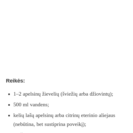
Reikės:
1–2 apelsinų žievelių (šviežių arba džiovintų);
500 ml vandens;
kelių lašų apelsinų arba citrinų eterinio aliejaus
(nebūtina, bet sustiprina poveikį);