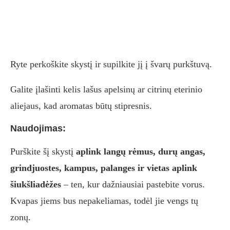
Ryte perkoškite skystį ir supilkite jį į švarų purkštuvą.
Galite įlašinti kelis lašus apelsinų ar citrinų eterinio
aliejaus, kad aromatas būtų stipresnis.
Naudojimas:
Purškite šį skystį
aplink langų rėmus, durų angas,
grindjuostes, kampus, palanges ir vietas aplink
šiukšliadėžes
– ten, kur dažniausiai pastebite vorus.
Kvapas jiems bus nepakeliamas, todėl jie vengs tų
zonų.