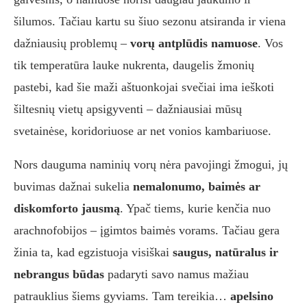
šilumos. Tačiau kartu su šiuo sezonu atsiranda ir viena
dažniausių problemų –
vorų antplūdis namuose
. Vos
tik temperatūra lauke nukrenta, daugelis žmonių
pastebi, kad šie maži aštuonkojai svečiai ima ieškoti
šiltesnių vietų apsigyventi – dažniausiai mūsų
svetainėse, koridoriuose ar net vonios kambariuose.
Nors dauguma naminių vorų nėra pavojingi žmogui, jų
buvimas dažnai sukelia
nemalonumo, baimės ar
diskomforto jausmą
. Ypač tiems, kurie kenčia nuo
arachnofobijos – įgimtos baimės vorams. Tačiau gera
žinia ta, kad egzistuoja visiškai
saugus, natūralus ir
nebrangus būdas
padaryti savo namus mažiau
patrauklius šiems gyviams. Tam tereikia…
apelsino