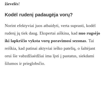
žievelės
!
Kodėl rudenį padaugėja vorų?
Norint efektyviai juos atbaidyti, verta suprasti, kodėl
rudenį jų tiek daug. Ekspertai aiškina, kad
nuo rugsėjo
iki lapkričio vyksta vorų poravimosi sezonas
. Tai
reiškia, kad patinai aktyviai ieško patelių, o šaltėjant
orui šie vabzdžiaėdžiai ima lįsti į pastatus, siekdami
šilumos ir prieglobsčio.