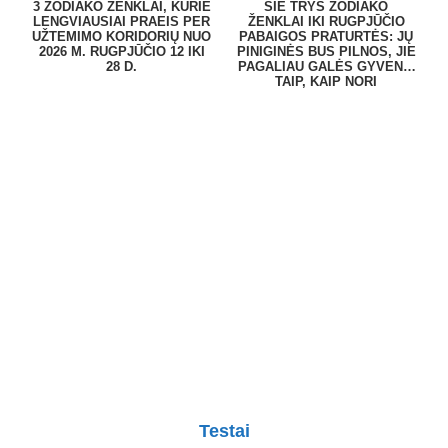
3 ZODIAKO ŽENKLAI, KURIE
ŠIE TRYS ZODIAKO
LENGVIAUSIAI PRAEIS PER
ŽENKLAI IKI RUGPJŪČIO
UŽTEMIMO KORIDORIŲ NUO
PABAIGOS PRATURTĖS: JŲ
2026 M. RUGPJŪČIO 12 IKI
PINIGINĖS BUS PILNOS, JIE
28 D.
PAGALIAU GALĖS GYVENTI
TAIP, KAIP NORI
Testai