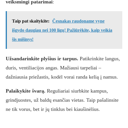
veiksmingi patarimai
:
Taip pat skaitykite:
Česnakas raudoname vyne
išgydo daugiau nei 100 ligų! Pažiūrėkite, kaip veikia
šis mišinys!
Užsandarinkite plyšius ir tarpus.
Patikrinkite langus,
duris, ventiliacijos angas. Mažiausi tarpeliai –
dažniausia priežastis, kodėl vorai randa kelią į namus.
Palaikykite švarą.
Reguliariai siurbkite kampus,
grindjuostes, už baldų esančias vietas. Taip pašalinsite
ne tik vorus, bet ir jų tinklus bei kiaušinėlius.