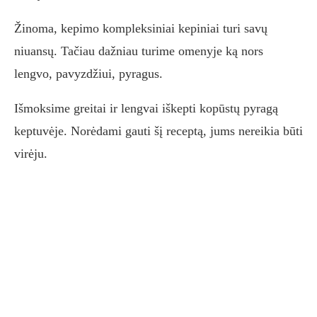
Žinoma, kepimo kompleksiniai kepiniai turi savų
niuansų. Tačiau dažniau turime omenyje ką nors
lengvo, pavyzdžiui, pyragus.
Išmoksime greitai ir lengvai iškepti kopūstų pyragą
keptuvėje. Norėdami gauti šį receptą, jums nereikia būti
virėju.