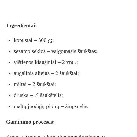
Ingredientai:
kopūstai – 300 g;
sezamo sėklos – valgomasis šaukštas;
vištienos kiaušiniai – 2 vnt .;
augalinis aliejus – 2 šaukštai;
miltai – 2 šaukštai;
druska – ⅓ šaukštelis;
maltų juodųjų pipirų – žiupsnelis.
Gaminimo procesas:
Kopūstą supjaustykite plonomis drožlėmis ir