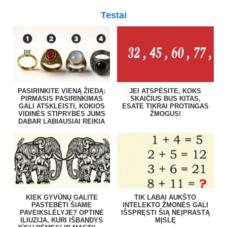
Testai
PASIRINKITE VIENĄ ŽIEDĄ:
JEI ATSPĖSITE, KOKS
PIRMASIS PASIRINKIMAS
SKAIČIUS BUS KITAS,
GALI ATSKLEISTI, KOKIOS
ESATE TIKRAI PROTINGAS
VIDINĖS STIPRYBĖS JUMS
ŽMOGUS!
DABAR LABIAUSIAI REIKIA
KIEK GYVŪNŲ GALITE
TIK LABAI AUKŠTO
PASTEBĖTI ŠIAME
INTELEKTO ŽMONĖS GALI
PAVEIKSLĖLYJE? OPTINĖ
IŠSPRĘSTI ŠIĄ NEĮPRASTĄ
ILIUZIJA, KURI IŠBANDYS
MĮSLĘ