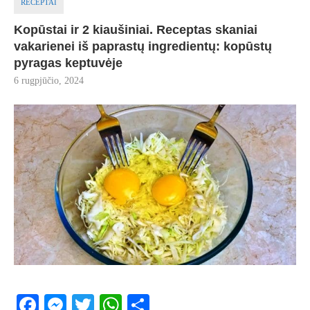
RECEPTAI
Kopūstai ir 2 kiaušiniai. Receptas skaniai
vakarienei iš paprastų ingredientų: kopūstų
pyragas keptuvėje
6 rugpjūčio, 2024
Facebook
Messenger
Twitter
WhatsApp
Share