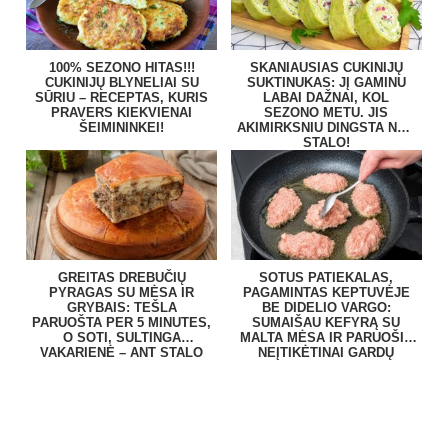
100% SEZONO HITAS!!!
SKANIAUSIAS CUKINIJŲ
CUKINIJŲ BLYNELIAI SU
SUKTINUKAS: JĮ GAMINU
SŪRIU – RECEPTAS, KURIS
LABAI DAŽNAI, KOL
PRAVERS KIEKVIENAI
SEZONO METU. JIS
ŠEIMININKEI!
AKIMIRKSNIU DINGSTA NUO
STALO!
GREITAS DREBUČIŲ
SOTUS PATIEKALAS,
PYRAGAS SU MĖSA IR
PAGAMINTAS KEPTUVĖJE
GRYBAIS: TEŠLA
BE DIDELIO VARGO:
PARUOŠTA PER 5 MINUTES,
SUMAIŠAU KEFYRĄ SU
O SOTI, SULTINGA
MALTA MĖSA IR PARUOŠIU
VAKARIENĖ – ANT STALO
NEĮTIKĖTINAI GARDŲ
BE VARGO
PATIEKALĄ