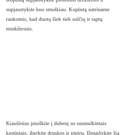
supjaustykite kuo smulkiau. Kopūstą sutriname
rankomis, kad duotų šiek tiek sulčių ir taptų
minkštesnis.
Kiaušinius įmuškite į dubenį su susmulkintais
kopūstais, įberkite druskos ir pipirų. Išmaišykite šią