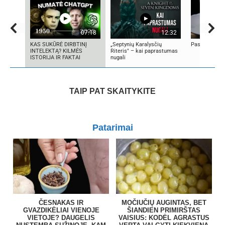
07:18
12:32
KAS SUKŪRĖ DIRBTINĮ
„Septynių Karalysčių
Pasaulio cepe
INTELEKTĄ? KILMĖS
Riteris" – kai paprastumas
ISTORIJA IR FAKTAI
nugali
TAIP PAT SKAITYKITE
Patarimai
ČESNAKAS IR
MOČIUČIŲ AUGINTAS, BET
GVAZDIKĖLIAI VIENOJE
ŠIANDIEN PRIMIRŠTAS
VIETOJE? DAUGELIS
VAISIUS: KODĖL AGRASTUS