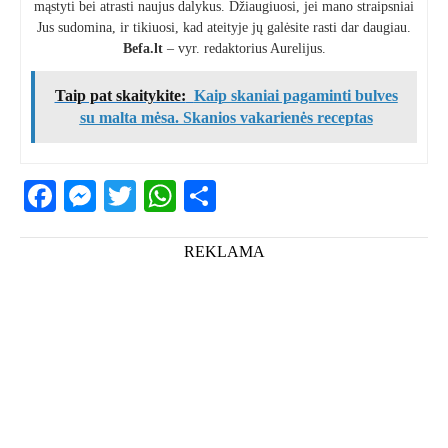
mąstyti bei atrasti naujus dalykus. Džiaugiuosi, jei mano straipsniai
Jus sudomina, ir tikiuosi, kad ateityje jų galėsite rasti dar daugiau.
Befa.lt
– vyr. redaktorius Aurelijus.
Taip pat skaitykite:
Kaip skaniai pagaminti bulves
su malta mėsa. Skanios vakarienės receptas
Facebook
Messenger
Twitter
WhatsApp
Share
REKLAMA