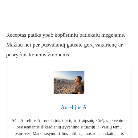
Receptas patiks ypač kopūstinių patiekalų mėgėjams.
Mažiau nei per pusvalandį gausite gerą vakarienę ar
pusryčius keliems žmonėms.
Aurelijus A
Aš – Aurelijus A., nuolatinis tekstų ir straipsnių kūrėjas, įkvėpimo
besisemiantis iš kasdienių gyvenimo situacijų ir įvairių temų
įvairovės. Mano rašymo stilius – šiltas, nuoširdus ir skatinantis