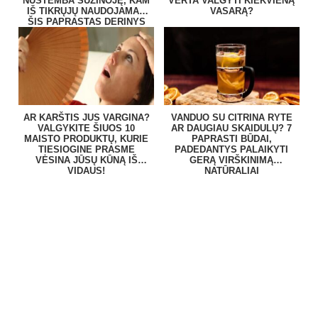
NUSTEMBA SUŽINOJĘ, KAM
VERTA VALGYTI KIEKVIENĄ
IŠ TIKRŲJŲ NAUDOJAMAS
VASARĄ?
ŠIS PAPRASTAS DERINYS
AR KARŠTIS JUS VARGINA?
VANDUO SU CITRINA RYTE
VALGYKITE ŠIUOS 10
AR DAUGIAU SKAIDULŲ? 7
MAISTO PRODUKTŲ, KURIE
PAPRASTI BŪDAI,
TIESIOGINE PRASME
PADEDANTYS PALAIKYTI
VĖSINA JŪSŲ KŪNĄ IŠ
GERĄ VIRŠKINIMĄ
VIDAUS!
NATŪRALIAI