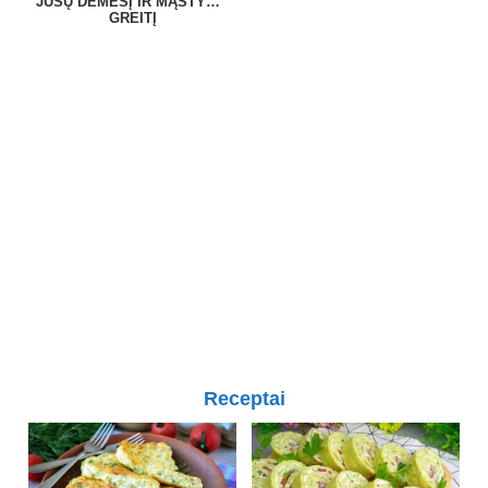
JŪSŲ DĖMESĮ IR MĄSTYMO
GREITĮ
Receptai