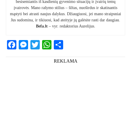
besisemiantis iš kasdienių gyvenimo situacijų ir įvairių temų
įvairovės. Mano rašymo stilius – šiltas, nuoširdus ir skatinantis
mąstyti bei atrasti naujus dalykus. Džiaugiuosi, jei mano straipsniai
Jus sudomina, ir tikiuosi, kad ateityje jų galėsite rasti dar daugiau.
Befa.lt
– vyr. redaktorius Aurelijus.
Facebook
Messenger
Twitter
WhatsApp
Share
REKLAMA