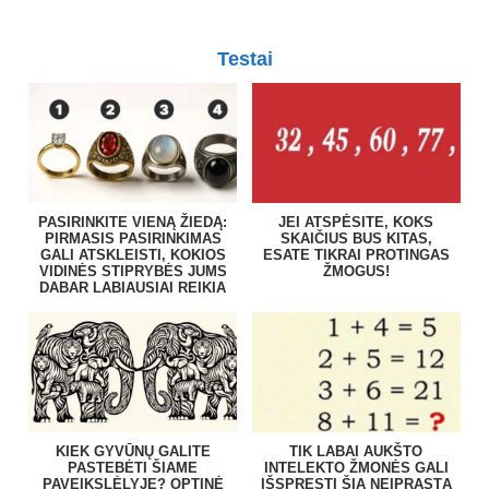
Testai
PASIRINKITE VIENĄ ŽIEDĄ:
JEI ATSPĖSITE, KOKS
PIRMASIS PASIRINKIMAS
SKAIČIUS BUS KITAS,
GALI ATSKLEISTI, KOKIOS
ESATE TIKRAI PROTINGAS
VIDINĖS STIPRYBĖS JUMS
ŽMOGUS!
DABAR LABIAUSIAI REIKIA
KIEK GYVŪNŲ GALITE
TIK LABAI AUKŠTO
PASTEBĖTI ŠIAME
INTELEKTO ŽMONĖS GALI
PAVEIKSLĖLYJE? OPTINĖ
IŠSPRĘSTI ŠIĄ NEĮPRASTĄ