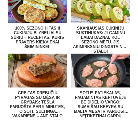
100% SEZONO HITAS!!!
SKANIAUSIAS CUKINIJŲ
CUKINIJŲ BLYNELIAI SU
SUKTINUKAS: JĮ GAMINU
SŪRIU – RECEPTAS, KURIS
LABAI DAŽNAI, KOL
PRAVERS KIEKVIENAI
SEZONO METU. JIS
ŠEIMININKEI!
AKIMIRKSNIU DINGSTA NUO
STALO!
GREITAS DREBUČIŲ
SOTUS PATIEKALAS,
PYRAGAS SU MĖSA IR
PAGAMINTAS KEPTUVĖJE
GRYBAIS: TEŠLA
BE DIDELIO VARGO:
PARUOŠTA PER 5 MINUTES,
SUMAIŠAU KEFYRĄ SU
O SOTI, SULTINGA
MALTA MĖSA IR PARUOŠIU
VAKARIENĖ – ANT STALO
NEĮTIKĖTINAI GARDŲ
BE VARGO
PATIEKALĄ