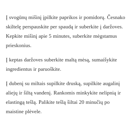
Į svogūnų mišinį įpilkite paprikos ir pomidorų. Česnako
skiltelę perspauskite per spaudą ir suberkite į daržoves.
Kepkite mišinį apie 5 minutes, suberkite mėgstamus
prieskonius.
Į keptas daržoves suberkite maltą mėsą, sumaišykite
ingredientus ir paruoškite.
Į dubenį su miltais supilkite druską, supilkite augalinį
aliejų ir šiltą vandenį. Rankomis minkykite nelipnią ir
elastingą tešlą. Palikite tešlą šiltai 20 minučių po
maistine plėvele.