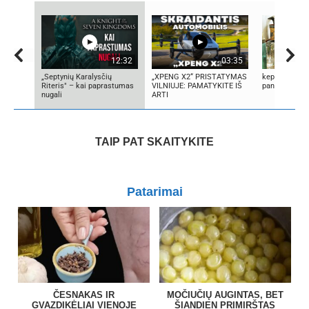
12:32
03:35
„Septynių Karalysčių
„XPENG X2“ PRISTATYMAS
kepami lietin
Riteris" – kai paprastumas
VILNIUJE: PAMATYKITE IŠ
pancakes
nugali
ARTI
TAIP PAT SKAITYKITE
Patarimai
ČESNAKAS IR
MOČIUČIŲ AUGINTAS, BET
GVAZDIKĖLIAI VIENOJE
ŠIANDIEN PRIMIRŠTAS