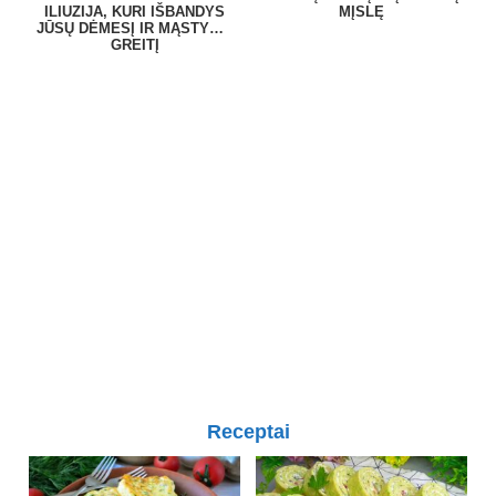
ILIUZIJA, KURI IŠBANDYS
MĮSLĘ
JŪSŲ DĖMESĮ IR MĄSTYMO
GREITĮ
Receptai