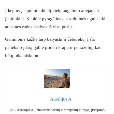
Į keptuvę supilkite didelį kiekį augalinio aliejaus ir
įkaitinkite. Kepkite pyragėlius ant vidutinės ugnies iki
auksinės rudos spalvos iš visų pusių.
Gaminome kažką tarp belyashi ir čeburekų. Į šio
patiekalo įdarą galite pridėti krapų ir petražolių, kad
būtų pikantiškumo.
Aurelijus A
Aš – Aurelijus A., nuolatinis tekstų ir straipsnių kūrėjas, įkvėpimo