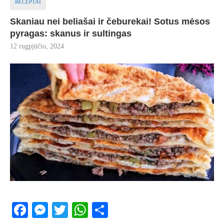
RECEPTAI
Skaniau nei beliašai ir čeburekai! Sotus mėsos
pyragas: skanus ir sultingas
12 rugpjūčio, 2024
Facebook
Messenger
Twitter
WhatsApp
Share