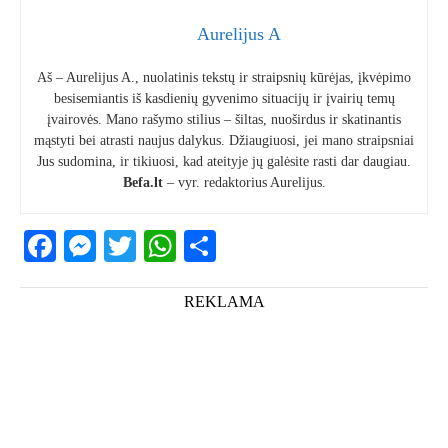
Aurelijus A
Aš – Aurelijus A., nuolatinis tekstų ir straipsnių kūrėjas, įkvėpimo
besisemiantis iš kasdienių gyvenimo situacijų ir įvairių temų
įvairovės. Mano rašymo stilius – šiltas, nuoširdus ir skatinantis
mąstyti bei atrasti naujus dalykus. Džiaugiuosi, jei mano straipsniai
Jus sudomina, ir tikiuosi, kad ateityje jų galėsite rasti dar daugiau.
Befa.lt
– vyr. redaktorius Aurelijus.
Facebook
Messenger
Twitter
WhatsApp
Share
REKLAMA