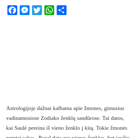
Facebook
Messenger
Twitter
WhatsApp
Share
Astrologijoje dažnai kalbama apie žmones, gimusius
vadinamosiose Zodiako ženklų sandūrose. Tai datos,
kai Saulė pereina iš vieno ženklo į kitą. Tokie žmonės
neretai sako: „Pagal datą esu vienas ženklas, bet jaučiu