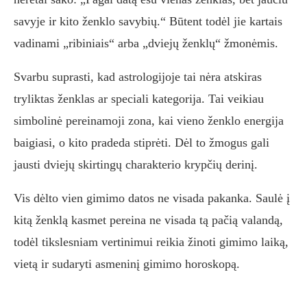
savyje ir kito ženklo savybių.“ Būtent todėl jie kartais
vadinami „ribiniais“ arba „dviejų ženklų“ žmonėmis.
Svarbu suprasti, kad astrologijoje tai nėra atskiras
tryliktas ženklas ar speciali kategorija. Tai veikiau
simbolinė pereinamoji zona, kai vieno ženklo energija
baigiasi, o kito pradeda stiprėti. Dėl to žmogus gali
jausti dviejų skirtingų charakterio krypčių derinį.
Vis dėlto vien gimimo datos ne visada pakanka. Saulė į
kitą ženklą kasmet pereina ne visada tą pačią valandą,
todėl tikslesniam vertinimui reikia žinoti gimimo laiką,
vietą ir sudaryti asmeninį gimimo horoskopą.