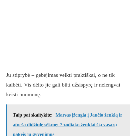
Jų stiprybė – gebėjimas veikti praktiškai, o ne tik
kalbėti. Vis dėlto jie gali būti užsispyrę ir nelengvai
keisti nuomonę.
Taip pat skaitykite:
Marsas įžengia į Jaučio ženklą ir
atneša didžiulę sėkmę: 7 zodiako ženklai šią vasarą
pakeis jų gyvenimus