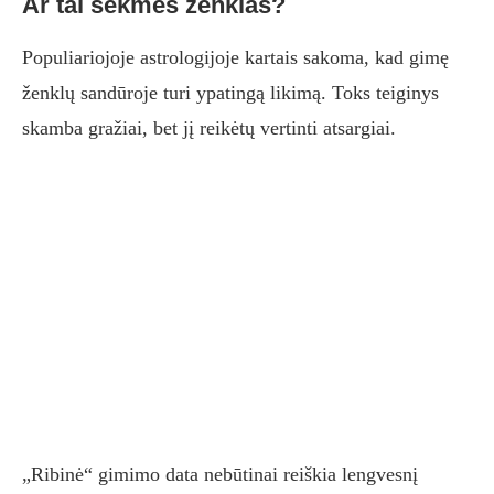
Ar tai sėkmės ženklas?
Populiariojoje astrologijoje kartais sakoma, kad gimę
ženklų sandūroje turi ypatingą likimą. Toks teiginys
skamba gražiai, bet jį reikėtų vertinti atsargiai.
„Ribinė“ gimimo data nebūtinai reiškia lengvesnį