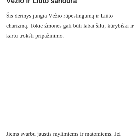
Vėžio ir Liūto sandūra
Šis derinys jungia Vėžio rūpestingumą ir Liūto
charizmą. Tokie žmonės gali būti labai šilti, kūrybiški ir
kartu trokšti pripažinimo.
Jiems svarbu jaustis mylimiems ir matomiems. Jei