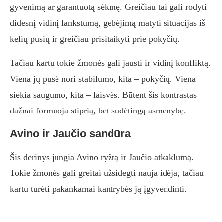
gyvenimą ar garantuotą sėkmę. Greičiau tai gali rodyti
didesnį vidinį lankstumą, gebėjimą matyti situacijas iš
kelių pusių ir greičiau prisitaikyti prie pokyčių.
Tačiau kartu tokie žmonės gali jausti ir vidinį konfliktą.
Viena jų pusė nori stabilumo, kita – pokyčių. Viena
siekia saugumo, kita – laisvės. Būtent šis kontrastas
dažnai formuoja stiprią, bet sudėtingą asmenybę.
Avino ir Jaučio sandūra
Šis derinys jungia Avino ryžtą ir Jaučio atkaklumą.
Tokie žmonės gali greitai užsidegti nauja idėja, tačiau
kartu turėti pakankamai kantrybės ją įgyvendinti.