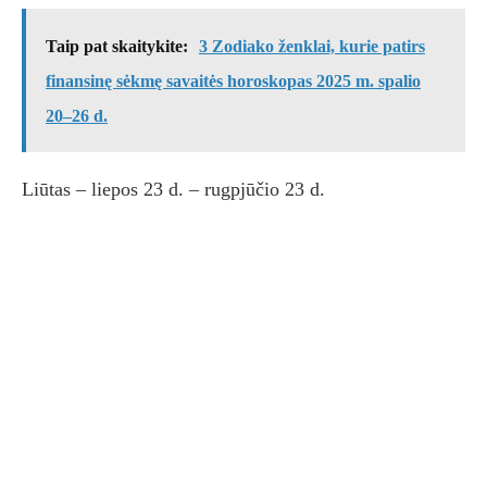
Taip pat skaitykite:
3 Zodiako ženklai, kurie patirs
finansinę sėkmę savaitės horoskopas 2025 m. spalio
20–26 d.
Liūtas – liepos 23 d. – rugpjūčio 23 d.