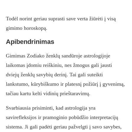
Todėl norint geriau suprasti save verta žiūrėti į visą
gimimo horoskopą.
Apibendrinimas
Gimimas Zodiako ženklų sandūroje astrologijoje
laikomas įdomiu reiškiniu, nes žmogus gali jausti
dviejų ženklų savybių derinį. Tai gali suteikti
lankstumo, kūrybiškumo ir platesnį požiūrį į gyvenimą,
tačiau kartu kelti vidinių prieštaravimų.
Svarbiausia prisiminti, kad astrologija yra
savirefleksijos ir pramoginio pobūdžio interpretacijų
sistema. Ji gali padėti geriau pažvelgti į savo savybes,