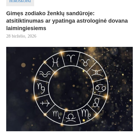
HOROSKOPAI
Gimęs zodiako ženklų sandūroje:
atsitiktinumas ar ypatinga astrologinė dovana
laimingiesiems
28 birželio, 2026