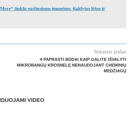
Mere“ tinklu susijusioms įmonėms: įšaldytos lėšos ir
Sekantis įrašas
4 PAPRASTI BŪDAI KAIP GALITE IŠVALYTI
MIKROBANGŲ KROSNELĘ NENAUDOJANT CHEMINIŲ
MEDŽIAGŲ
DUOJAMI VIDEO