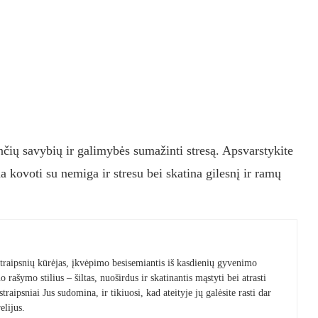
nčių savybių ir galimybės sumažinti stresą. Apsvarstykite
a kovoti su nemiga ir stresu bei skatina gilesnį ir ramų
 straipsnių kūrėjas, įkvėpimo besisemiantis iš kasdienių gyvenimo
 rašymo stilius – šiltas, nuoširdus ir skatinantis mąstyti bei atrasti
raipsniai Jus sudomina, ir tikiuosi, kad ateityje jų galėsite rasti dar
elijus.