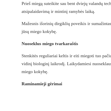
Prieš miegą suteikite sau bent dviejų valandų tech
atsipalaidavimą ir mintinį ramybės laiką.
Mažesnis išorinių dirgiklių poveikis ir sumažinta
jūsų miego kokybę.
Nuoseklus miego tvarkaraštis
Stenkitės reguliariai keltis ir eiti miegoti tuo pač
vidinį biologinį laikrodį. Laikydamiesi nuoseklaus 
miego kokybę.
Raminamieji gėrimai