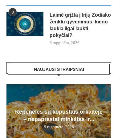
3
Laimė grįžta į trijų Zodiako
ženklų gyvenimus: kieno
laukia ilgai laukti
pokyčiai?
6 rugpjūčio, 2026
NAUJAUSI STRAIPSNIAI
Plau
Kepenėlės su kopūstais orkaitėje
Dermat
Karmi
Bra
Derm
– nepaprastai minkštas ir...
pamir
šie a
12 d.
9 rugpjūčio, 2026