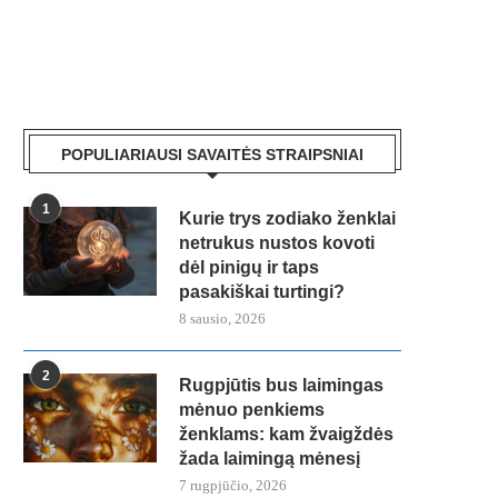
POPULIARIAUSI SAVAITĖS STRAIPSNIAI
1
Kurie trys zodiako ženklai
netrukus nustos kovoti
dėl pinigų ir taps
pasakiškai turtingi?
8 sausio, 2026
2
Rugpjūtis bus laimingas
mėnuo penkiems
ženklams: kam žvaigždės
žada laimingą mėnesį
7 rugpjūčio, 2026