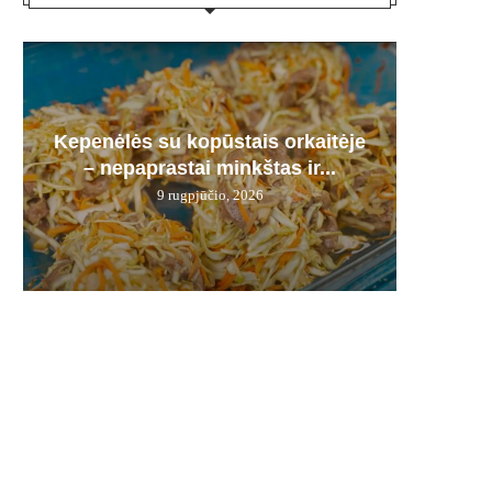
Plau
Kepenėlės su kopūstais orkaitėje
Dermat
Karmi
Bra
Derm
– nepaprastai minkštas ir...
pamir
šie a
12 d.
9 rugpjūčio, 2026