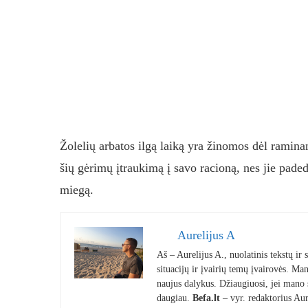
Žolelių arbatos ilgą laiką yra žinomos dėl ramina
šių gėrimų įtraukimą į savo racioną, nes jie paded
miegą.
Aurelijus A
Aš – Aurelijus A., nuolatinis tekstų ir
situacijų ir įvairių temų įvairovės. Mano
naujus dalykus. Džiaugiuosi, jei mano st
daugiau.
Befa.lt
– vyr. redaktorius Aur