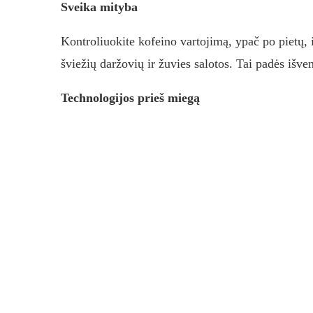
Sveika mityba
Kontroliuokite kofeino vartojimą, ypač po pietų, i
šviežių daržovių ir žuvies salotos. Tai padės išv
Technologijos prieš miegą