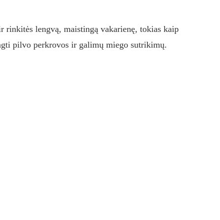
r rinkitės lengvą, maistingą vakarienę, tokias kaip
engti pilvo perkrovos ir galimų miego sutrikimų.