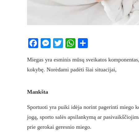
Facebook
Messenger
Twitter
WhatsApp
Share
Miegas yra esminis mūsų sveikatos komponentas, t
kokybę. Norėdami padėti šiai situacijai,
Mankšta
Sportuoti yra puiki idėja norint pagerinti miego k
jogą, sporto salės apsilankymą ar pasivaikščiojim
prie gerokai geresnio miego.