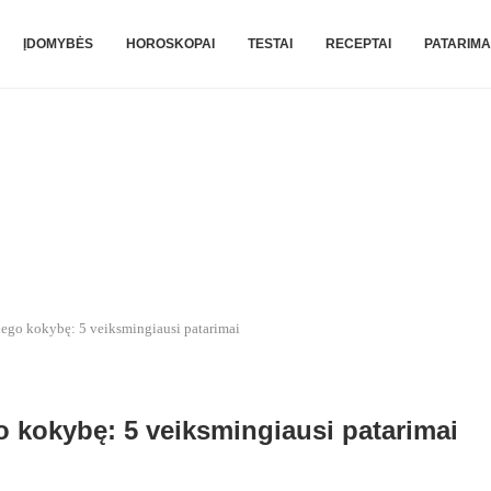
ĮDOMYBĖS
HOROSKOPAI
TESTAI
RECEPTAI
PATARIMA
miego kokybę: 5 veiksmingiausi patarimai
o kokybę: 5 veiksmingiausi patarimai