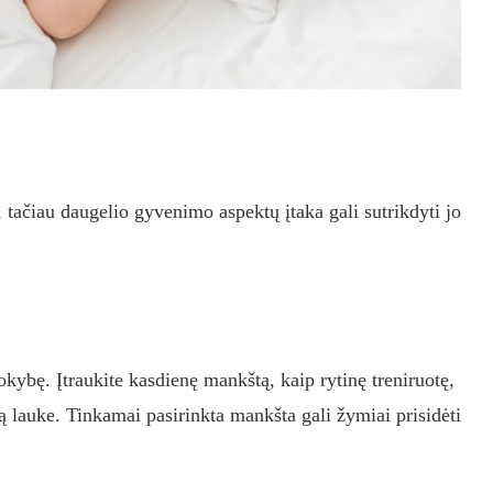
ačiau daugelio gyvenimo aspektų įtaka gali sutrikdyti jo
okybę. Įtraukite kasdienę mankštą, kaip rytinę treniruotę,
ą lauke. Tinkamai pasirinkta mankšta gali žymiai prisidėti