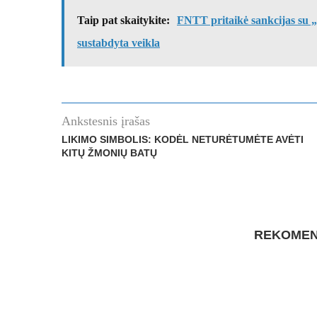
Taip pat skaitykite:
FNTT pritaikė sankcijas su „
sustabdyta veikla
Ankstesnis įrašas
LIKIMO SIMBOLIS: KODĖL NETURĖTUMĖTE AVĖTI
KITŲ ŽMONIŲ BATŲ
REKOMEN