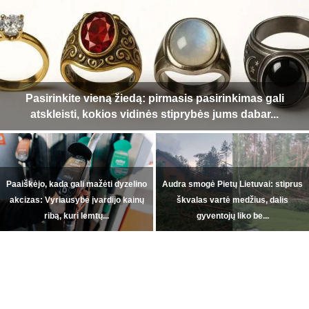
Pasirinkite vieną žiedą: pirmasis pasirinkimas gali
atskleisti, kokios vidinės stiprybės jums dabar...
Paaiškėjo, kada gali mažėti dyzelino
Audra smogė Pietų Lietuvai: stiprus
akcizas: Vyriausybė įvardijo kainų
škvalas vartė medžius, dalis
ribą, kuri lemtų...
gyventojų liko be...