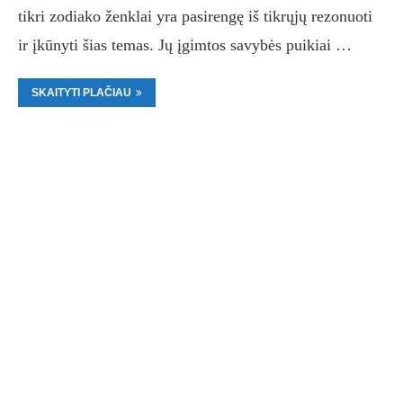
tikri zodiako ženklai yra pasirengę iš tikrųjų rezonuoti
ir įkūnyti šias temas. Jų įgimtos savybės puikiai …
SKAITYTI PLAČIAU