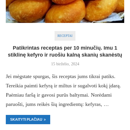
RECEPTAI
Patikrintas receptas per 10 minučių. Imu 1
stiklinę kefyro ir ruošiu kalną skanių skanėstų
15 birželio, 2024
Jei mėgstate spurgas, šis receptas jums tikrai patiks.
Tereikia paimti kefyrą ir miltus ir sugalvoti kokį įdarą.
Paėmiau faršą ir gavosi purūs baltymai. Norėdami
paruošti, jums reikės šių ingredientų: kefyras, …
SKAITYTI PLAČIAU