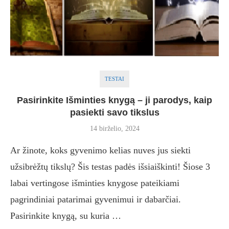
TESTAI
Pasirinkite Išminties knygą – ji parodys, kaip
pasiekti savo tikslus
14 birželio, 2024
Ar žinote, koks gyvenimo kelias nuves jus siekti
užsibrėžtų tikslų? Šis testas padės išsiaiškinti! Šiose 3
labai vertingose ​​išminties knygose pateikiami
pagrindiniai patarimai gyvenimui ir dabarčiai.
Pasirinkite knygą, su kuria …