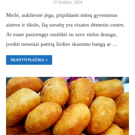
15 birželio, 2024
Meilė, aukštesnė jėga, pripildanti mūsų gyvenimus
aistros ir tikslo, šią savaitę yra visatos dėmesio centre.
Ar esate pasirengęs susitikti su savo sielos draugu,
įveikti neseniai patirtą širdies skausmo bangą ar …
SKAITYTI PLAČIAU