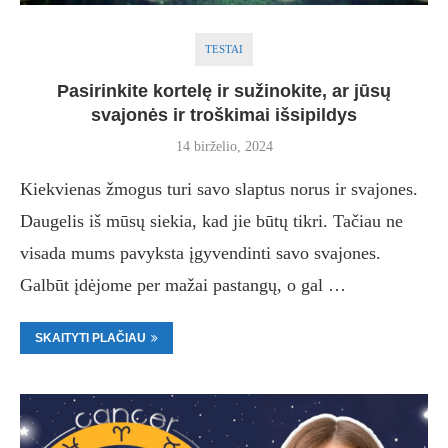
TESTAI
Pasirinkite kortelę ir sužinokite, ar jūsų
svajonės ir troškimai išsipildys
14 birželio, 2024
Kiekvienas žmogus turi savo slaptus norus ir svajones.
Daugelis iš mūsų siekia, kad jie būtų tikri. Tačiau ne
visada mums pavyksta įgyvendinti savo svajones.
Galbūt įdėjome per mažai pastangų, o gal …
SKAITYTI PLAČIAU