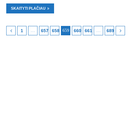
SKAITYTI PLAČIAU
1
…
657
658
659
660
661
…
689