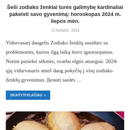
Šeši zodiako ženklai turės galimybę kardinaliai
pakeisti savo gyvenimą: horoskopas 2024 m.
liepos mėn.
15 birželio, 2024
Vidurvasarį daugelis Zodiako ženklų susidurs su
problemomis, kurios ilgą laiką buvo ignoruojamos.
Norint pasiekti sėkmės, svarbu elgtis atsargiai. 2024-
ųjų vidurvasaris atneš daug pokyčių į visų zodiako
ženklų gyvenimus. Įkrauti saulės …
SKAITYTI PLAČIAU