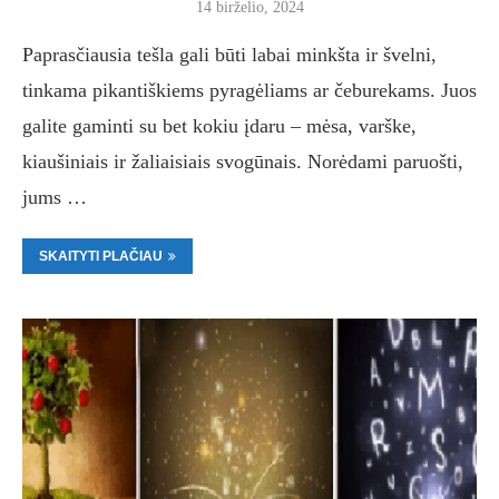
14 birželio, 2024
Paprasčiausia tešla gali būti labai minkšta ir švelni,
tinkama pikantiškiems pyragėliams ar čeburekams. Juos
galite gaminti su bet kokiu įdaru – mėsa, varške,
kiaušiniais ir žaliaisiais svogūnais. Norėdami paruošti,
jums …
SKAITYTI PLAČIAU