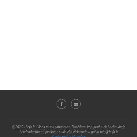
@2026 - befa.lt | Visos teisės saugomos. Norėdami kopijuoti turinį arba kitaip
bendradarbiauti, prašome susisiekti elektroniniu paštu info@befa.lt
Straipsniai ir idomybes