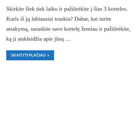
Skirkite šiek tiek laiko ir pažiūrėkite į šias 3 korteles.
Kuris iš jų labiausiai traukia? Dabar, kai turite
atsakymą, suraskite savo kortelę žemiau ir pažiūrėkite,
ką ji atskleidžia apie jūsų …
SKAITYTI PLAČIAU