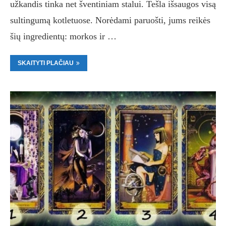
užkandis tinka net šventiniam stalui. Tešla išsaugos visą
sultingumą kotletuose. Norėdami paruošti, jums reikės
šių ingredientų: morkos ir …
SKAITYTI PLAČIAU