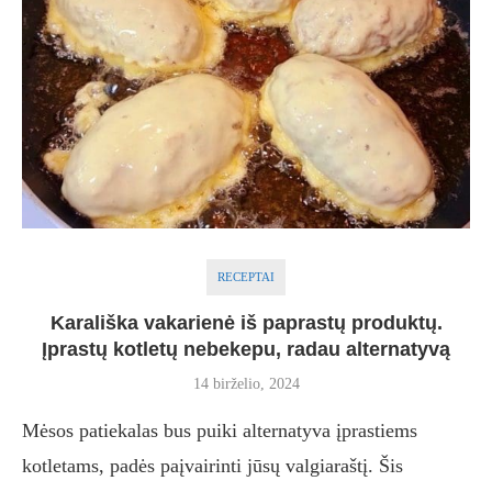
RECEPTAI
Karališka vakarienė iš paprastų produktų.
Įprastų kotletų nebekepu, radau alternatyvą
14 birželio, 2024
Mėsos patiekalas bus puiki alternatyva įprastiems
kotletams, padės paįvairinti jūsų valgiaraštį. Šis