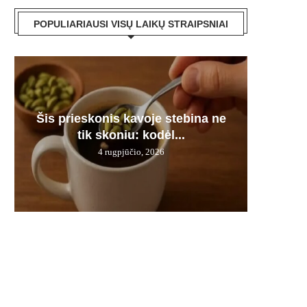
POPULIARIAUSI VISŲ LAIKŲ STRAIPSNIAI
Moč
Šis prieskonis kavoje stebina ne
Astrolo
Seneli
Juodie
v
tik skoniu: kodėl...
mišiny
d. 
s
4 rugpjūčio, 2026