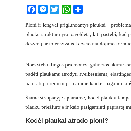
Facebook
Messenger
Twitter
WhatsApp
Share
Ploni ir lengvai priglundantys plaukai – problem
plaukų struktūra yra paveldėta, kiti pastebi, kad
dažymų ar intensyvaus karščio naudojimo formuo
Nors stebuklingos priemonės, galinčios akimirksni
padėti plaukams atrodyti sveikesniems, elastinges
natūralių priemonių – naminė kaukė, pagaminta iš
Šiame straipsnyje aptarsime, kodėl plaukai tampa 
plaukų priežiūroje ir kaip pasigaminti paprastą 
Kodėl plaukai atrodo ploni?