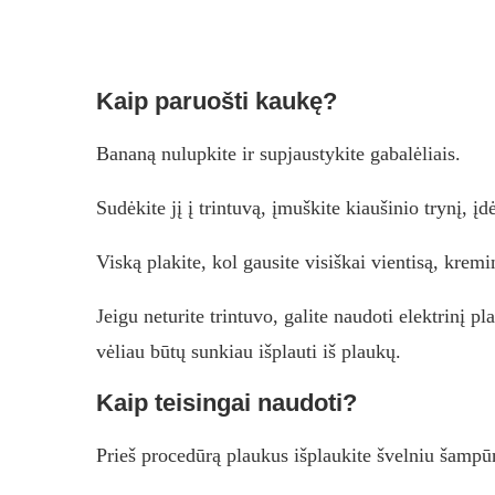
Kaip paruošti kaukę?
Bananą nulupkite ir supjaustykite gabalėliais.
Sudėkite jį į trintuvą, įmuškite kiaušinio trynį, įd
Viską plakite, kol gausite visiškai vientisą, krem
Jeigu neturite trintuvo, galite naudoti elektrinį p
vėliau būtų sunkiau išplauti iš plaukų.
Kaip teisingai naudoti?
Prieš procedūrą plaukus išplaukite švelniu šampū