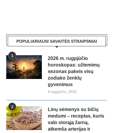
POPULIARIAUSI SAVAITĖS STRAIPSNIAI
1
2026 m. rugpjūčio
horoskopas: užtemimų
sezonas pakeis visų
zodiako ženklų
gyvenimus
4 rugpjūčio, 2026
2
Linų sėmenys su bičių
medumi – receptas, kuris
valo storąją žarną,
atkemša arterijas ir