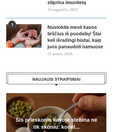
stiprina imunitetą
19 rugpjūčio, 2025
3
Nustokite mesti kavos
tirščius iš puodelių! Štai
keli išradingi būdai, kaip
juos panaudoti namuose
22 sausio, 2026
NAUJAUSI STRAIPSNIAI
Moč
Šis prieskonis kavoje stebina ne
Astrolo
Seneli
Juodie
v
tik skoniu: kodėl...
mišiny
d. 
s