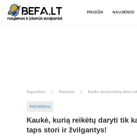
PRADŽIA
NAUJIENOS
Pagrindinis
Patarimai
Kaukė, kurią reikėtų daryti tik
PATARIMAI
Kaukė, kurią reikėtų daryti tik ka
taps stori ir žvilgantys!