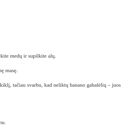
ėkite medų ir supilkite alų.
inę masę.
lakiklį, tačiau svarbu, kad neliktų banano gabalėlių – juos
nu.