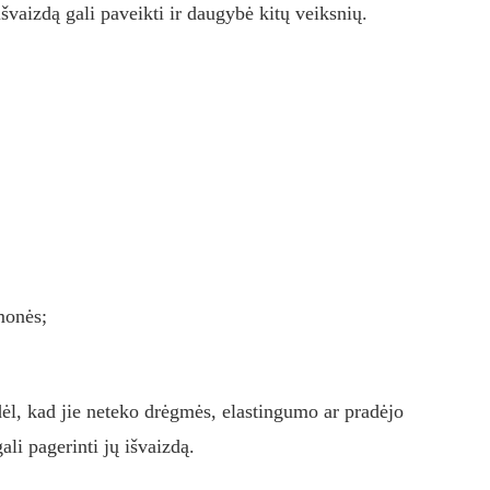
išvaizdą gali paveikti ir daugybė kitų veiksnių.
monės;
dėl, kad jie neteko drėgmės, elastingumo ar pradėjo
ali pagerinti jų išvaizdą.