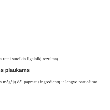
etai suteikia ilgalaikį rezultatą.
ems plaukams
s mėgėjų dėl paprastų ingredientų ir lengvo paruošimo.