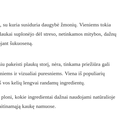
a, su kuria susiduria daugybė žmonių. Vieniems tokia
 plaukai suplonėjo dėl streso, netinkamos mitybos, dažnų
jant šukuoseną.
u pakeisti plaukų storį, nėra, tinkama priežiūra gali
niems ir vizualiai puresniems. Viena iš populiarių
 vos kelių lengvai randamų ingredientų.
ploni, kokie ingredientai dažnai naudojami natūralioje
maitinamąją kaukę namuose.