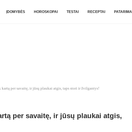
ĮDOMYBĖS
HOROSKOPAI
TESTAI
RECEPTAI
PATARIMA
 kartą per savaitę, ir jūsų plaukai atgis, taps stori ir žvilgantys!
rtą per savaitę, ir jūsų plaukai atgis,