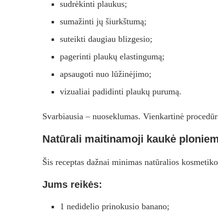
sudrėkinti plaukus;
sumažinti jų šiurkštumą;
suteikti daugiau blizgesio;
pagerinti plaukų elastingumą;
apsaugoti nuo lūžinėjimo;
vizualiai padidinti plaukų purumą.
Svarbiausia – nuoseklumas. Vienkartinė procedūra r
Natūrali maitinamoji kaukė ploni
Šis receptas dažnai minimas natūralios kosmetiko
Jums reikės:
1 nedidelio prinokusio banano;