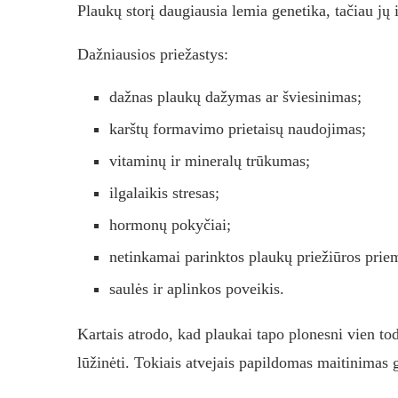
Plaukų storį daugiausia lemia genetika, tačiau jų 
Dažniausios priežastys:
dažnas plaukų dažymas ar šviesinimas;
karštų formavimo prietaisų naudojimas;
vitaminų ir mineralų trūkumas;
ilgalaikis stresas;
hormonų pokyčiai;
netinkamai parinktos plaukų priežiūros prie
saulės ir aplinkos poveikis.
Kartais atrodo, kad plaukai tapo plonesni vien to
lūžinėti. Tokiais atvejais papildomas maitinimas g