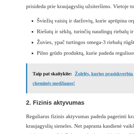
prisideda prie kraujagyslių užsiteršimo. Vietoje to
Šviežių vaisių ir daržovių, kurie aprūpina o
Riešutų ir sėklų, turinčių naudingų riebalų i
Žuvies, ypač turtingos omega-3 riebalų rūgš
Pilno grūdo produktų, kurie padeda reguliuoti
Taip pat skaitykite:
Žolelės, kurios prasiskverbia 
cheminės medžiagos!
2. Fizinis aktyvumas
Reguliarus fizinis aktyvumas padeda pagerinti krau
kraujagyslių sieneles. Net paprasta kasdienė vaikš