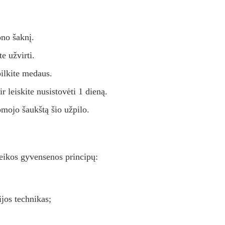
ono šaknį.
e užvirti.
pilkite medaus.
ir leiskite nusistovėti 1 dieną.
omojo šaukštą šio užpilo.
sveikos gyvensenos principų:
ijos technikas;