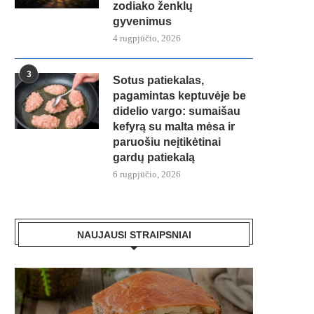
zodiako ženklų
gyvenimus
4 rugpjūčio, 2026
3
Sotus patiekalas,
pagamintas keptuvėje be
didelio vargo: sumaišau
kefyrą su malta mėsa ir
paruošiu neįtikėtinai
gardų patiekalą
6 rugpjūčio, 2026
NAUJAUSI STRAIPSNIAI