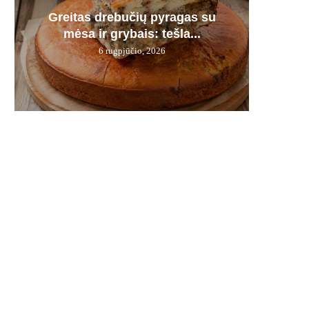
Sotu
Greitas drebučių pyragas su
Laimė g
Močiuč
7 mai
kep
mėsa ir grybais: tešla...
didin
ti
6 rugpjūčio, 2026