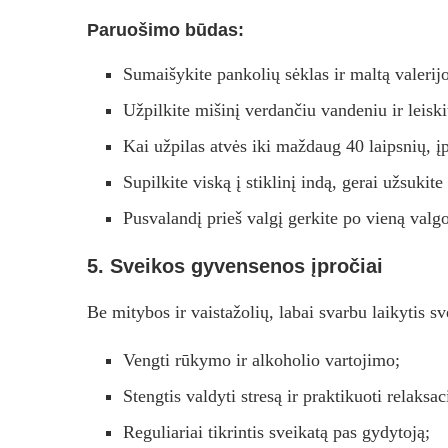
Paruošimo būdas:
Sumaišykite pankolių sėklas ir maltą valerij
Užpilkite mišinį verdančiu vandeniu ir leiskit
Kai užpilas atvės iki maždaug 40 laipsnių, į
Supilkite viską į stiklinį indą, gerai užsukite 
Pusvalandį prieš valgį gerkite po vieną valg
5. Sveikos gyvensenos įpročiai
Be mitybos ir vaistažolių, labai svarbu laikytis 
Vengti rūkymo ir alkoholio vartojimo;
Stengtis valdyti stresą ir praktikuoti relaksac
Reguliariai tikrintis sveikatą pas gydytoją;