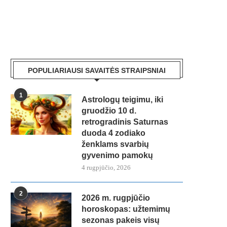
POPULIARIAUSI SAVAITĖS STRAIPSNIAI
1
Astrologų teigimu, iki
gruodžio 10 d.
retrogradinis Saturnas
duoda 4 zodiako
ženklams svarbių
gyvenimo pamokų
4 rugpjūčio, 2026
2
2026 m. rugpjūčio
horoskopas: užtemimų
sezonas pakeis visų