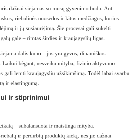
 kuris dažnai siejamas su mūsų gyvenimo būdu. Ant
ruskos, riebalinės nuosėdos ir kitos medžiagos, kurios
jimą ir jų susiaurėjimą. Šie procesai gali sukelti
alų gale – rimtas širdies ir kraujagyslių ligas.
siejama dalis kūno – jos yra gyvos, dinamiškos
os. Laikui bėgant, nesveika mityba, fizinio aktyvumo
os gali lemti kraujagyslių užsikimšimą. Todėl labai svarbu
tą ir elastingumą.
i ir stiprinimui
veikatą – subalansuota ir maistinga mityba.
ebalų ir perdirbtų produktų kiekį, nes jie dažnai