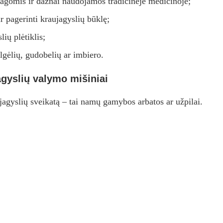
agomis ir dažnai naudojamos tradicinėje medicinoje;
r pagerinti kraujagyslių būklę;
ių plėtiklis;
ilgėlių, gudobelių ar imbiero.
agyslių valymo mišiniai
ujagyslių sveikatą – tai namų gamybos arbatos ar užpilai.