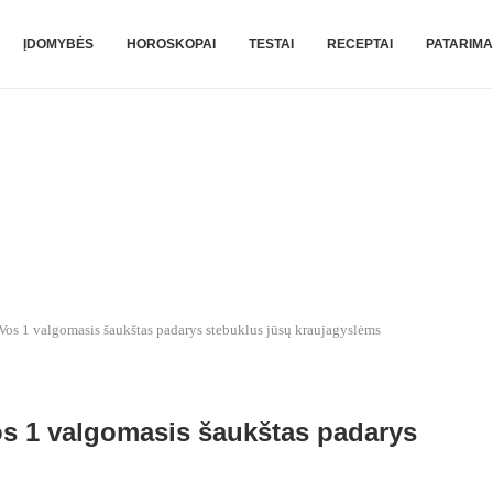
ĮDOMYBĖS
HOROSKOPAI
TESTAI
RECEPTAI
PATARIMA
 Vos 1 valgomasis šaukštas padarys stebuklus jūsų kraujagyslėms
Vos 1 valgomasis šaukštas padarys