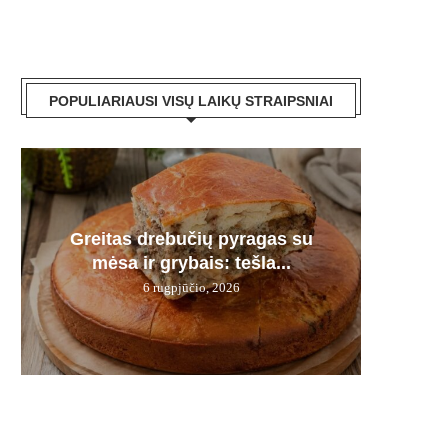
POPULIARIAUSI VISŲ LAIKŲ STRAIPSNIAI
Sotu
Greitas drebučių pyragas su
Laimė g
Močiuč
7 mai
kep
mėsa ir grybais: tešla...
didin
ti
6 rugpjūčio, 2026