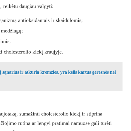
, reikėtų daugiau valgyti:
rganizmą antioksidantais ir skaidulomis;
r medžiagų;
timis;
 cholesterolio kiekį kraujyje.
į sąnarius ir atkuria kremzles, yra kelis kartus geresnės nei
jotaką, sumažinti cholesterolio kiekį ir stiprina
čiojimo rutina ar lengvi pratimai namuose gali turėti