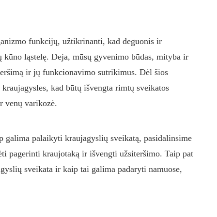
anizmo funkcijų, užtikrinanti, kad deguonis ir
 kūno ląstelę. Deja, mūsų gyvenimo būdas, mityba ir
teršimą ir jų funkcionavimo sutrikimus. Dėl šios
nti kraujagysles, kad būtų išvengta rimtų sveikatos
ar venų varikozė.
p galima palaikyti kraujagyslių sveikatą, pasidalinsime
ėti pagerinti kraujotaką ir išvengti užsiteršimo. Taip pat
agyslių sveikata ir kaip tai galima padaryti namuose,