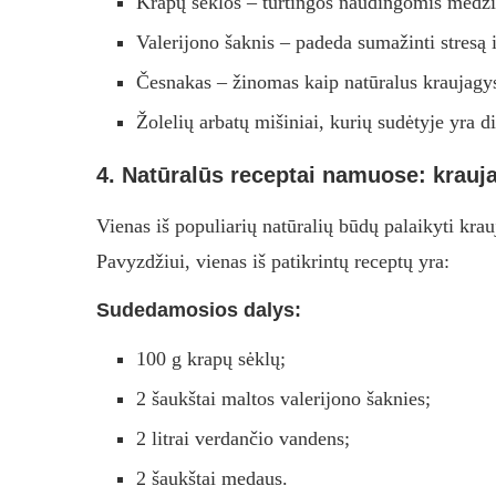
Krapų sėklos – turtingos naudingomis medži
Valerijono šaknis – padeda sumažinti stresą i
Česnakas – žinomas kaip natūralus kraujagysl
Žolelių arbatų mišiniai, kurių sudėtyje yra d
4. Natūralūs receptai namuose: krauj
Vienas iš populiarių natūralių būdų palaikyti kra
Pavyzdžiui, vienas iš patikrintų receptų yra:
Sudedamosios dalys:
100 g krapų sėklų;
2 šaukštai maltos valerijono šaknies;
2 litrai verdančio vandens;
2 šaukštai medaus.