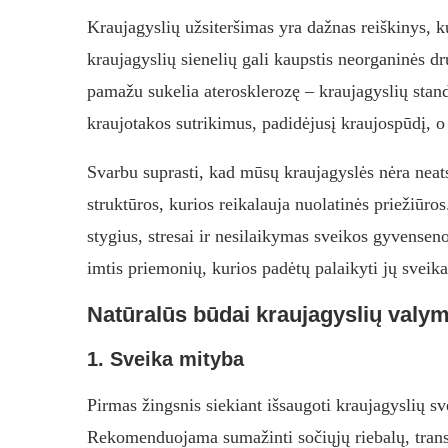
Kraujagyslių užsiteršimas yra dažnas reiškinys,
kraujagyslių sienelių gali kaupstis neorganinės d
pamažu sukelia aterosklerozę – kraujagyslių standė
kraujotakos sutrikimus, padidėjusį kraujospūdį, o g
Svarbu suprasti, kad mūsų kraujagyslės nėra neat
struktūros, kurios reikalauja nuolatinės priežiūr
stygius, stresai ir nesilaikymas sveikos gyvensen
imtis priemonių, kurios padėtų palaikyti jų sveika
Natūralūs būdai kraujagyslių valymu
1. Sveika mityba
Pirmas žingsnis siekiant išsaugoti kraujagyslių s
Rekomenduojama sumažinti sočiųjų riebalų, transri