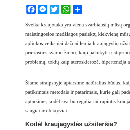
Facebook
Messenger
Twitter
WhatsApp
Share
Sveika kraujotaka yra viena svarbiausių mūsų org
maistingosios medžiagos pasiektų kiekvieną mūsų
aplinkos veiksniai dažnai lemia kraujagyslių užsi
priežasties svarbu žinoti, kaip palaikyti ir stipri
problemų, tokių kaip aterosklerozė, hipertenzija 
Šiame straipsnyje aptarsime natūralius būdus, kai
patikrintais metodais ir patarimais, kurie gali pad
aptarsime, kodėl svarbu reguliariai rūpintis krauj
saugiai ir efektyviai.
Kodėl kraujagyslės užsiteršia?