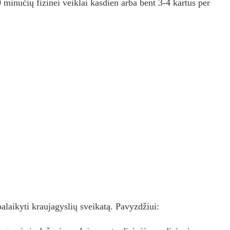
minučių fizinei veiklai kasdien arba bent 3-4 kartus per
palaikyti kraujagyslių sveikatą. Pavyzdžiui: