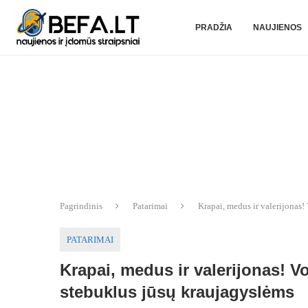
PRADŽIA
NAUJIENOS
Pagrindinis
Patarimai
Krapai, medus ir valerijonas!
PATARIMAI
Krapai, medus ir valerijonas! 
stebuklus jūsų kraujagyslėms