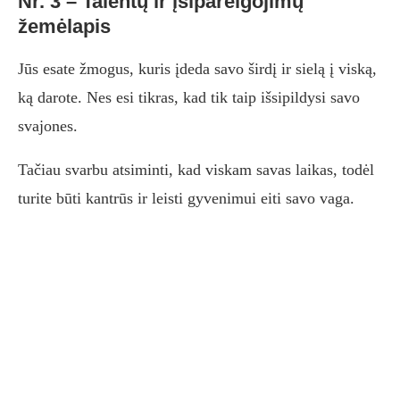
Nr. 3 – Talentų ir įsipareigojimų
žemėlapis
Jūs esate žmogus, kuris įdeda savo širdį ir sielą į viską,
ką darote. Nes esi tikras, kad tik taip išsipildysi savo
svajones.
Tačiau svarbu atsiminti, kad viskam savas laikas, todėl
turite būti kantrūs ir leisti gyvenimui eiti savo vaga.