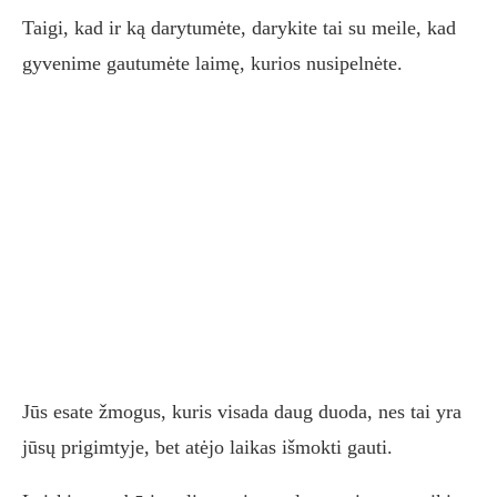
Taigi, kad ir ką darytumėte, darykite tai su meile, kad
gyvenime gautumėte laimę, kurios nusipelnėte.
Jūs esate žmogus, kuris visada daug duoda, nes tai yra
jūsų prigimtyje, bet atėjo laikas išmokti gauti.