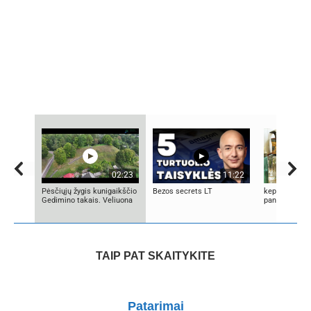
02:23
11:22
Pėsčiųjų žygis kunigaikščio
Bezos secrets LT
kepami lietin
Gedimino takais. Veliuona
pancakes
TAIP PAT SKAITYKITE
Patarimai