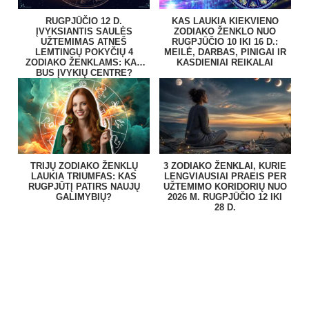
RUGPJŪČIO 12 D.
KAS LAUKIA KIEKVIENO
ĮVYKSIANTIS SAULĖS
ZODIAKO ŽENKLO NUO
UŽTEMIMAS ATNEŠ
RUGPJŪČIO 10 IKI 16 D.:
LEMTINGŲ POKYČIŲ 4
MEILĖ, DARBAS, PINIGAI IR
ZODIAKO ŽENKLAMS: KAS
KASDIENIAI REIKALAI
BUS ĮVYKIŲ CENTRE?
TRIJŲ ZODIAKO ŽENKLŲ
3 ZODIAKO ŽENKLAI, KURIE
LAUKIA TRIUMFAS: KAS
LENGVIAUSIAI PRAEIS PER
RUGPJŪTĮ PATIRS NAUJŲ
UŽTEMIMO KORIDORIŲ NUO
GALIMYBIŲ?
2026 M. RUGPJŪČIO 12 IKI
28 D.