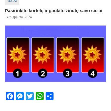
TESTAI
Pasirinkite kortelę ir gaukite žinutę savo sielai
14 rugpjūčio, 2024
Facebook
Messenger
Twitter
WhatsApp
Share