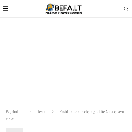
Pagrindinis
Testai
Pasirinkite kortelę ir gaukite žinutę savo
sielai