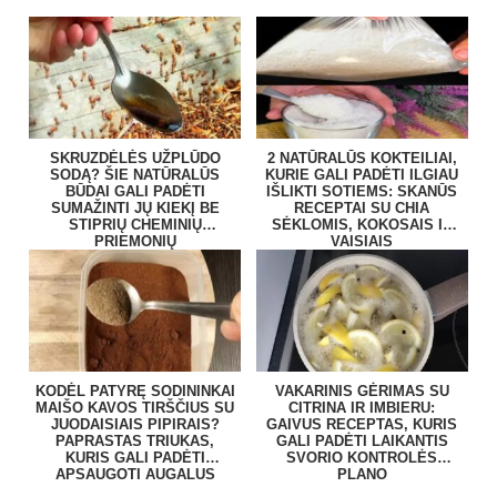
SKRUZDĖLĖS UŽPLŪDO
2 NATŪRALŪS KOKTEILIAI,
SODĄ? ŠIE NATŪRALŪS
KURIE GALI PADĖTI ILGIAU
BŪDAI GALI PADĖTI
IŠLIKTI SOTIEMS: SKANŪS
SUMAŽINTI JŲ KIEKĮ BE
RECEPTAI SU CHIA
STIPRIŲ CHEMINIŲ
SĖKLOMIS, KOKOSAIS IR
PRIEMONIŲ
VAISIAIS
KODĖL PATYRĘ SODININKAI
VAKARINIS GĖRIMAS SU
MAIŠO KAVOS TIRŠČIUS SU
CITRINA IR IMBIERU:
JUODAISIAIS PIPIRAIS?
GAIVUS RECEPTAS, KURIS
PAPRASTAS TRIUKAS,
GALI PADĖTI LAIKANTIS
KURIS GALI PADĖTI
SVORIO KONTROLĖS
APSAUGOTI AUGALUS
PLANO