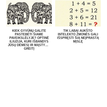
KIEK GYVŪNŲ GALITE
TIK LABAI AUKŠTO
PASTEBĖTI ŠIAME
INTELEKTO ŽMONĖS GALI
PAVEIKSLĖLYJE? OPTINĖ
IŠSPRĘSTI ŠIĄ NEĮPRASTĄ
ILIUZIJA, KURI IŠBANDYS
MĮSLĘ
JŪSŲ DĖMESĮ IR MĄSTYMO
GREITĮ