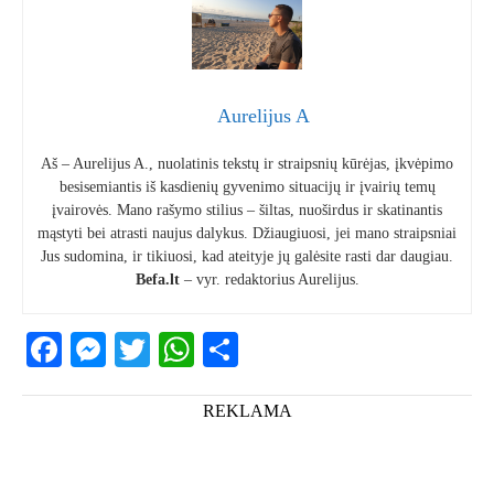
Aurelijus A
Aš – Aurelijus A., nuolatinis tekstų ir straipsnių kūrėjas, įkvėpimo
besisemiantis iš kasdienių gyvenimo situacijų ir įvairių temų
įvairovės. Mano rašymo stilius – šiltas, nuoširdus ir skatinantis
mąstyti bei atrasti naujus dalykus. Džiaugiuosi, jei mano straipsniai
Jus sudomina, ir tikiuosi, kad ateityje jų galėsite rasti dar daugiau.
Befa.lt
– vyr. redaktorius Aurelijus.
Facebook
Messenger
Twitter
WhatsApp
Share
REKLAMA