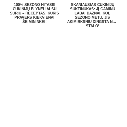
100% SEZONO HITAS!!!
SKANIAUSIAS CUKINIJŲ
CUKINIJŲ BLYNELIAI SU
SUKTINUKAS: JĮ GAMINU
SŪRIU – RECEPTAS, KURIS
LABAI DAŽNAI, KOL
PRAVERS KIEKVIENAI
SEZONO METU. JIS
ŠEIMININKEI!
AKIMIRKSNIU DINGSTA NUO
STALO!