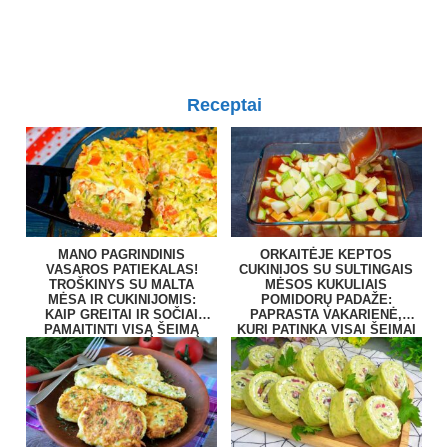
Receptai
MANO PAGRINDINIS
ORKAITĖJE KEPTOS
VASAROS PATIEKALAS!
CUKINIJOS SU SULTINGAIS
TROŠKINYS SU MALTA
MĖSOS KUKULIAIS
MĖSA IR CUKINIJOMIS:
POMIDORŲ PADAŽE:
KAIP GREITAI IR SOČIAI
PAPRASTA VAKARIENĖ,
PAMAITINTI VISĄ ŠEIMĄ
KURI PATINKA VISAI ŠEIMAI