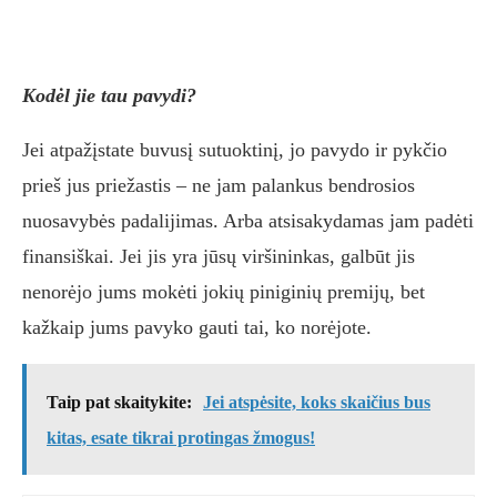
Kodėl jie tau pavydi?
Jei atpažįstate buvusį sutuoktinį, jo pavydo ir pykčio
prieš jus priežastis – ne jam palankus bendrosios
nuosavybės padalijimas. Arba atsisakydamas jam padėti
finansiškai. Jei jis yra jūsų viršininkas, galbūt jis
nenorėjo jums mokėti jokių piniginių premijų, bet
kažkaip jums pavyko gauti tai, ko norėjote.
Taip pat skaitykite:
Jei atspėsite, koks skaičius bus
kitas, esate tikrai protingas žmogus!