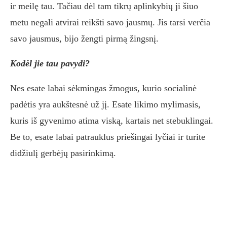
ir meilę tau. Tačiau dėl tam tikrų aplinkybių ji šiuo
metu negali atvirai reikšti savo jausmų. Jis tarsi verčia
savo jausmus, bijo žengti pirmą žingsnį.
Kodėl jie tau pavydi?
Nes esate labai sėkmingas žmogus, kurio socialinė
padėtis yra aukštesnė už jį. Esate likimo mylimasis,
kuris iš gyvenimo atima viską, kartais net stebuklingai.
Be to, esate labai patrauklus priešingai lyčiai ir turite
didžiulį gerbėjų pasirinkimą.