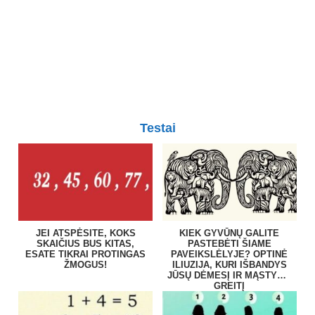
Testai
JEI ATSPĖSITE, KOKS
KIEK GYVŪNŲ GALITE
SKAIČIUS BUS KITAS,
PASTEBĖTI ŠIAME
ESATE TIKRAI PROTINGAS
PAVEIKSLĖLYJE? OPTINĖ
ŽMOGUS!
ILIUZIJA, KURI IŠBANDYS
JŪSŲ DĖMESĮ IR MĄSTYMO
GREITĮ