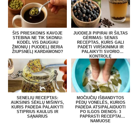
ŠIS PRIESKONIS KAVOJE
JUODIEJI PIPIRAI IR ŠILTAS
STEBINA NE TIK SKONIU:
GĖRIMAS: SENAS
KODĖL VIS DAUGIAU
RECEPTAS, KURIS GALI
ŽMONIŲ Į PUODELĮ BERIA
PADĖTI VIRŠKINIMUI IR
ŽIUPSNELĮ KARDAMONO?
PALAIKYTI SVORIO
KONTROLĘ
SENELIŲ RECEPTAS:
MOČIUČIŲ IŠBANDYTOS
AUKSINIS SĖKLŲ MIŠINYS,
PĖDŲ VONELĖS, KURIOS
KURIS PADEDA PALAIKYTI
PADEDA ATSIPALAIDUOTI
STIPRIUS KAULUS IR
PO ILGOS DIENOS: 3
SĄNARIUS
PAPRASTI RECEPTAI
NAMUOSE