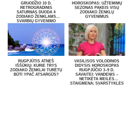
GRUODŽIO 10 D.
HOROSKOPAS: UŽTEMIMŲ
RETROGRADINIS
SEZONAS PAKEIS VISŲ
SATURNAS DUODA 4
ZODIAKO ŽENKLŲ
ZODIAKO ŽENKLAMS
GYVENIMUS
SVARBIŲ GYVENIMO
PAMOKŲ
RUGPJŪTIS ATNEŠ
VASILISOS VOLODINOS
IŠŠŪKIŲ: KURIE TRYS
DIDYSIS HOROSKOPAS
ZODIAKO ŽENKLAI TURĖTŲ
RUGPJŪČIO 3–9 D.
BŪTI YPAČ ATSARGŪS?
SAVAITEI: VANDENIS –
NETIKĖTA MEILĖS
STAIGMENA; SVARSTYKLĖS
– PINIGAI IŠ NIEKUR!