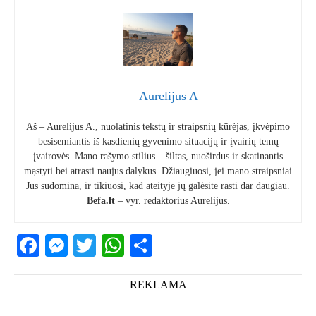
Aurelijus A
Aš – Aurelijus A., nuolatinis tekstų ir straipsnių kūrėjas, įkvėpimo
besisemiantis iš kasdienių gyvenimo situacijų ir įvairių temų
įvairovės. Mano rašymo stilius – šiltas, nuoširdus ir skatinantis
mąstyti bei atrasti naujus dalykus. Džiaugiuosi, jei mano straipsniai
Jus sudomina, ir tikiuosi, kad ateityje jų galėsite rasti dar daugiau.
Befa.lt
– vyr. redaktorius Aurelijus.
Facebook
Messenger
Twitter
WhatsApp
Share
REKLAMA