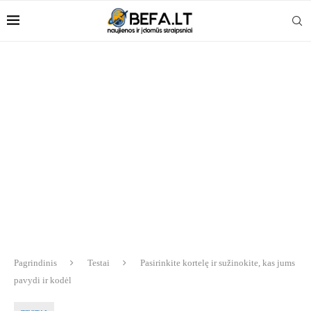
Pagrindinis
Testai
Pasirinkite kortelę ir sužinokite, kas jums
pavydi ir kodėl