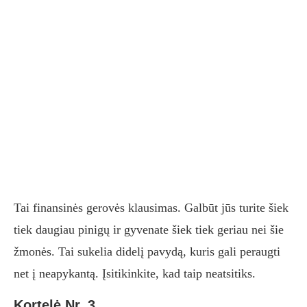
Tai finansinės gerovės klausimas. Galbūt jūs turite šiek
tiek daugiau pinigų ir gyvenate šiek tiek geriau nei šie
žmonės. Tai sukelia didelį pavydą, kuris gali peraugti
net į neapykantą. Įsitikinkite, kad taip neatsitiks.
Kortelė Nr. 3