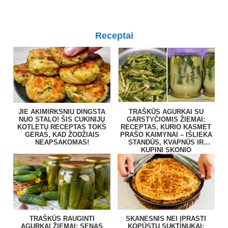
Receptai
JIE AKIMIRKSNIU DINGSTA
TRAŠKŪS AGURKAI SU
NUO STALO! ŠIS CUKINIJŲ
GARSTYČIOMIS ŽIEMAI:
KOTLETŲ RECEPTAS TOKS
RECEPTAS, KURIO KASMET
GERAS, KAD ŽODŽIAIS
PRAŠO KAIMYNAI – IŠLIEKA
NEAPSAKOMAS!
STANDŪS, KVAPNŪS IR
KUPINI SKONIO
TRAŠKŪS RAUGINTI
SKANESNIS NEI ĮPRASTI
AGURKAI ŽIEMAI: SENAS
KOPŪSTŲ SUKTINUKAI: