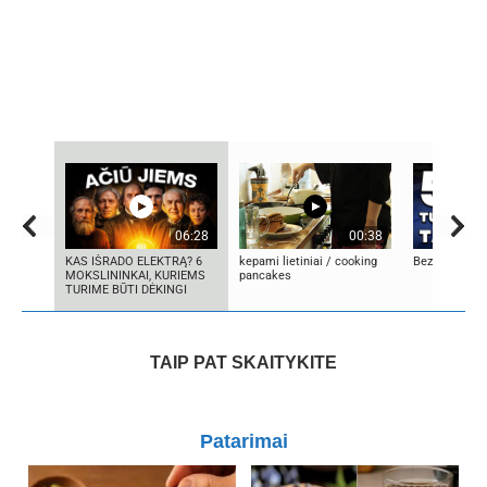
06:28
00:38
KAS IŠRADO ELEKTRĄ? 6
kepami lietiniai / cooking
Bezos secret
MOKSLININKAI, KURIEMS
pancakes
TURIME BŪTI DĖKINGI
TAIP PAT SKAITYKITE
Patarimai