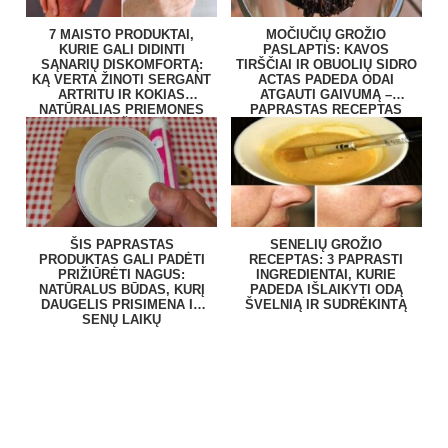
7 MAISTO PRODUKTAI,
MOČIUČIŲ GROŽIO
KURIE GALI DIDINTI
PASLAPTIS: KAVOS
SĄNARIŲ DISKOMFORTĄ:
TIRŠČIAI IR OBUOLIŲ SIDRO
KĄ VERTA ŽINOTI SERGANT
ACTAS PADEDA ODAI
ARTRITU IR KOKIAS
ATGAUTI GAIVUMĄ –
NATŪRALIAS PRIEMONES
PAPRASTAS RECEPTAS
RENKASI ŽMONĖS?
NAMUOSE
ŠIS PAPRASTAS
SENELIŲ GROŽIO
PRODUKTAS GALI PADĖTI
RECEPTAS: 3 PAPRASTI
PRIŽIŪRĖTI NAGUS:
INGREDIENTAI, KURIE
NATŪRALUS BŪDAS, KURĮ
PADEDA IŠLAIKYTI ODĄ
DAUGELIS PRISIMENA IŠ
ŠVELNIĄ IR SUDRĖKINTĄ
SENŲ LAIKŲ