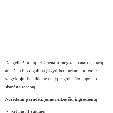
Daugelis žmonių prisimena ir mėgsta ananasus, kurių
anksčiau buvo galima įsigyti bet kuriame bufete ir
valgykloje. Pateikiame naują ir greitą šio paprasto
skanėsto receptą.
Norėdami paruošti, jums reikės šių ingredientų:
kefyras, 1 stiklinė;