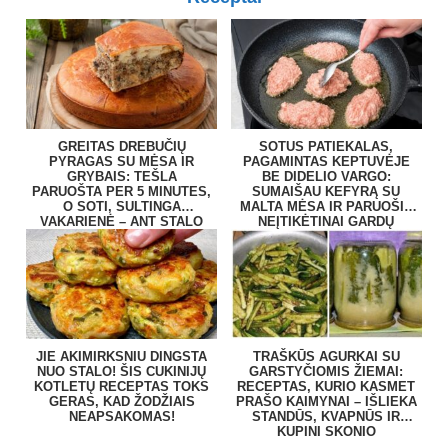
GREITAS DREBUČIŲ
SOTUS PATIEKALAS,
PYRAGAS SU MĖSA IR
PAGAMINTAS KEPTUVĖJE
GRYBAIS: TEŠLA
BE DIDELIO VARGO:
PARUOŠTA PER 5 MINUTES,
SUMAIŠAU KEFYRĄ SU
O SOTI, SULTINGA
MALTA MĖSA IR PARUOŠIU
VAKARIENĖ – ANT STALO
NEĮTIKĖTINAI GARDŲ
BE VARGO
PATIEKALĄ
JIE AKIMIRKSNIU DINGSTA
TRAŠKŪS AGURKAI SU
NUO STALO! ŠIS CUKINIJŲ
GARSTYČIOMIS ŽIEMAI:
KOTLETŲ RECEPTAS TOKS
RECEPTAS, KURIO KASMET
GERAS, KAD ŽODŽIAIS
PRAŠO KAIMYNAI – IŠLIEKA
NEAPSAKOMAS!
STANDŪS, KVAPNŪS IR
KUPINI SKONIO