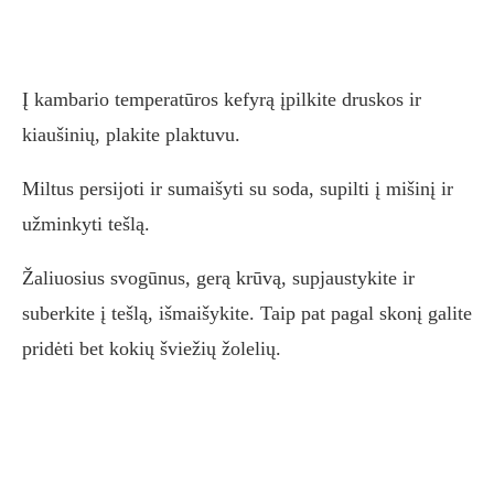
Į kambario temperatūros kefyrą įpilkite druskos ir
kiaušinių, plakite plaktuvu.
Miltus persijoti ir sumaišyti su soda, supilti į mišinį ir
užminkyti tešlą.
Žaliuosius svogūnus, gerą krūvą, supjaustykite ir
suberkite į tešlą, išmaišykite. Taip pat pagal skonį galite
pridėti bet kokių šviežių žolelių.