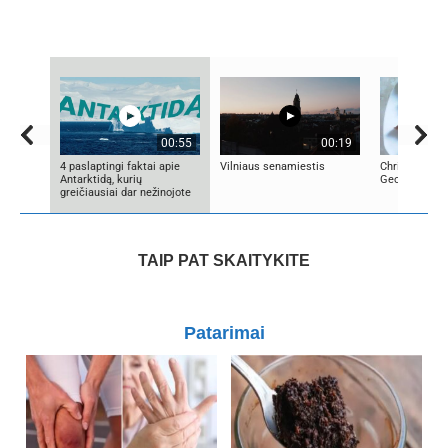
00:55
00:19
4 paslaptingi faktai apie
Vilniaus senamiestis
Christmas Go
Antarktidą, kurių
Georgian cui
greičiausiai dar nežinojote
TAIP PAT SKAITYKITE
Patarimai