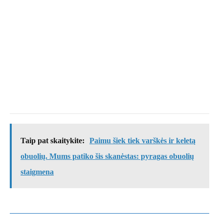
Taip pat skaitykite:
Paimu šiek tiek varškės ir keletą
obuolių. Mums patiko šis skanėstas: pyragas obuolių
staigmena