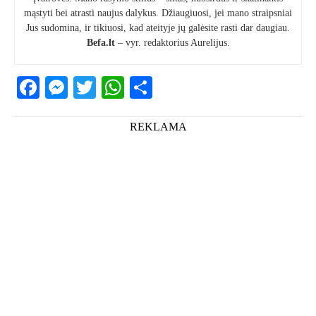
mąstyti bei atrasti naujus dalykus. Džiaugiuosi, jei mano straipsniai
Jus sudomina, ir tikiuosi, kad ateityje jų galėsite rasti dar daugiau.
Befa.lt
– vyr. redaktorius Aurelijus.
Facebook
Messenger
Twitter
WhatsApp
Share
REKLAMA