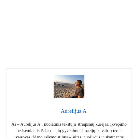
Aurelijus A
Aš – Aurelijus A., nuolatinis tekstų ir straipsnių kūrėjas, įkvėpimo
besisemiantis iš kasdienių gyvenimo situacijų ir įvairių temų
įvairovės. Mano rašymo stilius – šiltas, nuoširdus ir skatinantis