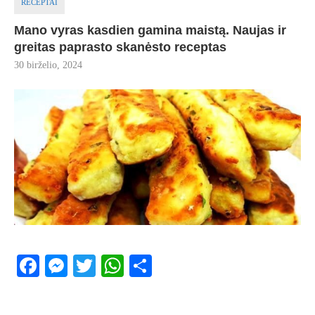
RECEPTAI
Mano vyras kasdien gamina maistą. Naujas ir
greitas paprasto skanėsto receptas
30 birželio, 2024
Facebook
Messenger
Twitter
WhatsApp
Share