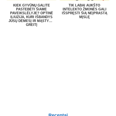
KIEK GYVŪNŲ GALITE
TIK LABAI AUKŠTO
PASTEBĖTI ŠIAME
INTELEKTO ŽMONĖS GALI
PAVEIKSLĖLYJE? OPTINĖ
IŠSPRĘSTI ŠIĄ NEĮPRASTĄ
ILIUZIJA, KURI IŠBANDYS
MĮSLĘ
JŪSŲ DĖMESĮ IR MĄSTYMO
GREITĮ
Receptai