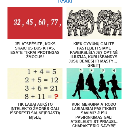
Testai
JEI ATSPĖSITE, KOKS
KIEK GYVŪNŲ GALITE
SKAIČIUS BUS KITAS,
PASTEBĖTI ŠIAME
ESATE TIKRAI PROTINGAS
PAVEIKSLĖLYJE? OPTINĖ
ŽMOGUS!
ILIUZIJA, KURI IŠBANDYS
JŪSŲ DĖMESĮ IR MĄSTYMO
GREITĮ
TIK LABAI AUKŠTO
KURI MERGINA ATRODO
INTELEKTO ŽMONĖS GALI
LABIAUSIAI PASITIKINTI
IŠSPRĘSTI ŠIĄ NEĮPRASTĄ
SAVIMI? JŪSŲ
MĮSLĘ
PASIRINKIMAS GALI
ATSKLEISTI STIPRIAUSIĄ
CHARAKTERIO SAVYBĘ