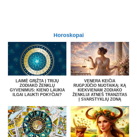
Horoskopai
LAIMĖ GRĮŽTA Į TRIJŲ
VENERA KEIČIA
ZODIAKO ŽENKLŲ
RUGPJŪČIO NUOTAIKĄ: KĄ
GYVENIMUS: KIENO LAUKIA
KIEKVIENAM ZODIAKO
ILGAI LAUKTI POKYČIAI?
ŽENKLUI ATNEŠ TRANZITAS
Į SVARSTYKLIŲ ZONĄ