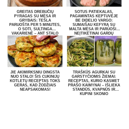
GREITAS DREBUČIŲ
SOTUS PATIEKALAS,
PYRAGAS SU MĖSA IR
PAGAMINTAS KEPTUVĖJE
GRYBAIS: TEŠLA
BE DIDELIO VARGO:
PARUOŠTA PER 5 MINUTES,
SUMAIŠAU KEFYRĄ SU
O SOTI, SULTINGA
MALTA MĖSA IR PARUOŠIU
VAKARIENĖ – ANT STALO
NEĮTIKĖTINAI GARDŲ
BE VARGO
PATIEKALĄ
JIE AKIMIRKSNIU DINGSTA
TRAŠKŪS AGURKAI SU
NUO STALO! ŠIS CUKINIJŲ
GARSTYČIOMIS ŽIEMAI:
KOTLETŲ RECEPTAS TOKS
RECEPTAS, KURIO KASMET
GERAS, KAD ŽODŽIAIS
PRAŠO KAIMYNAI – IŠLIEKA
NEAPSAKOMAS!
STANDŪS, KVAPNŪS IR
KUPINI SKONIO