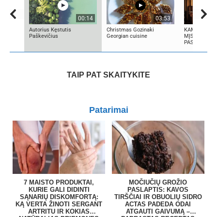
00:14
03:53
Autorius Kęstutis
Christmas Gozinaki
KAMUOLINIS 
Paškevičius
Georgian cuisine
MĮSLINGA G
PASLAPTIS
TAIP PAT SKAITYKITE
Patarimai
7 MAISTO PRODUKTAI,
MOČIUČIŲ GROŽIO
KURIE GALI DIDINTI
PASLAPTIS: KAVOS
SĄNARIŲ DISKOMFORTĄ:
TIRŠČIAI IR OBUOLIŲ SIDRO
KĄ VERTA ŽINOTI SERGANT
ACTAS PADEDA ODAI
ARTRITU IR KOKIAS
ATGAUTI GAIVUMĄ –