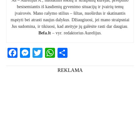
Aš – Aurelijus A., nuolatinis tekstų ir straipsnių kūrėjas, įkvėpimo
besisemiantis iš kasdienių gyvenimo situacijų ir įvairių temų
įvairovės. Mano rašymo stilius – šiltas, nuoširdus ir skatinantis
mąstyti bei atrasti naujus dalykus. Džiaugiuosi, jei mano straipsniai
Jus sudomina, ir tikiuosi, kad ateityje jų galėsite rasti dar daugiau.
Befa.lt
– vyr. redaktorius Aurelijus.
Facebook
Messenger
Twitter
WhatsApp
Share
REKLAMA