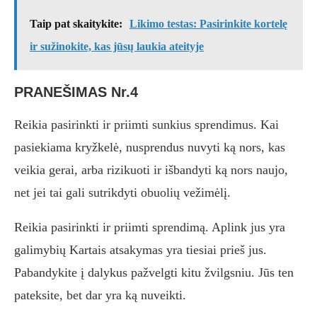
Taip pat skaitykite:
Likimo testas: Pasirinkite kortelę
ir sužinokite, kas jūsų laukia ateityje
PRANEŠIMAS Nr.4
Reikia pasirinkti ir priimti sunkius sprendimus. Kai
pasiekiama kryžkelė, nusprendus nuvyti ką nors, kas
veikia gerai, arba rizikuoti ir išbandyti ką nors naujo,
net jei tai gali sutrikdyti obuolių vežimėlį.
Reikia pasirinkti ir priimti sprendimą. Aplink jus yra
galimybių Kartais atsakymas yra tiesiai prieš jus.
Pabandykite į dalykus pažvelgti kitu žvilgsniu. Jūs ten
pateksite, bet dar yra ką nuveikti.