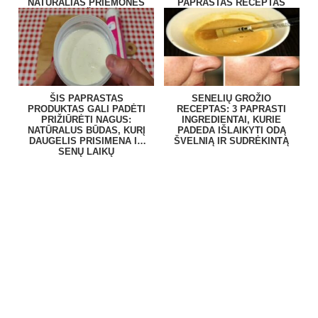
NATŪRALIAS PRIEMONES
PAPRASTAS RECEPTAS
RENKASI ŽMONĖS?
NAMUOSE
ŠIS PAPRASTAS
SENELIŲ GROŽIO
PRODUKTAS GALI PADĖTI
RECEPTAS: 3 PAPRASTI
PRIŽIŪRĖTI NAGUS:
INGREDIENTAI, KURIE
NATŪRALUS BŪDAS, KURĮ
PADEDA IŠLAIKYTI ODĄ
DAUGELIS PRISIMENA IŠ
ŠVELNIĄ IR SUDRĖKINTĄ
SENŲ LAIKŲ