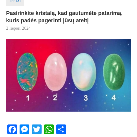
TESTAI
Pasirinkite kristalą, kad gautumėte patarimą,
kuris padės pagerinti jūsų ateitį
2 liepos, 2024
Facebook
Messenger
Twitter
WhatsApp
Share