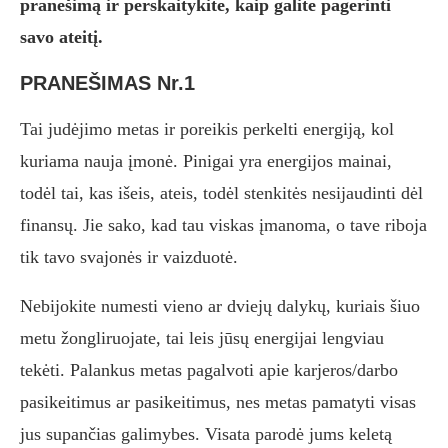
pranešimą ir perskaitykite, kaip galite pagerinti
savo ateitį.
PRANEŠIMAS Nr.1
Tai judėjimo metas ir poreikis perkelti energiją, kol
kuriama nauja įmonė. Pinigai yra energijos mainai,
todėl tai, kas išeis, ateis, todėl stenkitės nesijaudinti dėl
finansų. Jie sako, kad tau viskas įmanoma, o tave riboja
tik tavo svajonės ir vaizduotė.
Nebijokite numesti vieno ar dviejų dalykų, kuriais šiuo
metu žongliruojate, tai leis jūsų energijai lengviau
tekėti. Palankus metas pagalvoti apie karjeros/darbo
pasikeitimus ar pasikeitimus, nes metas pamatyti visas
jus supančias galimybes. Visata parodė jums keletą