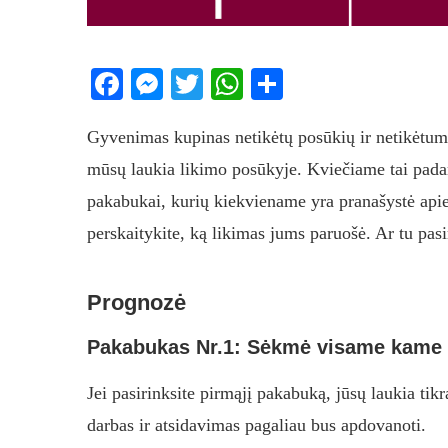
Facebook
Messenger
Twitter
WhatsApp
Share
Gyvenimas kupinas netikėtų posūkių ir netikėtumų, 
mūsų laukia likimo posūkyje. Kviečiame tai padary
pakabukai, kurių kiekviename yra pranašystė apie 
perskaitykite, ką likimas jums paruošė. Ar tu pa
Prognozė
Pakabukas Nr.1: Sėkmė visame kame 
Jei pasirinksite pirmąjį pakabuką, jūsų laukia ti
darbas ir atsidavimas pagaliau bus apdovanoti.