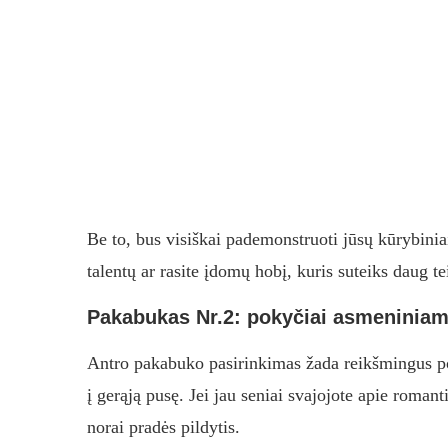
Be to, bus visiškai pademonstruoti jūsų kūrybinia
talentų ar rasite įdomų hobį, kuris suteiks daug
Pakabukas Nr.2: pokyčiai asmeniniame
Antro pakabuko pasirinkimas žada reikšmingus pok
į gerąją pusę. Jei jau seniai svajojote apie roma
norai pradės pildytis.