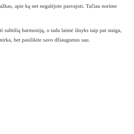
kažkas, apie ką net negalėjote pasvajoti. Tačiau norime
ti subtilią harmoniją, o tada laimė išnyks taip pat staiga,
irka, bet pasilikite savo džiaugsmus sau.