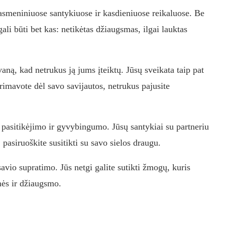
asmeniniuose santykiuose ir kasdieniuose reikaluose. Be
li būti bet kas: netikėtas džiaugsmas, ilgai lauktas
ną, kad netrukus ją jums įteiktų. Jūsų sveikata taip pat
rimavote dėl savo savijautos, netrukus pajusite
 pasitikėjimo ir gyvybingumo. Jūsų santykiai su partneriu
, pasiruoškite susitikti su savo sielos draugu.
avio supratimo. Jūs netgi galite sutikti žmogų, kuris
mės ir džiaugsmo.