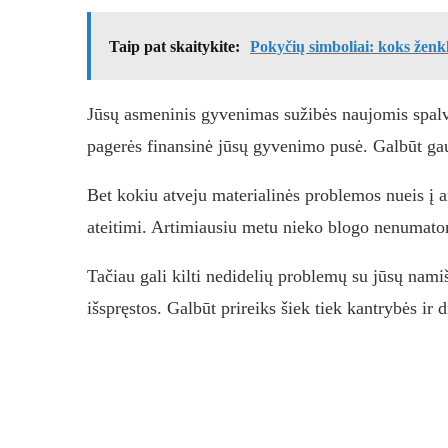
Taip pat skaitykite:
Pokyčių simboliai: koks ženk
Jūsų asmeninis gyvenimas sužibės naujomis spalv
pagerės finansinė jūsų gyvenimo pusė. Galbūt gaus
Bet kokiu atveju materialinės problemos nueis į a
ateitimi. Artimiausiu metu nieko blogo nenumatoma,
Tačiau gali kilti nedidelių problemų su jūsų nami
išspręstos. Galbūt prireiks šiek tiek kantrybės ir 