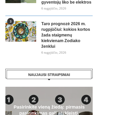
gyventojų liko be elektros
6 rugpjūčio, 2026
3
Taro prognozė 2026 m.
rugpjūčiui: kokios kortos
žada staigmenų
kiekvienam Zodiako
ženklui
6 rugpjūčio, 2026
NAUJAUSI STRAIPSNIAI
Pasirinkite vieną žiedą: pirmasis
Paa
„Mer
Artėj
Audr
pasirinkimas gali atskleisti,
dyze