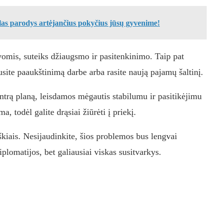
las parodys artėjančius pokyčius jūsų gyvenime!
omis, suteiks džiaugsmo ir pasitenkinimo. Taip pat
ite paaukštinimą darbe arba rasite naują pajamų šaltinį.
ntrą planą, leisdamos mėgautis stabilumu ir pasitikėjimu
 todėl galite drąsiai žiūrėti į priekį.
škiais. Nesijaudinkite, šios problemos bus lengvai
diplomatijos, bet galiausiai viskas susitvarkys.