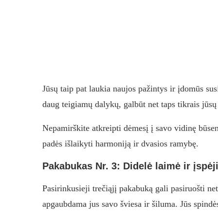
Jūsų taip pat laukia naujos pažintys ir įdomūs sus
daug teigiamų dalykų, galbūt net taps tikrais jūsų 
Nepamirškite atkreipti dėmesį į savo vidinę būsen
padės išlaikyti harmoniją ir dvasios ramybę.
Pakabukas Nr. 3: Didelė laimė ir įspė
Pasirinkusieji trečiąjį pakabuką gali pasiruošti neti
apgaubdama jus savo šviesa ir šiluma. Jūs spindės