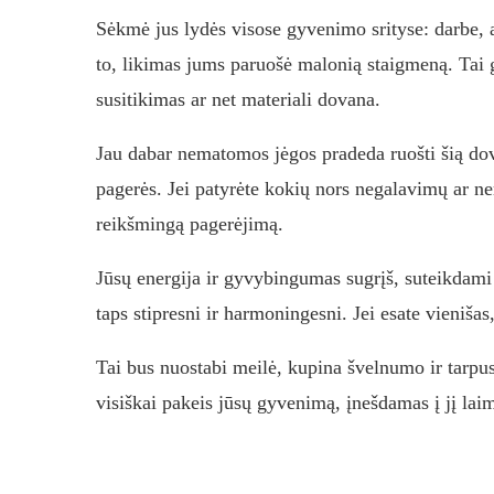
Sėkmė jus lydės visose gyvenimo srityse: darbe, 
to, likimas jums paruošė malonią staigmeną. Tai ga
susitikimas ar net materiali dovana.
Jau dabar nematomos jėgos pradeda ruošti šią dova
pagerės. Jei patyrėte kokių nors negalavimų ar ne
reikšmingą pagerėjimą.
Jūsų energija ir gyvybingumas sugrįš, suteikdami
taps stipresni ir harmoningesni. Jei esate vienišas
Tai bus nuostabi meilė, kupina švelnumo ir tarpus
visiškai pakeis jūsų gyvenimą, įnešdamas į jį lai