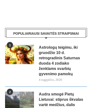
POPULIARIAUSI SAVAITĖS STRAIPSNIAI
1
Astrologų teigimu, iki
gruodžio 10 d.
retrogradinis Saturnas
duoda 4 zodiako
ženklams svarbių
gyvenimo pamokų
4 rugpjūčio, 2026
2
Audra smogė Pietų
Lietuvai: stiprus škvalas
vartė medžius, dalis