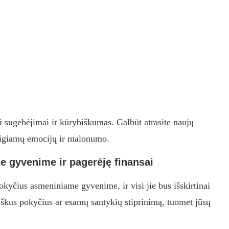
i sugebėjimai ir kūrybiškumas. Galbūt atrasite naujų
 teigiamų emocijų ir malonumo.
 gyvenime ir pagerėję finansai
yčius asmeniniame gyvenime, ir visi jie bus išskirtinai
ntiškus pokyčius ar esamų santykių stiprinimą, tuomet jūsų