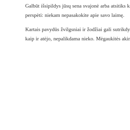
Galbūt išsipildys jūsų sena svajonė arba atsitiks 
perspėti: niekam nepasakokite apie savo laimę.
Kartais pavydūs žvilgsniai ir žodžiai gali sutrikdy
kaip ir atėjo, nepalikdama nieko. Mėgaukitės akim