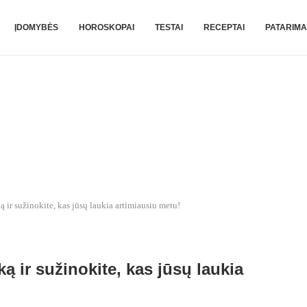
ĮDOMYBĖS
HOROSKOPAI
TESTAI
RECEPTAI
PATARIMA
 ir sužinokite, kas jūsų laukia artimiausiu metu!
ą ir sužinokite, kas jūsų laukia