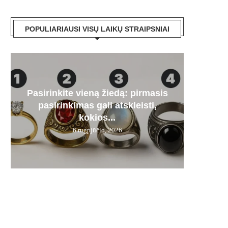
POPULIARIAUSI VISŲ LAIKŲ STRAIPSNIAI
Pasirinkite vieną žiedą: pirmasis
Paa
„Mer
Artėj
Audr
pasirinkimas gali atskleisti,
dyze
stipru
kas
į
kokios...
6 rugpjūčio, 2026