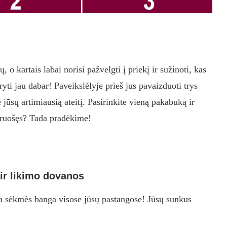
o kartais labai norisi pažvelgti į priekį ir sužinoti, kas
ti jau dabar! Paveikslėlyje prieš jus pavaizduoti trys
jūsų artimiausią ateitį. Pasirinkite vieną pakabuką ir
siruošęs? Tada pradėkime!
ir likimo dovanos
kra sėkmės banga visose jūsų pastangose! Jūsų sunkus