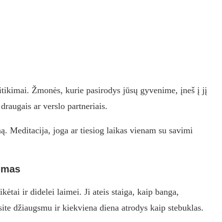
itikimai. Žmonės, kurie pasirodys jūsų gyvenime, įneš į jį
draugais ar verslo partneriais.
ą. Meditacija, joga ar tiesiog laikas vienam su savimi
jimas
kėtai ir didelei laimei. Ji ateis staiga, kaip banga,
ite džiaugsmu ir kiekviena diena atrodys kaip stebuklas.