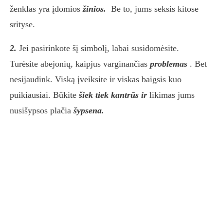
ženklas yra įdomios
žinios.
Be to, jums seksis kitose
srityse.
2.
Jei pasirinkote šį simbolį, labai susidomėsite.
Turėsite abejonių, kaipjus varginančias
problemas
. Bet
nesijaudink. Viską įveiksite ir viskas baigsis kuo
puikiausiai. Būkite
šiek tiek kantrūs ir
likimas jums
nusišypsos plačia
šypsena.