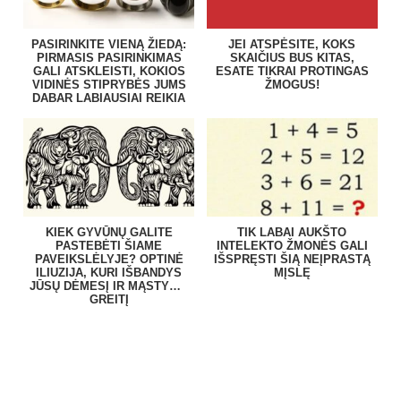
PASIRINKITE VIENĄ ŽIEDĄ:
JEI ATSPĖSITE, KOKS
PIRMASIS PASIRINKIMAS
SKAIČIUS BUS KITAS,
GALI ATSKLEISTI, KOKIOS
ESATE TIKRAI PROTINGAS
VIDINĖS STIPRYBĖS JUMS
ŽMOGUS!
DABAR LABIAUSIAI REIKIA
KIEK GYVŪNŲ GALITE
TIK LABAI AUKŠTO
PASTEBĖTI ŠIAME
INTELEKTO ŽMONĖS GALI
PAVEIKSLĖLYJE? OPTINĖ
IŠSPRĘSTI ŠIĄ NEĮPRASTĄ
ILIUZIJA, KURI IŠBANDYS
MĮSLĘ
JŪSŲ DĖMESĮ IR MĄSTYMO
GREITĮ