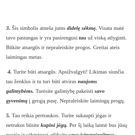
3.
Šis simbolis atneša jums
didelę sėkmę.
Visata matė
tavo pastangas ir yra pasirengusi
tau
už viską atlyginti.
Būkite atsargūs ir nepraleiskite progos. Greitai ateis
laimingas metas.
4.
Turite būti atsargūs. Apsižvalgyti! Likimas siunčia
tau ženklus ir tu turi būti atviras
naujoms
galimybėms.
Turėsite galimybę pakeisti
savo
gyvenimą
į gerąją pusę. Nepraleiskite laimingų progų.
5.
Tau reikia pertraukos. Turite sukaupti jėgas ir
netrukus būsite
kupini jėgų.
Per šį laiką laimė bus jūsų
pusėje ir sėkmingai atliksite
savo įsipareigojimus
.