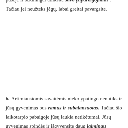
Tačiau jei neužteks jėgų, labai greitai pavargsite.
6.
Artimiausiomis savaitėmis nieko ypatingo nenutiks ir
jūsų gyvenimas bus
ramus ir subalansuotas.
Tačiau šio
laikotarpio pabaigoje jūsų laukia netikėtumai. Jūsų
gyvenimas spindės ir išgyvensite daug
laimingų