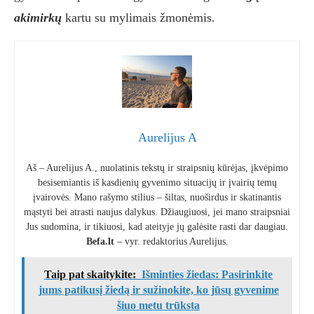
akimirkų
kartu su mylimais žmonėmis.
Aurelijus A
Aš – Aurelijus A., nuolatinis tekstų ir straipsnių kūrėjas, įkvėpimo
besisemiantis iš kasdienių gyvenimo situacijų ir įvairių temų
įvairovės. Mano rašymo stilius – šiltas, nuoširdus ir skatinantis
mąstyti bei atrasti naujus dalykus. Džiaugiuosi, jei mano straipsniai
Jus sudomina, ir tikiuosi, kad ateityje jų galėsite rasti dar daugiau.
Befa.lt
– vyr. redaktorius Aurelijus.
Taip pat skaitykite:
Išminties žiedas: Pasirinkite
jums patikusį žiedą ir sužinokite, ko jūsų gyvenime
šiuo metu trūksta