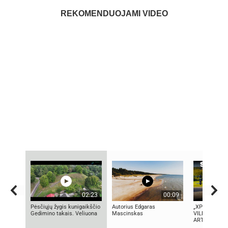
REKOMENDUOJAMI VIDEO
02:23
00:09
Pėsčiųjų žygis kunigaikščio
Autorius Edgaras
„XPENG X2“
Gedimino takais. Veliuona
Mascinskas
VILNIUJE: P
ARTI