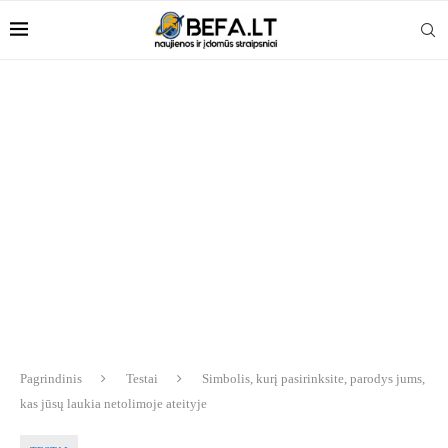
Pagrindinis
Testai
Simbolis, kurį pasirinksite, parodys jums,
kas jūsų laukia netolimoje ateityje