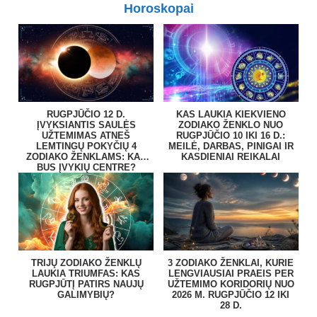
Horoskopai
RUGPJŪČIO 12 D.
KAS LAUKIA KIEKVIENO
ĮVYKSIANTIS SAULĖS
ZODIAKO ŽENKLO NUO
UŽTEMIMAS ATNEŠ
RUGPJŪČIO 10 IKI 16 D.:
LEMTINGŲ POKYČIŲ 4
MEILĖ, DARBAS, PINIGAI IR
ZODIAKO ŽENKLAMS: KAS
KASDIENIAI REIKALAI
BUS ĮVYKIŲ CENTRE?
TRIJŲ ZODIAKO ŽENKLŲ
3 ZODIAKO ŽENKLAI, KURIE
LAUKIA TRIUMFAS: KAS
LENGVIAUSIAI PRAEIS PER
RUGPJŪTĮ PATIRS NAUJŲ
UŽTEMIMO KORIDORIŲ NUO
GALIMYBIŲ?
2026 M. RUGPJŪČIO 12 IKI
28 D.