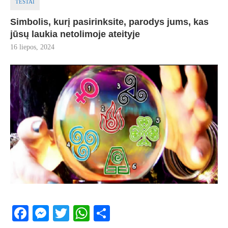
TESTAI
Simbolis, kurį pasirinksite, parodys jums, kas
jūsų laukia netolimoje ateityje
16 liepos, 2024
Facebook
Messenger
Twitter
WhatsApp
Share