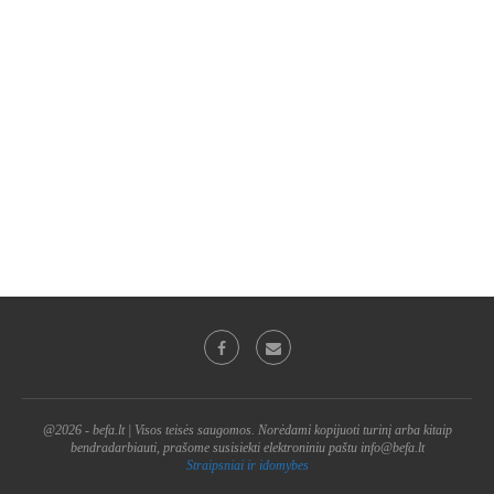
@2026 - befa.lt | Visos teisės saugomos. Norėdami kopijuoti turinį arba kitaip
bendradarbiauti, prašome susisiekti elektroniniu paštu info@befa.lt
Straipsniai ir idomybes