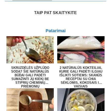
TAIP PAT SKAITYKITE
Patarimai
SKRUZDĖLĖS UŽPLŪDO
2 NATŪRALŪS KOKTEILIAI,
SODĄ? ŠIE NATŪRALŪS
KURIE GALI PADĖTI ILGIAU
BŪDAI GALI PADĖTI
IŠLIKTI SOTIEMS: SKANŪS
SUMAŽINTI JŲ KIEKĮ BE
RECEPTAI SU CHIA
STIPRIŲ CHEMINIŲ
SĖKLOMIS, KOKOSAIS IR
PRIEMONIŲ
VAISIAIS