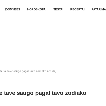
ĮDOMYBĖS
HOROSKOPAI
TESTAI
RECEPTAI
PATARIMA
deivė tave saugo pagal tavo zodiako ženklą
ė tave saugo pagal tavo zodiako