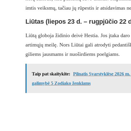
imtis veiksmų, tačiau jų rūpestis ir atsidavimas ne
Liūtas (liepos 23 d. – rugpjūčio 22 d
Liūtą globoja židinio deivė Hestia. Jos įtaka daro
artimųjų meilę. Nors Liūtai gali atrodyti pedantišk
giliems jausmams ir nuoširdiems poelgiams.
Taip pat skaitykite:
Pilnatis Svarstyklėse 2026 m.
galimybė 5 Zodiako ženklams