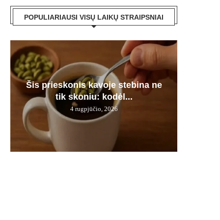
POPULIARIAUSI VISŲ LAIKŲ STRAIPSNIAI
Moč
Šis prieskonis kavoje stebina ne
Astrolo
Seneli
Juodie
v
tik skoniu: kodėl...
mišiny
d. 
s
4 rugpjūčio, 2026