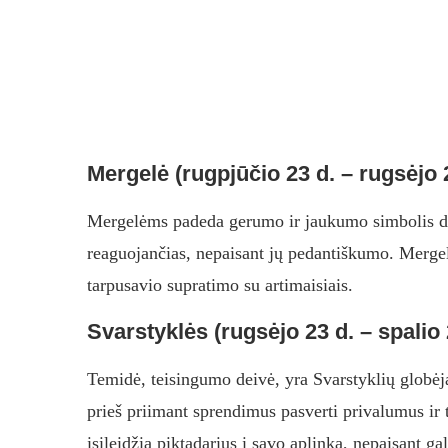
Mergelė (rugpjūčio 23 d. – rugsėjo 
Mergelėms padeda gerumo ir jaukumo simbolis deiv
reaguojančias, nepaisant jų pedantiškumo. Mergel
tarpusavio supratimo su artimaisiais.
Svarstyklės (rugsėjo 23 d. – spalio 
Temidė, teisingumo deivė, yra Svarstyklių globėj
prieš priimant sprendimus pasverti privalumus ir 
įsileidžia piktadarius į savo aplinką, nepaisant g