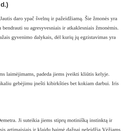
d.)
 Jautis daro ypač švelnų ir pažeidžiamą. Šie žmonės yra
ku bendrauti su agresyvesniais ir atkaklesniais žmonėmis.
mažais gyvenimo dalykais, dėl kurių jų egzistavimas yra
ms laimėjimams, padeda jiems įveikti kliūtis kelyje.
aliu gebėjimu įnešti kibirkšties bet kokiam darbui. Iris
etra. Ji suteikia jiems stiprų motinišką instinktą ir
sis artimaisiais ir klaidų baimė dažnai neleidžia Vėžiams