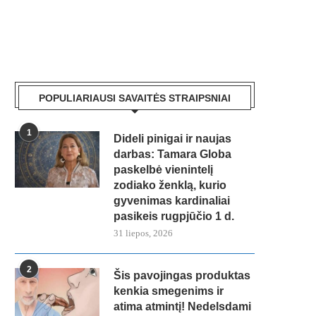
POPULIARIAUSI SAVAITĖS STRAIPSNIAI
1
Dideli pinigai ir naujas
darbas: Tamara Globa
paskelbė vienintelį
zodiako ženklą, kurio
gyvenimas kardinaliai
pasikeis rugpjūčio 1 d.
31 liepos, 2026
2
Šis pavojingas produktas
kenkia smegenims ir
atima atmintį! Nedelsdami