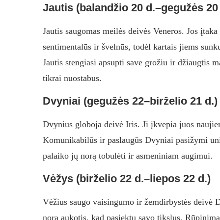
Jautis (balandžio 20 d.–gegužės 20 
Jautis saugomas meilės deivės Veneros. Jos įtaka
sentimentalūs ir švelnūs, todėl kartais jiems sun
Jautis stengiasi apsupti save grožiu ir džiaugtis 
tikrai nuostabus.
Dvyniai (gegužės 22–birželio 21 d.)
Dvynius globoja deivė Iris. Ji įkvepia juos naujie
Komunikabilūs ir paslaugūs Dvyniai pasižymi unik
palaiko jų norą tobulėti ir asmeniniam augimui.
Vėžys (birželio 22 d.–liepos 22 d.)
Vėžius saugo vaisingumo ir žemdirbystės deivė Dem
norą aukotis, kad pasiektų savo tikslus. Rūpinima