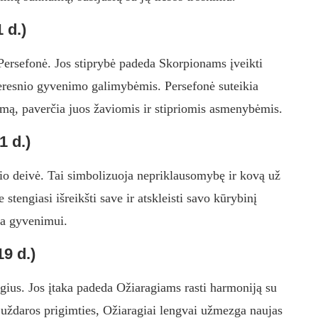
 d.)
ersefonė. Jos stiprybė padeda Skorpionams įveikti
geresnio gyvenimo galimybėmis. Persefonė suteikia
lumą, paverčia juos žaviomis ir stipriomis asmenybėmis.
1 d.)
io deivė. Tai simbolizuoja nepriklausomybę ir kovą už
 stengiasi išreikšti save ir atskleisti savo kūrybinį
ra gyvenimui.
9 d.)
agius. Jos įtaka padeda Ožiaragiams rasti harmoniją su
t uždaros prigimties, Ožiaragiai lengvai užmezga naujas