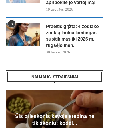
apribokite jo vartojimą!
19 gegužės, 2026
3
Praeitis grįžta: 4 zodiako
ženklų laukia lemtingas
susitikimas iki 2026 m.
rugsėjo mėn.
30 liepos, 2026
NAUJAUSI STRAIPSNIAI
Moč
Šis prieskonis kavoje stebina ne
Astrolo
Seneli
Juodie
v
tik skoniu: kodėl...
mišiny
d. 
s