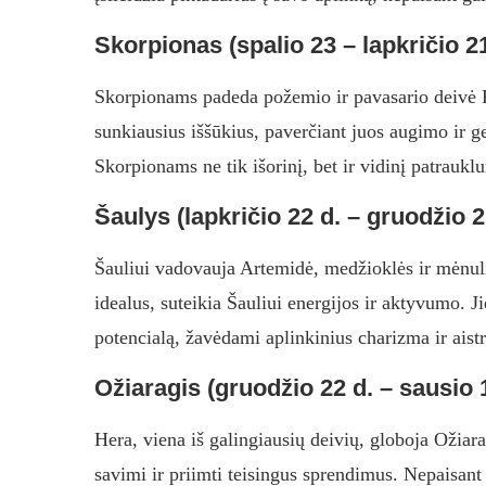
Skorpionas (spalio 23 – lapkričio 21
Skorpionams padeda požemio ir pavasario deivė P
sunkiausius iššūkius, paverčiant juos augimo ir 
Skorpionams ne tik išorinį, bet ir vidinį patrauk
Šaulys (lapkričio 22 d. – gruodžio 2
Šauliui vadovauja Artemidė, medžioklės ir mėnul
idealus, suteikia Šauliui energijos ir aktyvumo. Jie
potencialą, žavėdami aplinkinius charizma ir aist
Ožiaragis (gruodžio 22 d. – sausio 1
Hera, viena iš galingiausių deivių, globoja Ožiar
savimi ir priimti teisingus sprendimus. Nepaisan