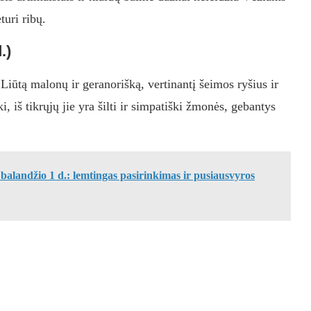
turi ribų.
.)
 Liūtą malonų ir geranorišką, vertinantį šeimos ryšius ir
i, iš tikrųjų jie yra šilti ir simpatiški žmonės, gebantys
 balandžio 1 d.: lemtingas pasirinkimas ir pusiausvyros