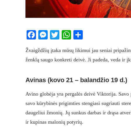
Facebook
Messenger
Twitter
WhatsApp
Share
Žvaigždžių įtaka mūsų likimui jau seniai pripaži
ženklą saugo konkreti deivė. Ji padeda, veda ir įk
Avinas (kovo 21 – balandžio 19 d.)
Avino globėja yra pergalės deivė Viktorija. Savo
savo kūrybinės prigimties stengiasi sugriauti stereo
daugeliui žmonių. Jų sunkus darbas ir drąsa atver
ir kupinas malonių potyrių.