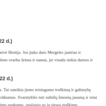
22 d.)
ė Hestija. Jos įtaka daro Mergeles jautrias ir
ėms svarbu šeima ir namai, jie visada siekia darnos ir
22 d.)
a. Tai suteikia jiems teisingumo troškimą ir galimybę
trūkumus. Svarstyklės turi subtilų žmonių jausmą ir retai
alimų sunkumų, susijusių su jų tiesos troškimu.