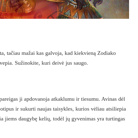
nta, tačiau mažai kas galvoja, kad kiekvieną Zodiako
vepia. Sužinokite, kuri deivė jus saugo.
 pareigas ji apdovanoja atkaklumu ir tiesumu. Avinas dėl
tipus ir sukurti naujas taisykles, kurios vėliau atsiliepia
ia jiems daugybę kelių, todėl jų gyvenimas yra turtingas