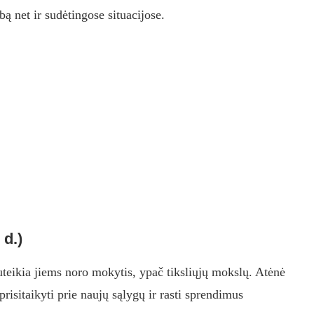
ą net ir sudėtingose ​​situacijose.
 d.)
suteikia jiems noro mokytis, ypač tiksliųjų mokslų. Atėnė
prisitaikyti prie naujų sąlygų ir rasti sprendimus