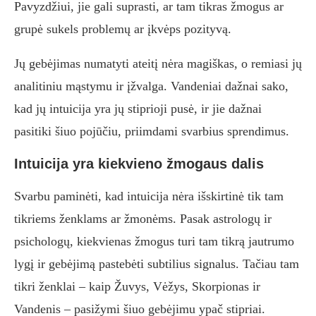
Pavyzdžiui, jie gali suprasti, ar tam tikras žmogus ar
grupė sukels problemų ar įkvėps pozityvą.
Jų gebėjimas numatyti ateitį nėra magiškas, o remiasi jų
analitiniu mąstymu ir įžvalga. Vandeniai dažnai sako,
kad jų intuicija yra jų stiprioji pusė, ir jie dažnai
pasitiki šiuo pojūčiu, priimdami svarbius sprendimus.
Intuicija yra kiekvieno žmogaus dalis
Svarbu paminėti, kad intuicija nėra išskirtinė tik tam
tikriems ženklams ar žmonėms. Pasak astrologų ir
psichologų, kiekvienas žmogus turi tam tikrą jautrumo
lygį ir gebėjimą pastebėti subtilius signalus. Tačiau tam
tikri ženklai – kaip Žuvys, Vėžys, Skorpionas ir
Vandenis – pasižymi šiuo gebėjimu ypač stipriai.