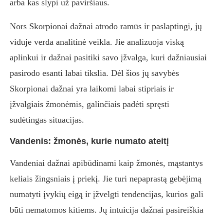
arba kas slypi už paviršiaus.
Nors Skorpionai dažnai atrodo ramūs ir paslaptingi, jų
viduje verda analitinė veikla. Jie analizuoja viską
aplinkui ir dažnai pasitiki savo įžvalga, kuri dažniausiai
pasirodo esanti labai tikslia. Dėl šios jų savybės
Skorpionai dažnai yra laikomi labai stipriais ir
įžvalgiais žmonėmis, galinčiais padėti spręsti
sudėtingas situacijas.
Vandenis: žmonės, kurie numato ateitį
Vandeniai dažnai apibūdinami kaip žmonės, mąstantys
keliais žingsniais į priekį. Jie turi nepaprastą gebėjimą
numatyti įvykių eigą ir įžvelgti tendencijas, kurios gali
būti nematomos kitiems. Jų intuicija dažnai pasireiškia