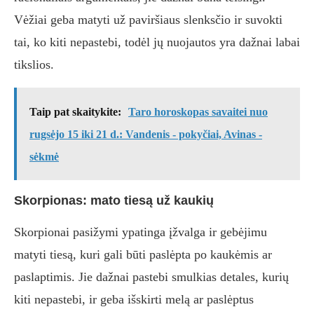
Vėžiai geba matyti už paviršiaus slenksčio ir suvokti
tai, ko kiti nepastebi, todėl jų nuojautos yra dažnai labai
tikslios.
Taip pat skaitykite:
Taro horoskopas savaitei nuo
rugsėjo 15 iki 21 d.: Vandenis - pokyčiai, Avinas -
sėkmė
Skorpionas: mato tiesą už kaukių
Skorpionai pasižymi ypatinga įžvalga ir gebėjimu
matyti tiesą, kuri gali būti paslėpta po kaukėmis ar
paslaptimis. Jie dažnai pastebi smulkias detales, kurių
kiti nepastebi, ir geba išskirti melą ar paslėptus