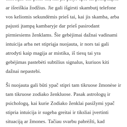
ar išreiškia žodžius. Jie gali išgirsti skambutį telefone
vos keliomis sekundėmis prieš tai, kai jis skamba, arba
pajusti įtampą kambaryje dar prieš pasirodant
pirmiesiems ženklams. Šie gebėjimai dažnai vadinami
intuicija arba net stipriąja nuojauta, ir nors tai gali
atrodyti kaip magija ar mistika, iš tiesų tai yra
gebėjimas pastebėti subtilius signalus, kuriuos kiti
dažnai nepastebi.
Ši nuojauta gali būti ypač stipri tam tikruose žmonėse ir
tam tikruose zodiako ženkluose. Pasak astrologų ir
psichologų, kai kurie Zodiako ženklai pasižymi ypač
stipria intuicija ir sugeba greitai ir tiksliai įvertinti
situaciją ar žmones. Tačiau svarbu pabrėžti, kad