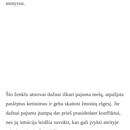
motyvus.
Šio ženklo atstovai dažnai iškart pajunta melą, atpažįsta
paslėptus ketinimus ir geba skaitoti žmonių elgesį. Jie
dažnai pajunta įtampą dar prieš prasidedant konfliktui,
nes jų intuicija leidžia suvokti, kas gali įvykti ateityje