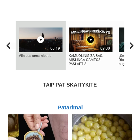
00:19
09:00
Vilniaus senamiestis
KAMUOLINIS ŽAIBAS:
„Septynių Kar
MĮSLINGA GAMTOS
Riteris" – ka
PASLAPTIS
nugali
TAIP PAT SKAITYKITE
Patarimai