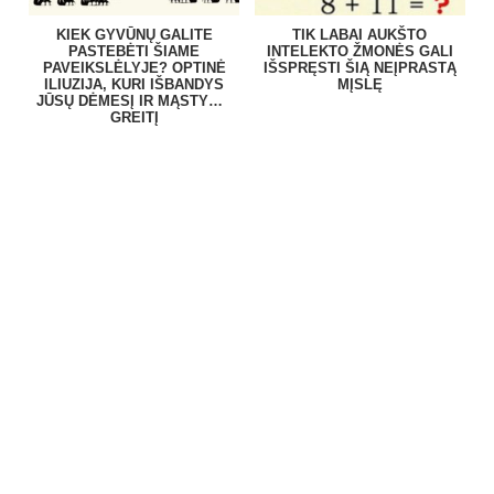
KIEK GYVŪNŲ GALITE
TIK LABAI AUKŠTO
PASTEBĖTI ŠIAME
INTELEKTO ŽMONĖS GALI
PAVEIKSLĖLYJE? OPTINĖ
IŠSPRĘSTI ŠIĄ NEĮPRASTĄ
ILIUZIJA, KURI IŠBANDYS
MĮSLĘ
JŪSŲ DĖMESĮ IR MĄSTYMO
GREITĮ