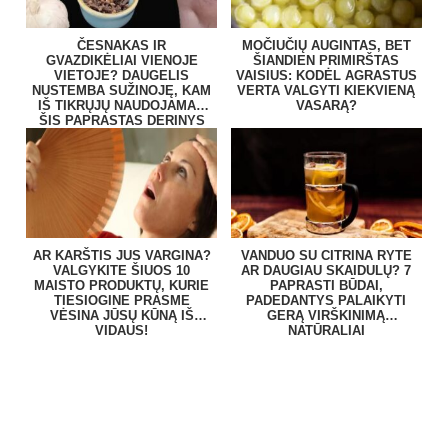
ČESNAKAS IR
MOČIUČIŲ AUGINTAS, BET
GVAZDIKĖLIAI VIENOJE
ŠIANDIEN PRIMIRŠTAS
VIETOJE? DAUGELIS
VAISIUS: KODĖL AGRASTUS
NUSTEMBA SUŽINOJĘ, KAM
VERTA VALGYTI KIEKVIENĄ
IŠ TIKRŲJŲ NAUDOJAMAS
VASARĄ?
ŠIS PAPRASTAS DERINYS
AR KARŠTIS JUS VARGINA?
VANDUO SU CITRINA RYTE
VALGYKITE ŠIUOS 10
AR DAUGIAU SKAIDULŲ? 7
MAISTO PRODUKTŲ, KURIE
PAPRASTI BŪDAI,
TIESIOGINE PRASME
PADEDANTYS PALAIKYTI
VĖSINA JŪSŲ KŪNĄ IŠ
GERĄ VIRŠKINIMĄ
VIDAUS!
NATŪRALIAI