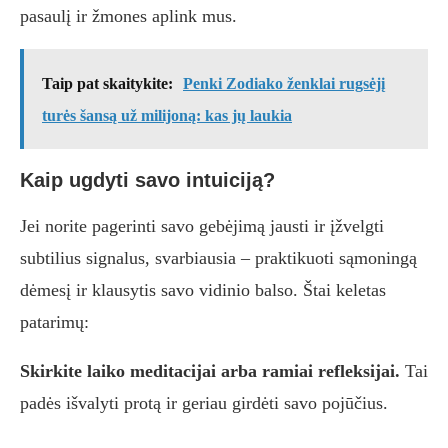
pasaulį ir žmones aplink mus.
Taip pat skaitykite:
Penki Zodiako ženklai rugsėjį
turės šansą už milijoną: kas jų laukia
Kaip ugdyti savo intuiciją?
Jei norite pagerinti savo gebėjimą jausti ir įžvelgti
subtilius signalus, svarbiausia – praktikuoti sąmoningą
dėmesį ir klausytis savo vidinio balso. Štai keletas
patarimų:
Skirkite laiko meditacijai arba ramiai refleksijai.
Tai
padės išvalyti protą ir geriau girdėti savo pojūčius.