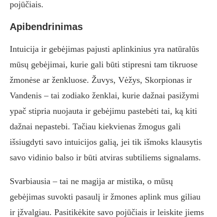
pojūčiais.
Apibendrinimas
Intuicija ir gebėjimas pajusti aplinkinius yra natūralūs
mūsų gebėjimai, kurie gali būti stipresni tam tikruose
žmonėse ar ženkluose. Žuvys, Vėžys, Skorpionas ir
Vandenis – tai zodiako ženklai, kurie dažnai pasižymi
ypač stipria nuojauta ir gebėjimu pastebėti tai, ką kiti
dažnai nepastebi. Tačiau kiekvienas žmogus gali
išsiugdyti savo intuicijos galią, jei tik išmoks klausytis
savo vidinio balso ir būti atviras subtiliems signalams.
Svarbiausia – tai ne magija ar mistika, o mūsų
gebėjimas suvokti pasaulį ir žmones aplink mus giliau
ir įžvalgiau. Pasitikėkite savo pojūčiais ir leiskite jiems