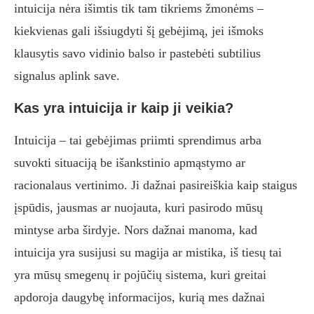
intuicija nėra išimtis tik tam tikriems žmonėms –
kiekvienas gali išsiugdyti šį gebėjimą, jei išmoks
klausytis savo vidinio balso ir pastebėti subtilius
signalus aplink save.
Kas yra intuicija ir kaip ji veikia?
Intuicija – tai gebėjimas priimti sprendimus arba
suvokti situaciją be išankstinio apmąstymo ar
racionalaus vertinimo. Ji dažnai pasireiškia kaip staigus
įspūdis, jausmas ar nuojauta, kuri pasirodo mūsų
mintyse arba širdyje. Nors dažnai manoma, kad
intuicija yra susijusi su magija ar mistika, iš tiesų tai
yra mūsų smegenų ir pojūčių sistema, kuri greitai
apdoroja daugybę informacijos, kurią mes dažnai