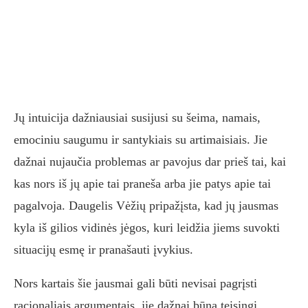
Jų intuicija dažniausiai susijusi su šeima, namais,
emociniu saugumu ir santykiais su artimaisiais. Jie
dažnai nujaučia problemas ar pavojus dar prieš tai, kai
kas nors iš jų apie tai praneša arba jie patys apie tai
pagalvoja. Daugelis Vėžių pripažįsta, kad jų jausmas
kyla iš gilios vidinės jėgos, kuri leidžia jiems suvokti
situacijų esmę ir pranašauti įvykius.
Nors kartais šie jausmai gali būti nevisai pagrįsti
racionaliais argumentais, jie dažnai būna teisingi.