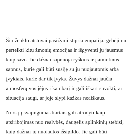
Šio ženklo atstovai pasižymi stipria empatija, gebėjimu
perteikti kitų žmonių emocijas ir išgyventi jų jausmus
kaip savo. Jie dažnai sapnuoja ryškius ir įsimintinus
sapnus, kurie gali būti susiję su jų nuojautomis arba
įvykiais, kurie dar tik įvyks. Žuvys dažnai jaučia
atmosferą vos įėjus į kambarį ir gali iškart suvokti, ar
situacija saugi, ar joje slypi kažkas neaiškaus.
Nors jų svajingumas kartais gali atrodyti kaip
atsiribojimas nuo realybės, daugelis aplinkinių stebisi,
kaip dažnai jų nuojautos išsipildo. Jie gali būti