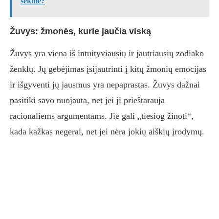
sėkmė?
Žuvys: žmonės, kurie jaučia viską
Žuvys yra viena iš intuityviausių ir jautriausių zodiako
ženklų. Jų gebėjimas įsijautrinti į kitų žmonių emocijas
ir išgyventi jų jausmus yra nepaprastas. Žuvys dažnai
pasitiki savo nuojauta, net jei ji prieštarauja
racionaliems argumentams. Jie gali „tiesiog žinoti“,
kada kažkas negerai, net jei nėra jokių aiškių įrodymų.