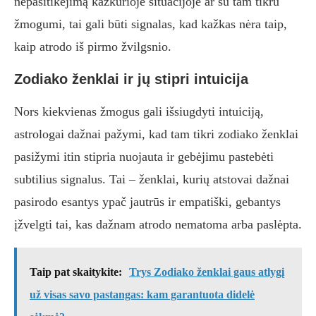
nepasitikėjimą kažkurioje situacijoje ar su tam tikru
žmogumi, tai gali būti signalas, kad kažkas nėra taip,
kaip atrodo iš pirmo žvilgsnio.
Zodiako ženklai ir jų stipri intuicija
Nors kiekvienas žmogus gali išsiugdyti intuiciją,
astrologai dažnai pažymi, kad tam tikri zodiako ženklai
pasižymi itin stipria nuojauta ir gebėjimu pastebėti
subtilius signalus. Tai – ženklai, kurių atstovai dažnai
pasirodo esantys ypač jautrūs ir empatiški, gebantys
įžvelgti tai, kas dažnam atrodo nematoma arba paslėpta.
Taip pat skaitykite:
Trys Zodiako ženklai gaus atlygį
už visas savo pastangas: kam garantuota didelė