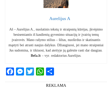
Aurelijus A
Aš – Aurelijus A., nuolatinis tekstų ir straipsnių kūrėjas, įkvėpimo
besisemiantis iš kasdienių gyvenimo situacijų ir įvairių temų
įvairovės. Mano rašymo stilius – šiltas, nuoširdus ir skatinantis
mąstyti bei atrasti naujus dalykus. Džiaugiuosi, jei mano straipsniai
Jus sudomina, ir tikiuosi, kad ateityje jų galėsite rasti dar daugiau.
Befa.lt
– vyr. redaktorius Aurelijus.
Facebook
Messenger
Twitter
WhatsApp
Share
REKLAMA