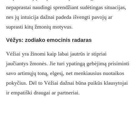
nepaprastai naudingi sprendžiant sudėtingas situacijas,
nes jų intuicija dažnai padeda išvengti pavojų ar
suprasti kitų žmonių motyvus.
Vėžys: zodiako emocinis radaras
Vėžiai yra žinomi kaip labai jautrūs ir stipriai
jaučiantys žmonės. Jie turi ypatingą gebėjimą prisiminti
savo artimųjų toną, elgesį, net menkiausius nuotaikos
pokyčius. Dėl to Vėžiai dažnai būna puikūs klausytojai
ir empatiški draugai ar partneriai.