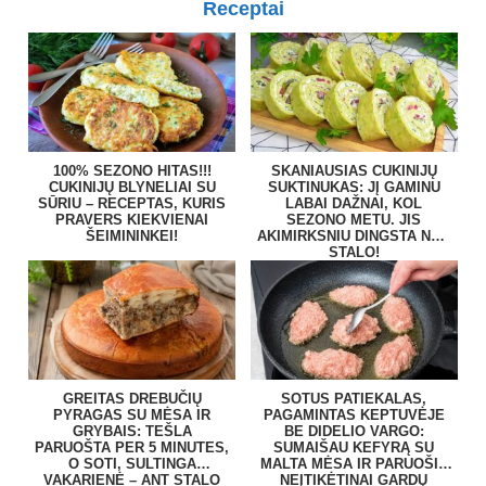
Receptai
100% SEZONO HITAS!!!
SKANIAUSIAS CUKINIJŲ
CUKINIJŲ BLYNELIAI SU
SUKTINUKAS: JĮ GAMINU
SŪRIU – RECEPTAS, KURIS
LABAI DAŽNAI, KOL
PRAVERS KIEKVIENAI
SEZONO METU. JIS
ŠEIMININKEI!
AKIMIRKSNIU DINGSTA NUO
STALO!
GREITAS DREBUČIŲ
SOTUS PATIEKALAS,
PYRAGAS SU MĖSA IR
PAGAMINTAS KEPTUVĖJE
GRYBAIS: TEŠLA
BE DIDELIO VARGO:
PARUOŠTA PER 5 MINUTES,
SUMAIŠAU KEFYRĄ SU
O SOTI, SULTINGA
MALTA MĖSA IR PARUOŠIU
VAKARIENĖ – ANT STALO
NEĮTIKĖTINAI GARDŲ