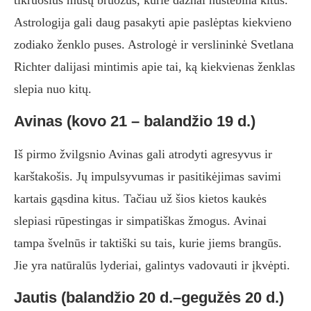
tikruosius mūsų bruožus, kurie dažnai nustebina kitus.
Astrologija gali daug pasakyti apie paslėptas kiekvieno
zodiako ženklo puses. Astrologė ir verslininkė Svetlana
Richter dalijasi mintimis apie tai, ką kiekvienas ženklas
slepia nuo kitų.
Avinas (kovo 21 – balandžio 19 d.)
Iš pirmo žvilgsnio Avinas gali atrodyti agresyvus ir
karštakošis. Jų impulsyvumas ir pasitikėjimas savimi
kartais gąsdina kitus. Tačiau už šios kietos kaukės
slepiasi rūpestingas ir simpatiškas žmogus. Avinai
tampa švelnūs ir taktiški su tais, kurie jiems brangūs.
Jie yra natūralūs lyderiai, galintys vadovauti ir įkvėpti.
Jautis (balandžio 20 d.–gegužės 20 d.)