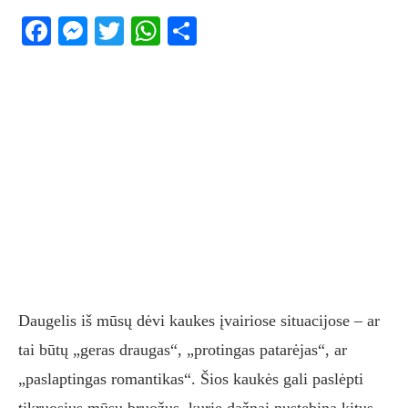
Facebook
Messenger
Twitter
WhatsApp
Share
Daugelis iš mūsų dėvi kaukes įvairiose situacijose – ar
tai būtų „geras draugas“, „protingas patarėjas“, ar
„paslaptingas romantikas“. Šios kaukės gali paslėpti