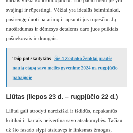
kartais virsta kontroliuojančiu. Tuo pačiu metu jie yra
svajingi ir rūpestingi. Vėžiai yra idealūs šeimininkai,
pasirengę duoti patarimų ir apsupti jus rūpesčiu. Jų
nuoširdumas ir dėmesys detalėms daro juos puikiais
pašnekovais ir draugais.
Taip pat skaitykite:
Šie 4 Zodiako ženklai pradės
naują etapą savo meilės gyvenime 2024 m. rugpjūčio
pabaigoje
Liūtas (liepos 23 d. – rugpjūčio 22 d.)
Liūtai gali atrodyti narciziški ir išdidūs, nepakantūs
kritikai ir kartais neįvertina savo atsakomybės. Tačiau
už šio fasado slypi atsidavęs ir linksmas žmogus,