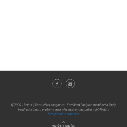
@2026 - befa.lt | Visos teisės saugomos. Norėdami kopijuoti turinį arba kitaip
bendradarbiauti, prašome susisiekti elektroniniu paštu info@befa.lt
Straipsniai ir idomybes
GRĮŽTI Į VIRŠŲ