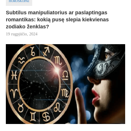
HOROSKOPAI
Subtilus manipuliatorius ar paslaptingas
romantikas: kokią pusę slepia kiekvienas
zodiako ženklas?
19 rugpjūčio, 2024