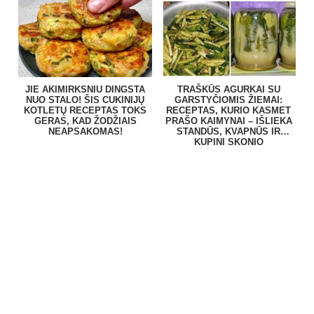
BE VARGO
PATIEKALĄ
JIE AKIMIRKSNIU DINGSTA
TRAŠKŪS AGURKAI SU
NUO STALO! ŠIS CUKINIJŲ
GARSTYČIOMIS ŽIEMAI:
KOTLETŲ RECEPTAS TOKS
RECEPTAS, KURIO KASMET
GERAS, KAD ŽODŽIAIS
PRAŠO KAIMYNAI – IŠLIEKA
NEAPSAKOMAS!
STANDŪS, KVAPNŪS IR
KUPINI SKONIO