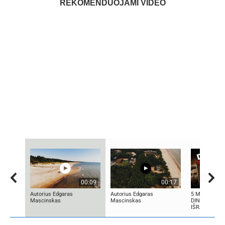
REKOMENDUOJAMI VIDEO
00:09
00:17
Autorius Edgaras
Autorius Edgaras
5 MOKSLININ
Mascinskas
Mascinskas
DINGO BE ŽI
IŠRADIMŲ:...