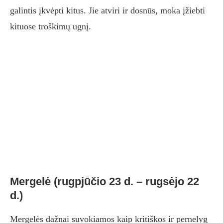
galintis įkvėpti kitus. Jie atviri ir dosnūs, moka įžiebti
kituose troškimų ugnį.
Mergelė (rugpjūčio 23 d. – rugsėjo 22
d.)
Mergelės dažnai suvokiamos kaip kritiškos ir pernelyg