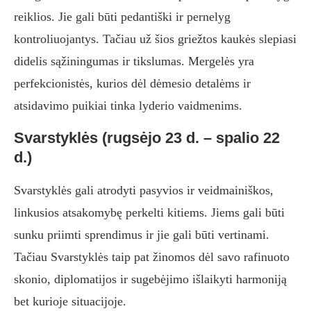
reiklios. Jie gali būti pedantiški ir pernelyg
kontroliuojantys. Tačiau už šios griežtos kaukės slepiasi
didelis sąžiningumas ir tikslumas. Mergelės yra
perfekcionistės, kurios dėl dėmesio detalėms ir
atsidavimo puikiai tinka lyderio vaidmenims.
Svarstyklės (rugsėjo 23 d. – spalio 22
d.)
Svarstyklės gali atrodyti pasyvios ir veidmainiškos,
linkusios atsakomybę perkelti kitiems. Jiems gali būti
sunku priimti sprendimus ir jie gali būti vertinami.
Tačiau Svarstyklės taip pat žinomos dėl savo rafinuoto
skonio, diplomatijos ir sugebėjimo išlaikyti harmoniją
bet kurioje situacijoje.