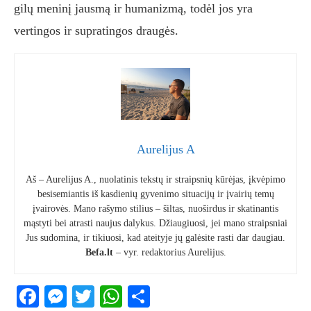
gilų meninį jausmą ir humanizmą, todėl jos yra
vertingos ir supratingos draugės.
Aurelijus A
Aš – Aurelijus A., nuolatinis tekstų ir straipsnių kūrėjas, įkvėpimo
besisemiantis iš kasdienių gyvenimo situacijų ir įvairių temų
įvairovės. Mano rašymo stilius – šiltas, nuoširdus ir skatinantis
mąstyti bei atrasti naujus dalykus. Džiaugiuosi, jei mano straipsniai
Jus sudomina, ir tikiuosi, kad ateityje jų galėsite rasti dar daugiau.
Befa.lt
– vyr. redaktorius Aurelijus.
Facebook
Messenger
Twitter
WhatsApp
Share