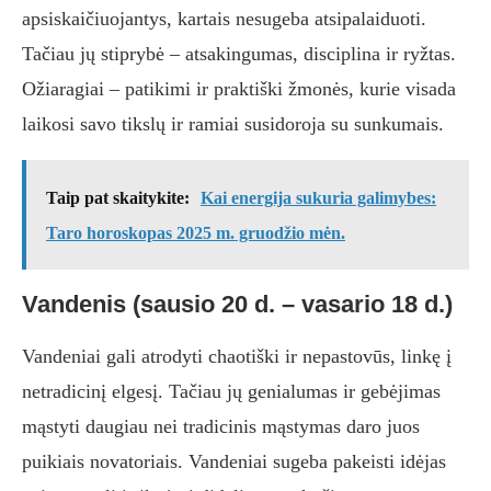
apsiskaičiuojantys, kartais nesugeba atsipalaiduoti.
Tačiau jų stiprybė – atsakingumas, disciplina ir ryžtas.
Ožiaragiai – patikimi ir praktiški žmonės, kurie visada
laikosi savo tikslų ir ramiai susidoroja su sunkumais.
Taip pat skaitykite:
Kai energija sukuria galimybes:
Taro horoskopas 2025 m. gruodžio mėn.
Vandenis (sausio 20 d. – vasario 18 d.)
Vandeniai gali atrodyti chaotiški ir nepastovūs, linkę į
netradicinį elgesį. Tačiau jų genialumas ir gebėjimas
mąstyti daugiau nei tradicinis mąstymas daro juos
puikiais novatoriais. Vandeniai sugeba pakeisti idėjas