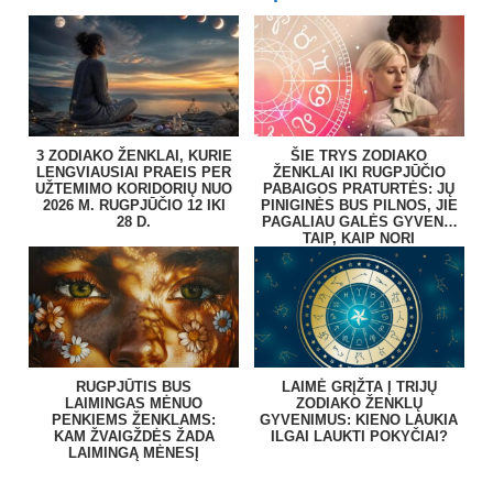
3 ZODIAKO ŽENKLAI, KURIE
ŠIE TRYS ZODIAKO
LENGVIAUSIAI PRAEIS PER
ŽENKLAI IKI RUGPJŪČIO
UŽTEMIMO KORIDORIŲ NUO
PABAIGOS PRATURTĖS: JŲ
2026 M. RUGPJŪČIO 12 IKI
PINIGINĖS BUS PILNOS, JIE
28 D.
PAGALIAU GALĖS GYVENTI
TAIP, KAIP NORI
RUGPJŪTIS BUS
LAIMĖ GRĮŽTA Į TRIJŲ
LAIMINGAS MĖNUO
ZODIAKO ŽENKLŲ
PENKIEMS ŽENKLAMS:
GYVENIMUS: KIENO LAUKIA
KAM ŽVAIGŽDĖS ŽADA
ILGAI LAUKTI POKYČIAI?
LAIMINGĄ MĖNESĮ