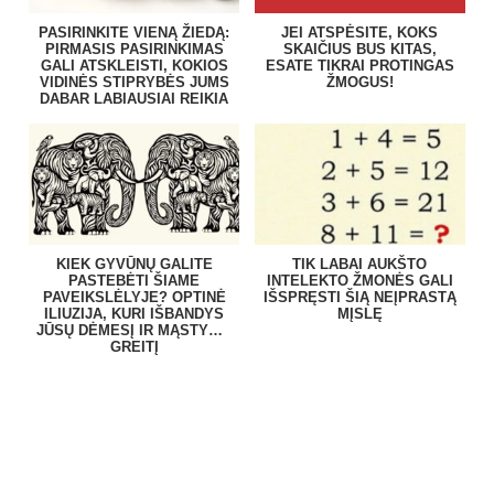
PASIRINKITE VIENĄ ŽIEDĄ:
JEI ATSPĖSITE, KOKS
PIRMASIS PASIRINKIMAS
SKAIČIUS BUS KITAS,
GALI ATSKLEISTI, KOKIOS
ESATE TIKRAI PROTINGAS
VIDINĖS STIPRYBĖS JUMS
ŽMOGUS!
DABAR LABIAUSIAI REIKIA
KIEK GYVŪNŲ GALITE
TIK LABAI AUKŠTO
PASTEBĖTI ŠIAME
INTELEKTO ŽMONĖS GALI
PAVEIKSLĖLYJE? OPTINĖ
IŠSPRĘSTI ŠIĄ NEĮPRASTĄ
ILIUZIJA, KURI IŠBANDYS
MĮSLĘ
JŪSŲ DĖMESĮ IR MĄSTYMO
GREITĮ