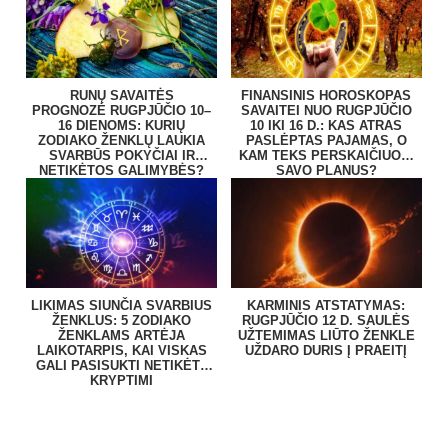
RUNŲ SAVAITĖS
FINANSINIS HOROSKOPAS
PROGNOZĖ RUGPJŪČIO 10–
SAVAITEI NUO RUGPJŪČIO
16 DIENOMS: KURIŲ
10 IKI 16 D.: KAS ATRAS
ZODIAKO ŽENKLŲ LAUKIA
PASLĖPTAS PAJAMAS, O
SVARBŪS POKYČIAI IR
KAM TEKS PERSKAIČIUOTI
NETIKĖTOS GALIMYBĖS?
SAVO PLANUS?
LIKIMAS SIUNČIA SVARBIUS
KARMINIS ATSTATYMAS:
ŽENKLUS: 5 ZODIAKO
RUGPJŪČIO 12 D. SAULĖS
ŽENKLAMS ARTĖJA
UŽTEMIMAS LIŪTO ŽENKLE
LAIKOTARPIS, KAI VISKAS
UŽDARO DURIS Į PRAEITĮ
GALI PASISUKTI NETIKĖTA
KRYPTIMI