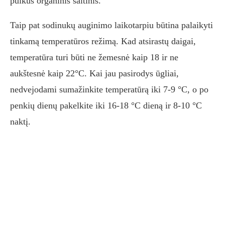
puikus organinis šaltinis.
Taip pat sodinukų auginimo laikotarpiu būtina palaikyti
tinkamą temperatūros režimą. Kad atsirastų daigai,
temperatūra turi būti ne žemesnė kaip 18 ir ne
aukštesnė kaip 22°C. Kai jau pasirodys ūgliai,
nedvejodami sumažinkite temperatūrą iki 7-9 °C, o po
penkių dienų pakelkite iki 16-18 °C dieną ir 8-10 °C
naktį.