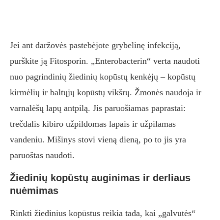
Jei ant daržovės pastebėjote grybelinę infekciją,
purškite ją Fitosporin. „Enterobacterin“ verta naudoti
nuo pagrindinių žiedinių kopūstų kenkėjų – kopūstų
kirmėlių ir baltųjų kopūstų vikšrų. Žmonės naudoja ir
varnalėšų lapų antpilą. Jis paruošiamas paprastai:
trečdalis kibiro užpildomas lapais ir užpilamas
vandeniu. Mišinys stovi vieną dieną, po to jis yra
paruoštas naudoti.
Žiedinių kopūstų auginimas ir derliaus
nuėmimas
Rinkti žiedinius kopūstus reikia tada, kai „galvutės“