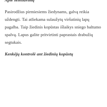
Apie šešėliavimą
Pasirodžius pirmiesiems žiedynams, galvą reikia
uždengti. Tai atliekama sulaužytų viršutinių lapų
pagalba. Taip žiedinis kopūstas išlaikys sniego baltumo
spalvą. Lapus galite pritvirtinti paprastais drabužių
segtukais.
Kenkėjų kontrolė ant žiedinių kopūstų