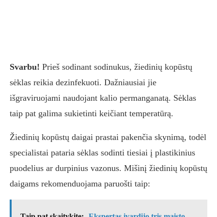
Svarbu!
Prieš sodinant sodinukus, žiedinių kopūstų
sėklas reikia dezinfekuoti. Dažniausiai jie
išgraviruojami naudojant kalio permanganatą. Sėklas
taip pat galima sukietinti keičiant temperatūrą.
Žiedinių kopūstų daigai prastai pakenčia skynimą, todėl
specialistai pataria sėklas sodinti tiesiai į plastikinius
puodelius ar durpinius vazonus. Mišinį žiedinių kopūstų
daigams rekomenduojama paruošti taip:
Taip pat skaitykite:
Ekspertas įvardijo tris maisto