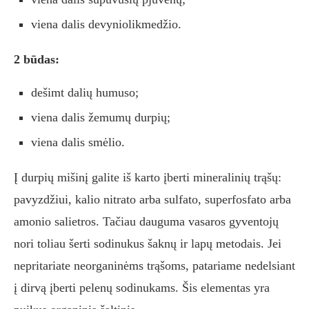
viena dalis devyniolikmedžio.
2 būdas:
dešimt dalių humuso;
viena dalis žemumų durpių;
viena dalis smėlio.
Į durpių mišinį galite iš karto įberti mineralinių trąšų:
pavyzdžiui, kalio nitrato arba sulfato, superfosfato arba
amonio salietros. Tačiau dauguma vasaros gyventojų
nori toliau šerti sodinukus šaknų ir lapų metodais. Jei
nepritariate neorganinėms trąšoms, patariame nedelsiant
į dirvą įberti pelenų sodinukams. Šis elementas yra