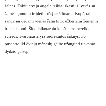
šalnas. Tokiu atveju augalą reikia iškasti iš lysvės su
žemės gumuliu ir įdėti į rūsį ar šiltnamį. Kopūstai
sandariai dedami vienas šalia kito, užberiami žemėmis
ir palaistomi. Šiuo laikotarpiu kopūstams nereikia
šviesos, svarbiausia yra sudrėkintos šaknys. Po
pusantro iki dviejų mėnesių galite užauginti tinkamo
dydžio galvą.