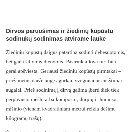
Dirvos paruošimas ir žiedinių kopūstų
sodinukų sodinimas atvirame lauke
Žiedinių kopūstų daigus patartina sodinti debesuotomis,
bet gana šiltomis dienomis. Pasirinkta lova turi būti
gerai apšviesta. Geriausi žiedinių kopūstų pirmtakai –
prieš metus darže augę agurkai, svogūnai ar ankštiniai
augalai. Prieš sodinimą į dirvą galima įberti šiek tiek
perpuvusio mėšlo arba komposto, durpių ir humuso
mišinio (vienam kvadratiniam metrui reikia dešimt
kilogramų trąšų).