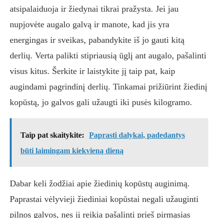
atsipalaiduoja ir žiedynai tikrai pražysta. Jei jau
nupjovėte augalo galvą ir manote, kad jis yra
energingas ir sveikas, pabandykite iš jo gauti kitą
derlių. Verta palikti stipriausią ūglį ant augalo, pašalinti
visus kitus. Šerkite ir laistykite jį taip pat, kaip
augindami pagrindinį derlių. Tinkamai prižiūrint žiedinį
kopūstą, jo galvos gali užaugti iki pusės kilogramo.
Taip pat skaitykite:
Paprasti dalykai, padedantys
būti laimingam kiekvieną dieną
Dabar keli žodžiai apie žiedinių kopūstų auginimą.
Paprastai vėlyvieji žiediniai kopūstai negali užauginti
pilnos galvos, nes jį reikia pašalinti prieš pirmąsias