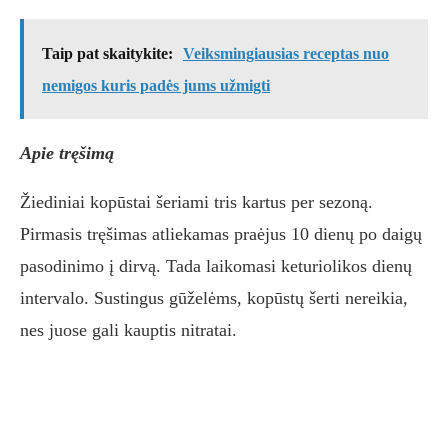
Taip pat skaitykite:
Veiksmingiausias receptas nuo
nemigos kuris padės jums užmigti
Apie tręšimą
Žiediniai kopūstai šeriami tris kartus per sezoną.
Pirmasis tręšimas atliekamas praėjus 10 dienų po daigų
pasodinimo į dirvą. Tada laikomasi keturiolikos dienų
intervalo. Sustingus gūželėms, kopūstų šerti nereikia,
nes juose gali kauptis nitratai.