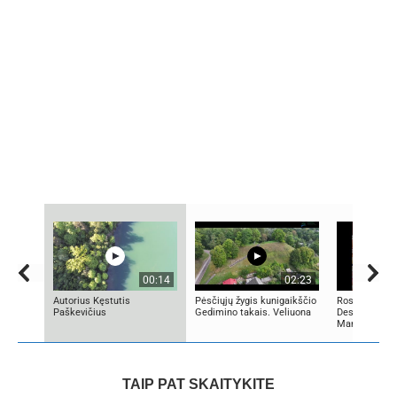
00:14
02:23
Autorius Kęstutis
Pėsčiųjų žygis kunigaikščio
Rose Shaped 
Paškevičius
Gedimino takais. Veliuona
Dessert by Co
Manuela
TAIP PAT SKAITYKITE