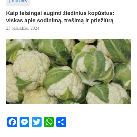
ĮDOMYBĖS
Kaip teisingai auginti žiedinius kopūstus:
viskas apie sodinimą, trešimą ir priežiūrą
23 balandžio, 2024
Facebook
Messenger
Twitter
WhatsApp
Share