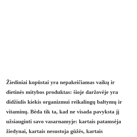
Žiediniai kopūstai yra nepakeičiamas vaikų ir
dietinės mitybos produktas: šioje daržovėje yra
didžiulis kiekis organizmui reikalingų baltymų ir
vitaminų. Bėda tik ta, kad ne visada pavyksta jį
užsiauginti savo vasarnamyje: kartais patamsėja
žiedynai, kartais nesustoja gūžės, kartais