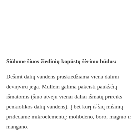
Siūlome šiuos žiedinių kopūstų šėrimo būdus:
Dešimt dalių vandens praskiedžiama viena dalimi
deviņvīru jėga. Mullein galima pakeisti paukščių
išmatomis (šiuo atveju vienai daliai išmatų prireiks
penkiolikos dalių vandens). Į bet kurį iš šių mišinių
pridedame mikroelementų: molibdeno, boro, magnio ir
mangano.