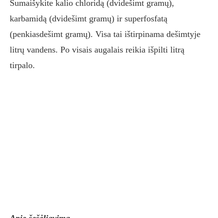
Sumaišykite kalio chloridą (dvidešimt gramų),
karbamidą (dvidešimt gramų) ir superfosfatą
(penkiasdešimt gramų). Visa tai ištirpinama dešimtyje
litrų vandens. Po visais augalais reikia išpilti litrą
tirpalo.