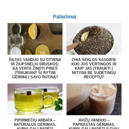
Patarimai
ŠILTAS VANDUO SU CITRINA
CHIA SĖKLOS KASDIEN:
IR ŽIUPSNELIU DRUSKOS:
KUO JOS VERTINGOS IR
KĄ VERTA ŽINOTI PRIEŠ
KAIP JAS ĮTRAUKTI Į
ĮTRAUKIANT ŠĮ RYTINĮ
MITYBĄ BE SUDĖTINGŲ
GĖRIMĄ Į SAVO RUTINĄ?
RECEPTŲ?
PIPIRMĖČIŲ ARBATA –
AVIŽŲ VANDUO –
NATŪRALUS GĖRIMAS,
PAPRASTAS GĖRIMAS,
KURIS GALI PADĖTI
KURIS GALI PADĖTI ILGIAU