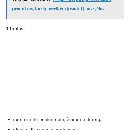
produktus, kurių nereikėtų įtraukti į pusryčius
1 būdas:
nuo trijų iki penkių dalių žemumų durpių;
viena dalis supuvusių pjuvenų;