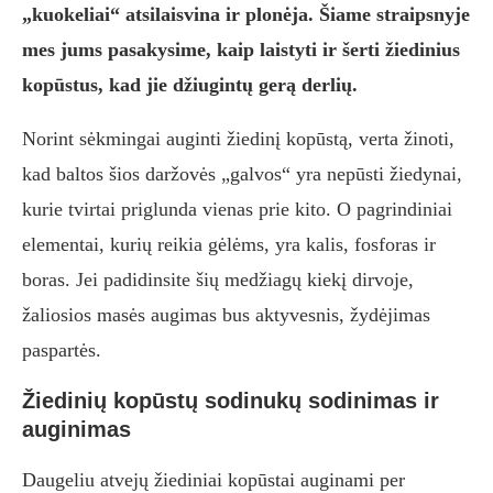
„kuokeliai“ atsilaisvina ir plonėja. Šiame straipsnyje
mes jums pasakysime, kaip laistyti ir šerti žiedinius
kopūstus, kad jie džiugintų gerą derlių.
Norint sėkmingai auginti žiedinį kopūstą, verta žinoti,
kad baltos šios daržovės „galvos“ yra nepūsti žiedynai,
kurie tvirtai priglunda vienas prie kito. O pagrindiniai
elementai, kurių reikia gėlėms, yra kalis, fosforas ir
boras. Jei padidinsite šių medžiagų kiekį dirvoje,
žaliosios masės augimas bus aktyvesnis, žydėjimas
paspartės.
Žiedinių kopūstų sodinukų sodinimas ir
auginimas
Daugeliu atvejų žiediniai kopūstai auginami per