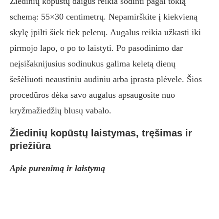
Žiedinių kopūstų daigus reikia sodinti pagal tokią
schemą: 55×30 centimetrų. Nepamirškite į kiekvieną
skylę įpilti šiek tiek pelenų. Augalus reikia užkasti iki
pirmojo lapo, o po to laistyti. Po pasodinimo dar
neįsišaknijusius sodinukus galima keletą dienų
šešėliuoti neaustiniu audiniu arba įprasta plėvele. Šios
procedūros dėka savo augalus apsaugosite nuo
kryžmažiedžių blusų vabalo.
Žiedinių kopūstų laistymas, tręšimas ir
priežiūra
Apie purenimą ir laistymą