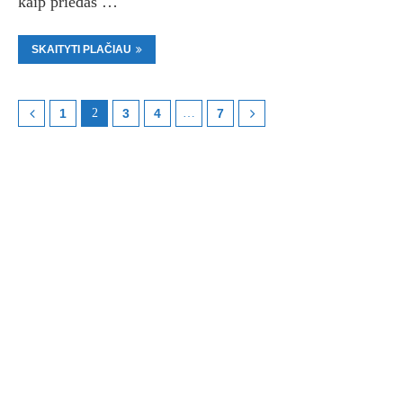
kaip priedas …
SKAITYTI PLAČIAU
1
2
3
4
…
7