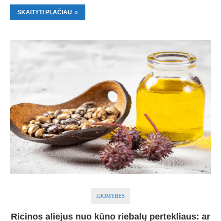
SKAITYTI PLAČIAU
ĮDOMYBĖS
Ricinos aliejus nuo kūno riebalų pertekliaus: ar