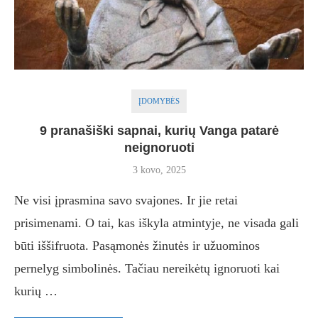
ĮDOMYBĖS
9 pranašiški sapnai, kurių Vanga patarė
neignoruoti
3 kovo, 2025
Ne visi įprasmina savo svajones. Ir jie retai
prisimenami. O tai, kas iškyla atmintyje, ne visada gali
būti iššifruota. Pasąmonės žinutės ir užuominos
pernelyg simbolinės. Tačiau nereikėtų ignoruoti kai
kurių …