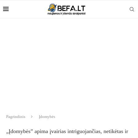
Pagrindinis
Įdomybės
„Įdomybės” apima įvairias intriguojančias, netikėtas ir