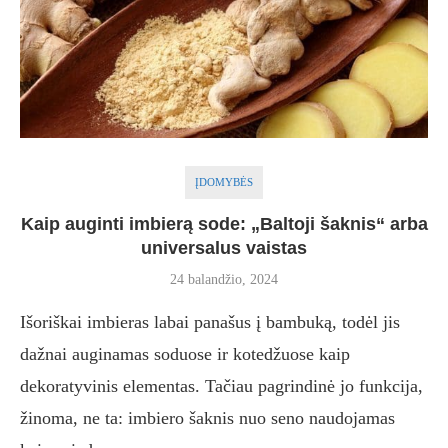
ĮDOMYBĖS
Kaip auginti imbierą sode: „Baltoji šaknis“ arba
universalus vaistas
24 balandžio, 2024
Išoriškai imbieras labai panašus į bambuką, todėl jis
dažnai auginamas soduose ir kotedžuose kaip
dekoratyvinis elementas. Tačiau pagrindinė jo funkcija,
žinoma, ne ta: imbiero šaknis nuo seno naudojamas