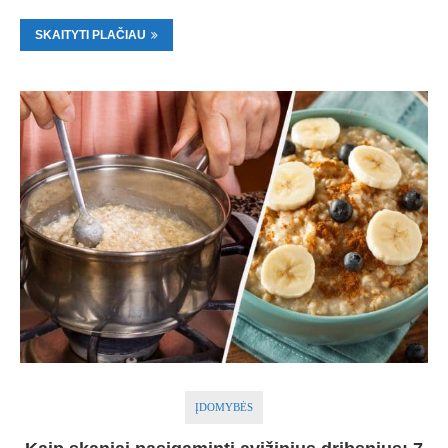
SKAITYTI PLAČIAU
ĮDOMYBĖS