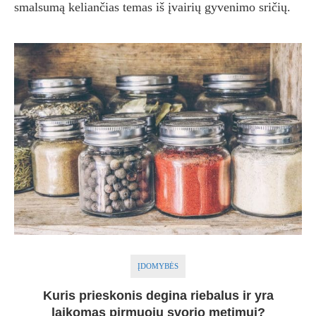
smalsumą keliančias temas iš įvairių gyvenimo sričių.
ĮDOMYBĖS
Kuris prieskonis degina riebalus ir yra
laikomas pirmuoju svorio metimui?