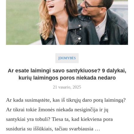
ĮDOMYBĖS
Ar esate laimingi savo santykiuose? 9 dalykai,
kurių laimingos poros niekada nedaro
21 vasario, 2025
Ar kada susimąstėte, kas iš tikrųjų daro porą laimingą?
Ar tikrai tokie žmonės niekada nesiginčija ir jų
santykiai yra tobuli? Tiesa ta, kad kiekviena pora
susiduria su iššūkiais, tačiau svarbiausia …