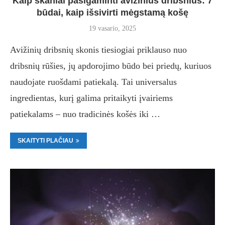
Kaip skaniai pasigaminti avižinius dribsnius: 7
būdai, kaip išsivirti mėgstamą košę
19 vasario, 2025
Avižinių dribsnių skonis tiesiogiai priklauso nuo
dribsnių rūšies, jų apdorojimo būdo bei priedų, kuriuos
naudojate ruošdami patiekalą. Tai universalus
ingredientas, kurį galima pritaikyti įvairiems
patiekalams – nuo tradicinės košės iki …
SKAITYTI PLAČIAU