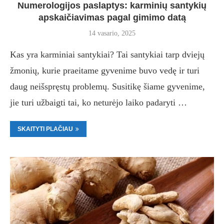
Numerologijos paslaptys: karminių santykių
apskaičiavimas pagal gimimo datą
14 vasario, 2025
Kas yra karminiai santykiai? Tai santykiai tarp dviejų
žmonių, kurie praeitame gyvenime buvo vedę ir turi
daug neišspręstų problemų. Susitikę šiame gyvenime,
jie turi užbaigti tai, ko neturėjo laiko padaryti …
SKAITYTI PLAČIAU