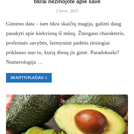
tikrai nežinojote apie save
2 kovo, 2025
Gimimo data – tam tikra skaičių magija, galinti daug
pasakyti apie kiekvieną iš mūsų. Žmogaus charakteris,
profesinės savybės, šeimyninė padėtis tiesiogiai
priklauso nuo to, kurią dieną jis gimė. Paradoksalu?
Numerologija …
SKAITYTI PLAČIAU