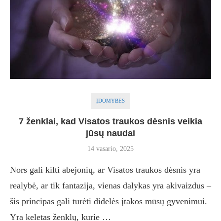
ĮDOMYBĖS
7 ženklai, kad Visatos traukos dėsnis veikia
jūsų naudai
14 vasario, 2025
Nors gali kilti abejonių, ar Visatos traukos dėsnis yra
realybė, ar tik fantazija, vienas dalykas yra akivaizdus –
šis principas gali turėti didelės įtakos mūsų gyvenimui.
Yra keletas ženklų, kurie …