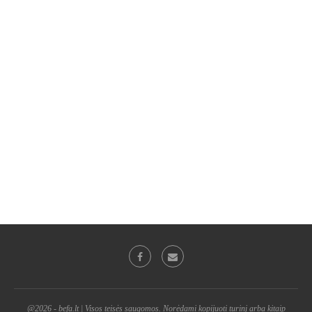
@2026 - befa.lt | Visos teisės saugomos. Norėdami kopijuoti turinį arba kitaip