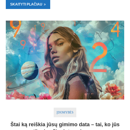
SKAITYTI PLAČIAU
ĮDOMYBĖS
Štai ką reiškia jūsų gimimo data – tai, ko jūs