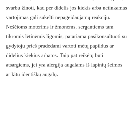
svarbu žinoti, kad per didelis jos kiekis arba netinkamas
vartojimas gali sukelti nepageidaujamų reakcijų.
Nėščioms moterims ir žmonėms, sergantiems tam
tikromis lėtinėmis ligomis, patariama pasikonsultuoti su
gydytoju prieš pradėdami vartoti mėtų papildus ar
didelius kiekius arbatos. Taip pat reikėtų būti
atsargiems, jei yra alergija augalams iš lapinių šeimos
ar kitų identiškų augalų.