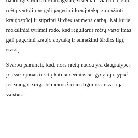
naudingi širdies ir kraujagyslių sistemai. Manoma, kad
mėtų vartojimas gali pagerinti kraujotaką, sumažinti
kraujospūdį ir stiprinti širdies raumens darbą. Kai kurie
moksliniai tyrimai rodo, kad reguliarus mėtų vartojimas
gali pagerinti kraujo apytaką ir sumažinti širdies ligų
riziką.
Svarbu paminėti, kad, nors mėtų nauda yra daugialypė,
jos vartojimas turėtų būti suderintas su gydytoju, ypač
jei žmogus serga lėtinėmis širdies ligomis ar vartoja
vaistus.