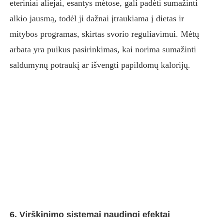
eteriniai aliejai, esantys mėtose, gali padėti sumažinti
alkio jausmą, todėl ji dažnai įtraukiama į dietas ir
mitybos programas, skirtas svorio reguliavimui. Mėtų
arbata yra puikus pasirinkimas, kai norima sumažinti
saldumynų potraukį ar išvengti papildomų kalorijų.
6. Virškinimo sistemai naudingi efektai