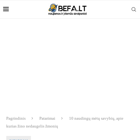
Pagrindinis
Patarimai
10 naudingų mėtų savybių, apie
kurias žino nedaugelis žmonių