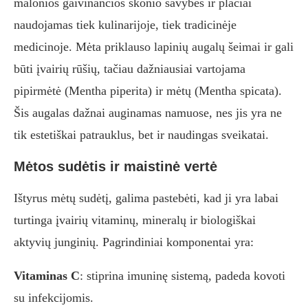
malonios gaivinančios skonio savybės ir plačiai
naudojamas tiek kulinarijoje, tiek tradicinėje
medicinoje. Mėta priklauso lapinių augalų šeimai ir gali
būti įvairių rūšių, tačiau dažniausiai vartojama
pipirmėtė (Mentha piperita) ir mėtų (Mentha spicata).
Šis augalas dažnai auginamas namuose, nes jis yra ne
tik estetiškai patrauklus, bet ir naudingas sveikatai.
Mėtos sudėtis ir maistinė vertė
Ištyrus mėtų sudėtį, galima pastebėti, kad ji yra labai
turtinga įvairių vitaminų, mineralų ir biologiškai
aktyvių junginių. Pagrindiniai komponentai yra:
Vitaminas C
: stiprina imuninę sistemą, padeda kovoti
su infekcijomis.