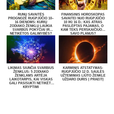
RUNŲ SAVAITĖS
FINANSINIS HOROSKOPAS
PROGNOZĖ RUGPJŪČIO 10–
SAVAITEI NUO RUGPJŪČIO
16 DIENOMS: KURIŲ
10 IKI 16 D.: KAS ATRAS
ZODIAKO ŽENKLŲ LAUKIA
PASLĖPTAS PAJAMAS, O
SVARBŪS POKYČIAI IR
KAM TEKS PERSKAIČIUOTI
NETIKĖTOS GALIMYBĖS?
SAVO PLANUS?
LIKIMAS SIUNČIA SVARBIUS
KARMINIS ATSTATYMAS:
ŽENKLUS: 5 ZODIAKO
RUGPJŪČIO 12 D. SAULĖS
ŽENKLAMS ARTĖJA
UŽTEMIMAS LIŪTO ŽENKLE
LAIKOTARPIS, KAI VISKAS
UŽDARO DURIS Į PRAEITĮ
GALI PASISUKTI NETIKĖTA
KRYPTIMI