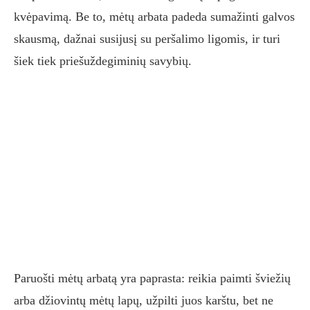
kvėpavimą. Be to, mėtų arbata padeda sumažinti galvos
skausmą, dažnai susijusį su peršalimo ligomis, ir turi
šiek tiek priešuždegiminių savybių.
Paruošti mėtų arbatą yra paprasta: reikia paimti šviežių
arba džiovintų mėtų lapų, užpilti juos karštu, bet ne