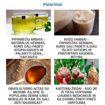
Patarimai
PIPIRMĖČIŲ ARBATA –
AVIŽŲ VANDUO –
NATŪRALUS GĖRIMAS,
PAPRASTAS GĖRIMAS,
KURIS GALI PADĖTI
KURIS GALI PADĖTI ILGIAU
ATSIPALAIDUOTI IR
IŠLIKTI SOTIEMS IR
PALAIKYTI GERĄ
PRATURTINTI KASDIENĘ
SAVIJAUTĄ
MITYBĄ
OBUOLIŲ SIDRO ACTAS SU
KAŠTONŲ ŽIEDAI – KUO JIE
MEDUMI: KĄ APIE ŠĮ
IŠ TIESŲ VERTINAMI
POPULIARŲ DERINĮ SAKO
LIAUDIES MEDICINOJE IR
MOKSLAS IR KAM JIS GALI
KĄ SVARBU ŽINOTI PRIEŠ
BŪTI NAUDINGAS?
VARTOJIMĄ