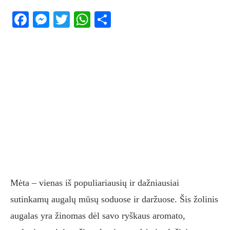
Facebook
Messenger
Twitter
WhatsApp
Share
Mėta – vienas iš populiariausių ir dažniausiai
sutinkamų augalų mūsų soduose ir daržuose. Šis žolinis
augalas yra žinomas dėl savo ryškaus aromato,