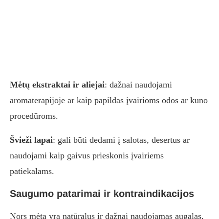
Mėtų ekstraktai ir aliejai
: dažnai naudojami
aromaterapijoje ar kaip papildas įvairioms odos ar kūno
procedūroms.
Švieži lapai
: gali būti dedami į salotas, desertus ar
naudojami kaip gaivus prieskonis įvairiems
patiekalams.
Saugumo patarimai ir kontraindikacijos
Nors mėta yra natūralus ir dažnai naudojamas augalas,