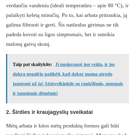
verdančiu vandeniu (ideali temperatūra – apie 80 °C), ir
palaikyti keletą minučių. Po to, kai arbata pritraukia, ją
galima filtruoti ir gerti. Šis natūralus gėrimas ne tik
padeda kovoti su ligos simptomais, bet ir suteikia
malonų gaivų skonį.
Taip pat skaitykite:
Ji nusiprausė juo veidą, ir jos
dukra negalėjo patikėti, kad dabar mama atrodo
jaunesnė už ją! Atsisveikinkite su raukšlėmis, spuogais
ir tamsiomis dėmėmis!
2. Širdies ir kraujagyslių sveikatai
Mėtų arbata ir kitos mėtų produktų formos gali būti