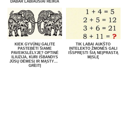
DABAR LABIAUSIAI REIKIA
KIEK GYVŪNŲ GALITE
TIK LABAI AUKŠTO
PASTEBĖTI ŠIAME
INTELEKTO ŽMONĖS GALI
PAVEIKSLĖLYJE? OPTINĖ
IŠSPRĘSTI ŠIĄ NEĮPRASTĄ
ILIUZIJA, KURI IŠBANDYS
MĮSLĘ
JŪSŲ DĖMESĮ IR MĄSTYMO
GREITĮ