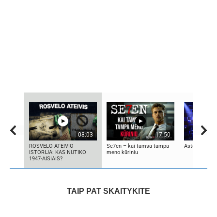
08:03
17:50
ROSVELO ATEIVIO
Se7en – kai tamsa tampa
Asta Pilypaitė
ISTORIJA: KAS NUTIKO
meno kūriniu
1947-AISIAIS?
TAIP PAT SKAITYKITE