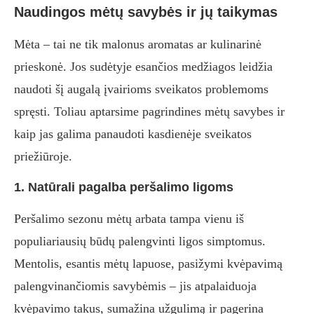
Naudingos mėtų savybės ir jų taikymas
Mėta – tai ne tik malonus aromatas ar kulinarinė
prieskonė. Jos sudėtyje esančios medžiagos leidžia
naudoti šį augalą įvairioms sveikatos problemoms
spręsti. Toliau aptarsime pagrindines mėtų savybes ir
kaip jas galima panaudoti kasdienėje sveikatos
priežiūroje.
1. Natūrali pagalba peršalimo ligoms
Peršalimo sezonu mėtų arbata tampa vienu iš
populiariausių būdų palengvinti ligos simptomus.
Mentolis, esantis mėtų lapuose, pasižymi kvėpavimą
palengvinančiomis savybėmis – jis atpalaiduoja
kvėpavimo takus, sumažina užgulimą ir pagerina