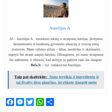
Aurelijus A
Aš – Aurelijus A., nuolatinis tekstų ir straipsnių kūrėjas, įkvėpimo
besisemiantis iš kasdienių gyvenimo situacijų ir įvairių temų
įvairovės. Mano rašymo stilius – šiltas, nuoširdus ir skatinantis
mąstyti bei atrasti naujus dalykus. Džiaugiuosi, jei mano straipsniai
Jus sudomina, ir tikiuosi, kad ateityje jų galėsite rasti dar daugiau.
Befa.lt
– vyr. redaktorius Aurelijus.
Taip pat skaitykite:
Jums tereikia 4 ingredientų ir
tai išvalys jūsų plaučius, jei rūkote daugelį metų
Facebook
Messenger
Twitter
WhatsApp
Share