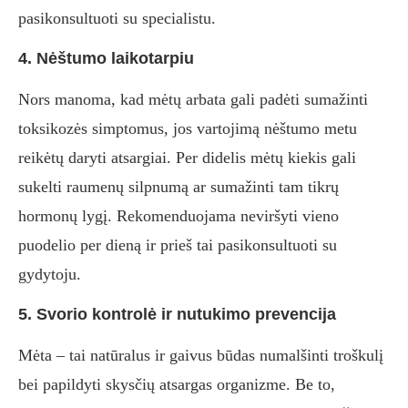
pasikonsultuoti su specialistu.
4. Nėštumo laikotarpiu
Nors manoma, kad mėtų arbata gali padėti sumažinti
toksikozės simptomus, jos vartojimą nėštumo metu
reikėtų daryti atsargiai. Per didelis mėtų kiekis gali
sukelti raumenų silpnumą ar sumažinti tam tikrų
hormonų lygį. Rekomenduojama neviršyti vieno
puodelio per dieną ir prieš tai pasikonsultuoti su
gydytoju.
5. Svorio kontrolė ir nutukimo prevencija
Mėta – tai natūralus ir gaivus būdas numalšinti troškulį
bei papildyti skysčių atsargas organizme. Be to,