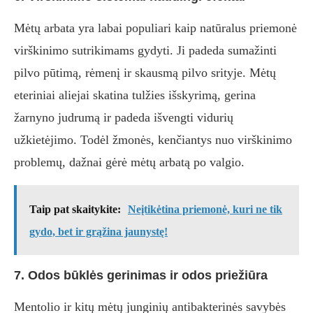
Mėtų arbata yra labai populiari kaip natūralus priemonė
virškinimo sutrikimams gydyti. Ji padeda sumažinti
pilvo pūtimą, rėmenį ir skausmą pilvo srityje. Mėtų
eteriniai aliejai skatina tulžies išskyrimą, gerina
žarnyno judrumą ir padeda išvengti vidurių
užkietėjimo. Todėl žmonės, kenčiantys nuo virškinimo
problemų, dažnai gėrė mėtų arbatą po valgio.
Taip pat skaitykite:
Neįtikėtina priemonė, kuri ne tik
gydo, bet ir grąžina jaunystę!
7. Odos būklės gerinimas ir odos priežiūra
Mentolio ir kitų mėtų junginių antibakterinės savybės