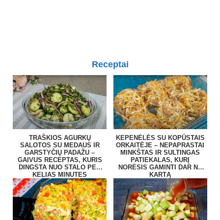
Receptai
TRAŠKIOS AGURKŲ
KEPENĖLĖS SU KOPŪSTAIS
SALOTOS SU MEDAUS IR
ORKAITĖJE – NEPAPRASTAI
GARSTYČIŲ PADAŽU –
MINKŠTAS IR SULTINGAS
GAIVUS RECEPTAS, KURIS
PATIEKALAS, KURĮ
DINGSTA NUO STALO PER
NORĖSIS GAMINTI DAR NE
KELIAS MINUTES
KARTĄ