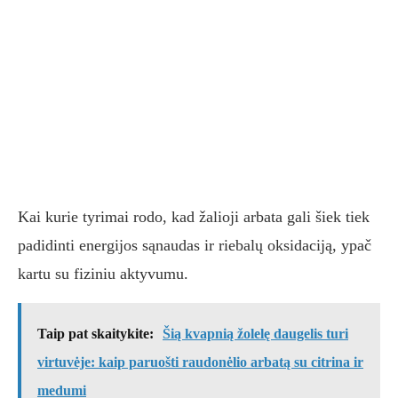
Kai kurie tyrimai rodo, kad žalioji arbata gali šiek tiek
padidinti energijos sąnaudas ir riebalų oksidaciją, ypač
kartu su fiziniu aktyvumu.
Taip pat skaitykite:
Šią kvapnią žolelę daugelis turi
virtuvėje: kaip paruošti raudonėlio arbatą su citrina ir
medumi