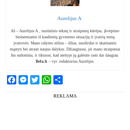
Aurelijus A
Aš – Aurelijus A., nuolatinis tekstų ir straipsnių kūrėjas, įkvėpimo
besisemiantis iš kasdienių gyvenimo situacijų ir įvairių temų
įvairovės. Mano rašymo stilius – šiltas, nuoširdus ir skatinantis
mąstyti bei atrasti naujus dalykus. Džiaugiuosi, jei mano straipsniai
Jus sudomina, ir tikiuosi, kad ateityje jų galėsite rasti dar daugiau.
Befa.lt
– vyr. redaktorius Aurelijus.
Facebook
Messenger
Twitter
WhatsApp
Share
REKLAMA