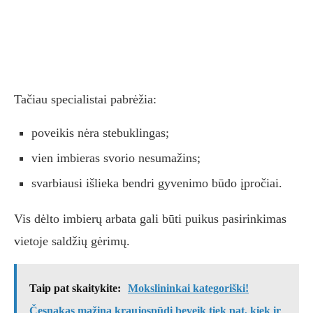
Tačiau specialistai pabrėžia:
poveikis nėra stebuklingas;
vien imbieras svorio nesumažins;
svarbiausi išlieka bendri gyvenimo būdo įpročiai.
Vis dėlto imbierų arbata gali būti puikus pasirinkimas
vietoje saldžių gėrimų.
Taip pat skaitykite:
Mokslininkai kategoriški!
Česnakas mažina kraujospūdį beveik tiek pat, kiek ir