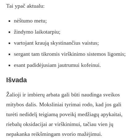
Tai ypač aktualu:
nėštumo metu;
žindymo laikotarpiu;
vartojant kraują skystinančius vaistus;
sergant tam tikromis virškinimo sistemos ligomis;
esant padidėjusiam jautrumui kofeinui.
Išvada
Žalioji ir imbierų arbata gali būti naudinga sveikos
mitybos dalis. Moksliniai tyrimai rodo, kad jos gali
turėti nedidelį teigiamą poveikį medžiagų apykaitai,
riebalų oksidacijai ar virškinimui, tačiau vien jų
nepakanka reikšmingam svorio mažėjimui.