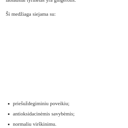
labiausiai tyrinėtas yra gingerolis.
Ši medžiaga siejama su:
priešuždegiminiu poveikiu;
antioksidacinėmis savybėmis;
normaliu virškinimu.