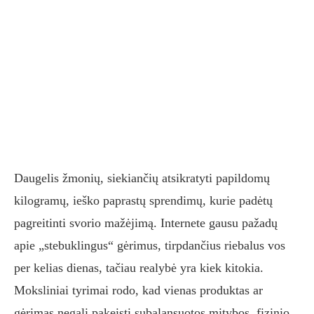
Daugelis žmonių, siekiančių atsikratyti papildomų
kilogramų, ieško paprastų sprendimų, kurie padėtų
pagreitinti svorio mažėjimą. Internete gausu pažadų
apie „stebuklingus“ gėrimus, tirpdančius riebalus vos
per kelias dienas, tačiau realybė yra kiek kitokia.
Moksliniai tyrimai rodo, kad vienas produktas ar
gėrimas negali pakeisti subalansuotos mitybos, fizinio