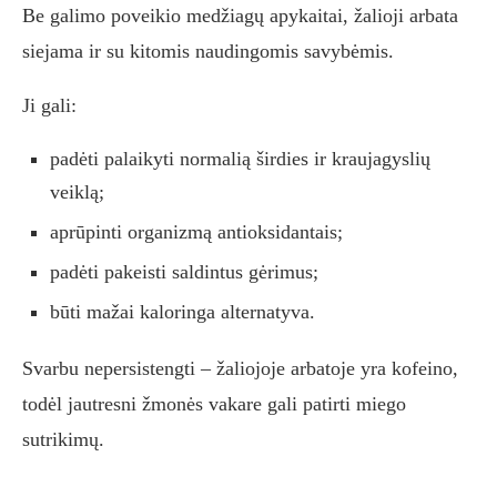
Be galimo poveikio medžiagų apykaitai, žalioji arbata
siejama ir su kitomis naudingomis savybėmis.
Ji gali:
padėti palaikyti normalią širdies ir kraujagyslių
veiklą;
aprūpinti organizmą antioksidantais;
padėti pakeisti saldintus gėrimus;
būti mažai kaloringa alternatyva.
Svarbu nepersistengti – žaliojoje arbatoje yra kofeino,
todėl jautresni žmonės vakare gali patirti miego
sutrikimų.