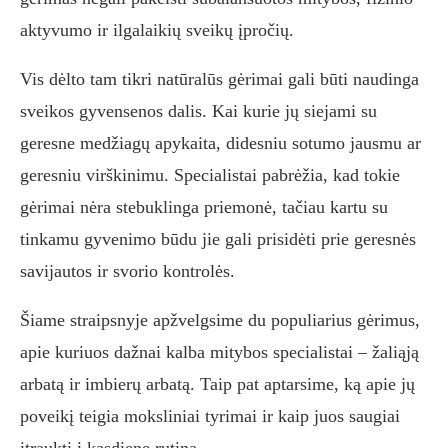
aktyvumo ir ilgalaikių sveikų įpročių.
Vis dėlto tam tikri natūralūs gėrimai gali būti naudinga
sveikos gyvensenos dalis. Kai kurie jų siejami su
geresne medžiagų apykaita, didesniu sotumo jausmu ar
geresniu virškinimu. Specialistai pabrėžia, kad tokie
gėrimai nėra stebuklinga priemonė, tačiau kartu su
tinkamu gyvenimo būdu jie gali prisidėti prie geresnės
savijautos ir svorio kontrolės.
Šiame straipsnyje apžvelgsime du populiarius gėrimus,
apie kuriuos dažnai kalba mitybos specialistai – žaliąją
arbatą ir imbierų arbatą. Taip pat aptarsime, ką apie jų
poveikį teigia moksliniai tyrimai ir kaip juos saugiai