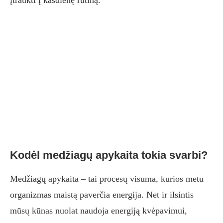
įtraukti į kasdienę rutiną.
Kodėl medžiagų apykaita tokia svarbi?
Medžiagų apykaita – tai procesų visuma, kurios metu
organizmas maistą paverčia energija. Net ir ilsintis
mūsų kūnas nuolat naudoja energiją kvėpavimui,