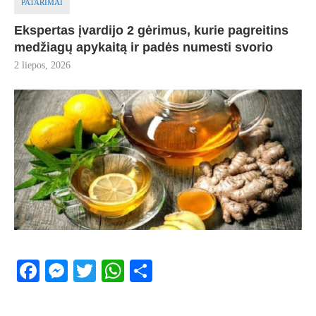
PATARIMAI
Ekspertas įvardijo 2 gėrimus, kurie pagreitins
medžiagų apykaitą ir padės numesti svorio
2 liepos, 2026
Facebook
Messenger
Twitter
WhatsApp
Share