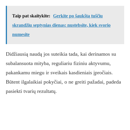
Taip pat skaitykite:
Gerkite po šaukštą tuščiu
skrandžiu septynias dienas: nustebsite, kiek svorio
numesite
Didžiausią naudą jos suteikia tada, kai derinamos su
subalansuota mityba, reguliariu fiziniu aktyvumu,
pakankamu miegu ir sveikais kasdieniais įpročiais.
Būtent ilgalaikiai pokyčiai, o ne greiti pažadai, padeda
pasiekti tvarių rezultatų.