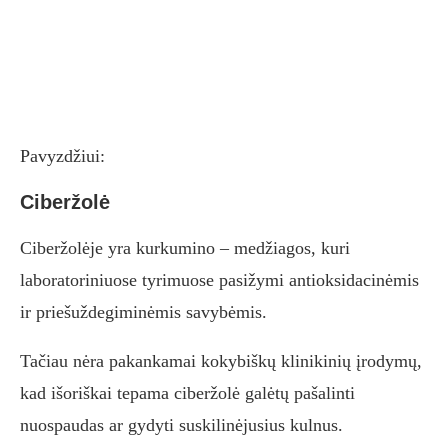
Pavyzdžiui:
Ciberžolė
Ciberžolėje yra kurkumino – medžiagos, kuri
laboratoriniuose tyrimuose pasižymi antioksidacinėmis
ir priešuždegiminėmis savybėmis.
Tačiau nėra pakankamai kokybiškų klinikinių įrodymų,
kad išoriškai tepama ciberžolė galėtų pašalinti
nuospaudas ar gydyti suskilinėjusius kulnus.