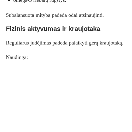
omega-3 riebalų rūgštys.
Subalansuota mityba padeda odai atsinaujinti.
Fizinis aktyvumas ir kraujotaka
Reguliarus judėjimas padeda palaikyti gerą kraujotaką.
Naudinga: