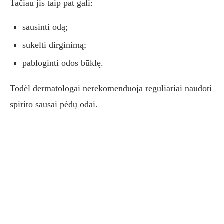
Tačiau jis taip pat gali:
sausinti odą;
sukelti dirginimą;
pabloginti odos būklę.
Todėl dermatologai nerekomenduoja reguliariai naudoti
spirito sausai pėdų odai.