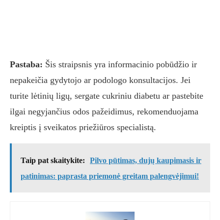
Pastaba:
Šis straipsnis yra informacinio pobūdžio ir
nepakeičia gydytojo ar podologo konsultacijos. Jei
turite lėtinių ligų, sergate cukriniu diabetu ar pastebite
ilgai negyjančius odos pažeidimus, rekomenduojama
kreiptis į sveikatos priežiūros specialistą.
Taip pat skaitykite:
Pilvo pūtimas, dujų kaupimasis ir
patinimas: paprasta priemonė greitam palengvėjimui!