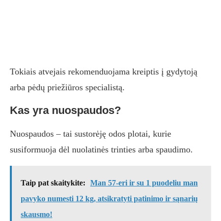
Tokiais atvejais rekomenduojama kreiptis į gydytoją
arba pėdų priežiūros specialistą.
Kas yra nuospaudos?
Nuospaudos – tai sustorėję odos plotai, kurie
susiformuoja dėl nuolatinės trinties arba spaudimo.
Taip pat skaitykite:
Man 57-eri ir su 1 puodeliu man
pavyko numesti 12 kg, atsikratyti patinimo ir sąnarių
skausmo!