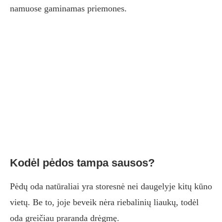
namuose gaminamas priemones.
Kodėl pėdos tampa sausos?
Pėdų oda natūraliai yra storesnė nei daugelyje kitų kūno
vietų. Be to, joje beveik nėra riebalinių liaukų, todėl
oda greičiau praranda drėgmę.