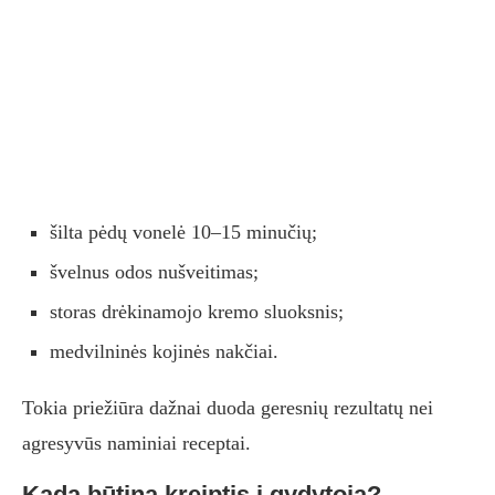
šilta pėdų vonelė 10–15 minučių;
švelnus odos nušveitimas;
storas drėkinamojo kremo sluoksnis;
medvilninės kojinės nakčiai.
Tokia priežiūra dažnai duoda geresnių rezultatų nei
agresyvūs naminiai receptai.
Kada būtina kreiptis į gydytoją?