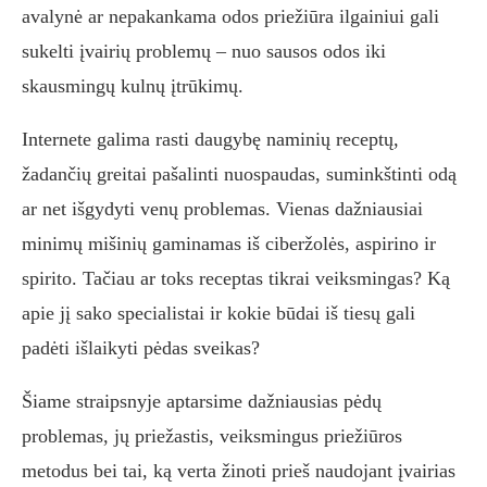
avalynė ar nepakankama odos priežiūra ilgainiui gali
sukelti įvairių problemų – nuo sausos odos iki
skausmingų kulnų įtrūkimų.
Internete galima rasti daugybę naminių receptų,
žadančių greitai pašalinti nuospaudas, suminkštinti odą
ar net išgydyti venų problemas. Vienas dažniausiai
minimų mišinių gaminamas iš ciberžolės, aspirino ir
spirito. Tačiau ar toks receptas tikrai veiksmingas? Ką
apie jį sako specialistai ir kokie būdai iš tiesų gali
padėti išlaikyti pėdas sveikas?
Šiame straipsnyje aptarsime dažniausias pėdų
problemas, jų priežastis, veiksmingus priežiūros
metodus bei tai, ką verta žinoti prieš naudojant įvairias