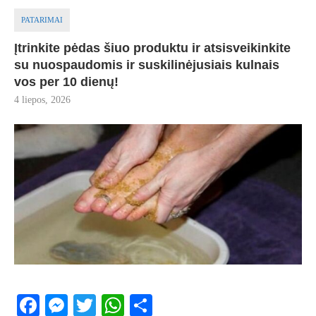
PATARIMAI
Įtrinkite pėdas šiuo produktu ir atsisveikinkite
su nuospaudomis ir suskilinėjusiais kulnais
vos per 10 dienų!
4 liepos, 2026
Facebook
Messenger
Twitter
WhatsApp
Share