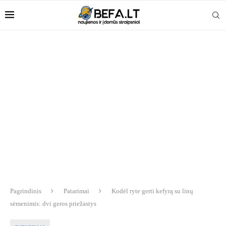
Pagrindinis
Patarimai
Kodėl ryte gerti kefyrą su linų
sėmenimis: dvi geros priežastys