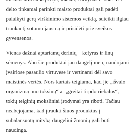
dėlto tinkamai parinkti maisto produktai gali padėti
palaikyti gerą virškinimo sistemos veiklą, suteikti ilgiau
trunkantį sotumo jausmą ir prisidėti prie sveikos
gyvensenos.
Vienas dažnai aptariamų derinių – kefyras ir linų
sėmenys. Abu šie produktai jau daugelį metų naudojami
įvairiose pasaulio virtuvėse ir vertinami dėl savo
maistinės vertės. Nors kartais teigiama, kad jie „išvalo
organizmą nuo toksinų“ ar „greitai tirpdo riebalus“,
tokių teiginių moksliniai įrodymai yra riboti. Tačiau
neabejojama, kad įtraukti šiuos produktus į
subalansuotą mitybą daugeliui žmonių gali būti
naudinga.