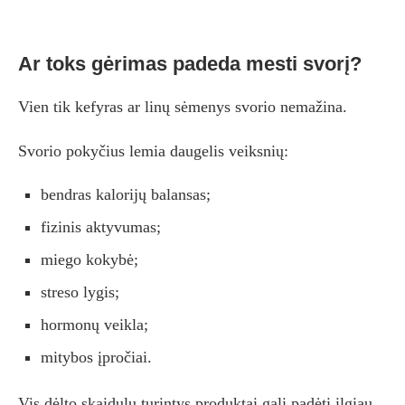
Ar toks gėrimas padeda mesti svorį?
Vien tik kefyras ar linų sėmenys svorio nemažina.
Svorio pokyčius lemia daugelis veiksnių:
bendras kalorijų balansas;
fizinis aktyvumas;
miego kokybė;
streso lygis;
hormonų veikla;
mitybos įpročiai.
Vis dėlto skaidulų turintys produktai gali padėti ilgiau