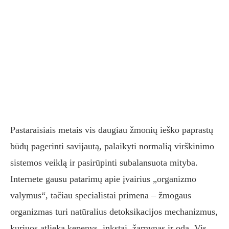
Pastaraisiais metais vis daugiau žmonių ieško paprastų
būdų pagerinti savijautą, palaikyti normalią virškinimo
sistemos veiklą ir pasirūpinti subalansuota mityba.
Internete gausu patarimų apie įvairius „organizmo
valymus“, tačiau specialistai primena – žmogaus
organizmas turi natūralius detoksikacijos mechanizmus,
kuriuos atlieka kepenys, inkstai, žarnynas ir oda. Vis