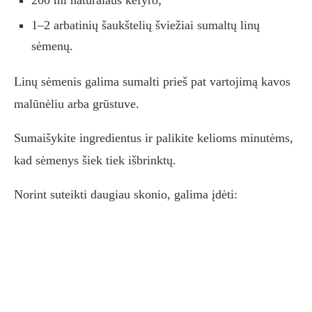
200 ml natūralaus kefyro;
1–2 arbatinių šaukštelių šviežiai sumaltų linų
sėmenų.
Linų sėmenis galima sumalti prieš pat vartojimą kavos
malūnėliu arba grūstuve.
Sumaišykite ingredientus ir palikite kelioms minutėms,
kad sėmenys šiek tiek išbrinktų.
Norint suteikti daugiau skonio, galima įdėti: