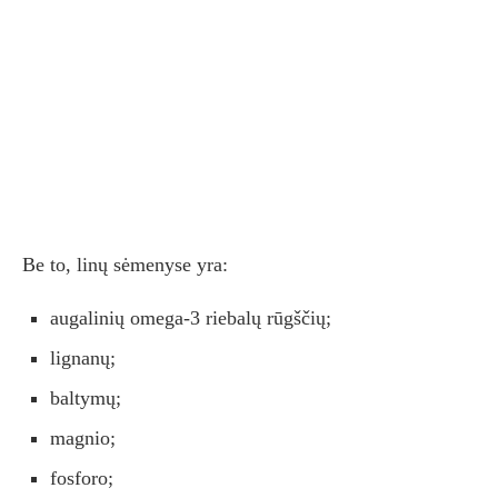
Be to, linų sėmenyse yra:
augalinių omega-3 riebalų rūgščių;
lignanų;
baltymų;
magnio;
fosforo;