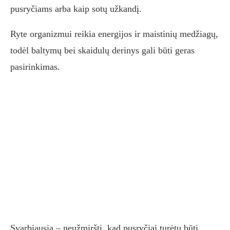
pusryčiams arba kaip sotų užkandį.
Ryte organizmui reikia energijos ir maistinių medžiagų,
todėl baltymų bei skaidulų derinys gali būti geras
pasirinkimas.
Svarbiausia – neužmiršti, kad pusryčiai turėtų būti