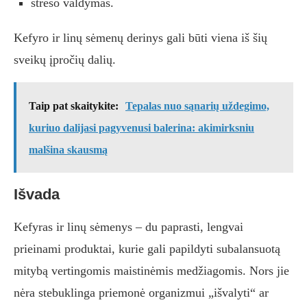
streso valdymas.
Kefyro ir linų sėmenų derinys gali būti viena iš šių
sveikų įpročių dalių.
Taip pat skaitykite:
Tepalas nuo sąnarių uždegimo,
kuriuo dalijasi pagyvenusi balerina: akimirksniu
malšina skausmą
Išvada
Kefyras ir linų sėmenys – du paprasti, lengvai
prieinami produktai, kurie gali papildyti subalansuotą
mitybą vertingomis maistinėmis medžiagomis. Nors jie
nėra stebuklinga priemonė organizmui „išvalyti“ ar