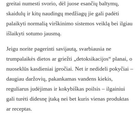
greitai numesti svorio, dėl juose esančių baltymų,
skaidulų ir kitų naudingų medžiagų jie gali padėti
palaikyti normalią virškinimo sistemos veiklą bei ilgiau
išlaikyti sotumo jausmą.
Jeigu norite pagerinti savijautą, svarbiausia ne
trumpalaikės dietos ar griežti „detoksikacijos“ planai, o
nuoseklūs kasdieniai įpročiai. Net ir nedideli pokyčiai –
daugiau daržovių, pakankamas vandens kiekis,
reguliarus judėjimas ir kokybiškas poilsis – ilgainiui
gali turėti didesnę įtaką nei bet kuris vienas produktas
ar receptas.