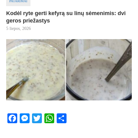
PATARIMAI
Kodėl ryte gerti kefyrą su linų sėmenimis: dvi
geros priežastys
5 liepos, 2026
Facebook
Messenger
Twitter
WhatsApp
Share