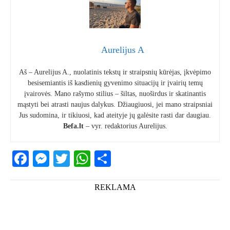
Aurelijus A
Aš – Aurelijus A., nuolatinis tekstų ir straipsnių kūrėjas, įkvėpimo
besisemiantis iš kasdienių gyvenimo situacijų ir įvairių temų
įvairovės. Mano rašymo stilius – šiltas, nuoširdus ir skatinantis
mąstyti bei atrasti naujus dalykus. Džiaugiuosi, jei mano straipsniai
Jus sudomina, ir tikiuosi, kad ateityje jų galėsite rasti dar daugiau.
Befa.lt
– vyr. redaktorius Aurelijus.
Facebook
Messenger
Twitter
WhatsApp
Share
REKLAMA