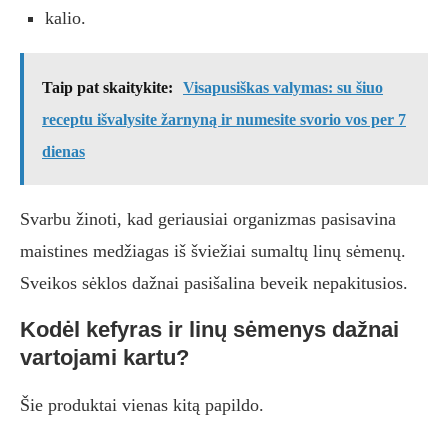
kalio.
Taip pat skaitykite:
Visapusiškas valymas: su šiuo
receptu išvalysite žarnyną ir numesite svorio vos per 7
dienas
Svarbu žinoti, kad geriausiai organizmas pasisavina
maistines medžiagas iš šviežiai sumaltų linų sėmenų.
Sveikos sėklos dažnai pasišalina beveik nepakitusios.
Kodėl kefyras ir linų sėmenys dažnai
vartojami kartu?
Šie produktai vienas kitą papildo.