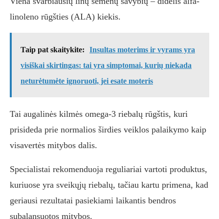
Viena svarbiausių linų sėmenų savybių – didelis alfa-
linoleno rūgšties (ALA) kiekis.
Taip pat skaitykite:
Insultas moterims ir vyrams yra
visiškai skirtingas: tai yra simptomai, kurių niekada
neturėtumėte ignoruoti, jei esate moteris
Tai augalinės kilmės omega-3 riebalų rūgštis, kuri
prisideda prie normalios širdies veiklos palaikymo kaip
visavertės mitybos dalis.
Specialistai rekomenduoja reguliariai vartoti produktus,
kuriuose yra sveikųjų riebalų, tačiau kartu primena, kad
geriausi rezultatai pasiekiami laikantis bendros
subalansuotos mitybos.