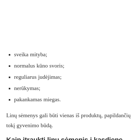
sveika mityba;
normalus kūno svoris;
reguliarus judėjimas;
nerūkymas;
pakankamas miegas.
Linų sėmenys gali būti vienas iš produktų, papildančių
tokį gyvenimo būdą.
Kaip įtraukti linų sėmenis į kasdienę