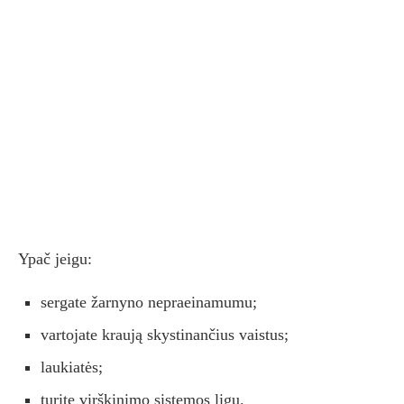
Ypač jeigu:
sergate žarnyno nepraeinamumu;
vartojate kraują skystinančius vaistus;
laukiatės;
turite virškinimo sistemos ligų.