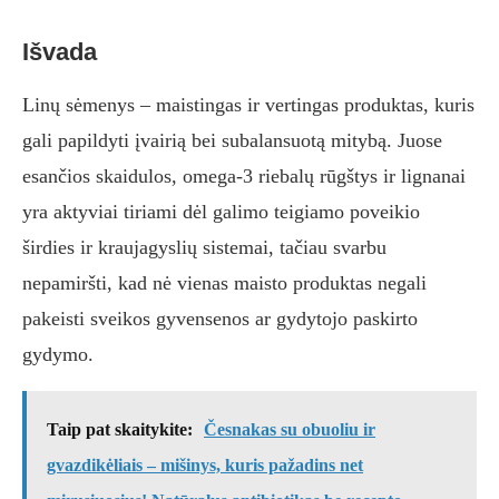
Išvada
Linų sėmenys – maistingas ir vertingas produktas, kuris
gali papildyti įvairią bei subalansuotą mitybą. Juose
esančios skaidulos, omega-3 riebalų rūgštys ir lignanai
yra aktyviai tiriami dėl galimo teigiamo poveikio
širdies ir kraujagyslių sistemai, tačiau svarbu
nepamiršti, kad nė vienas maisto produktas negali
pakeisti sveikos gyvensenos ar gydytojo paskirto
gydymo.
Taip pat skaitykite:
Česnakas su obuoliu ir
gvazdikėliais – mišinys, kuris pažadins net