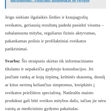
mirusiuosius! Natūralus antibiotikas be recepto
Jeigu siekiate ilgalaikės širdies ir kraujagyslių
sveikatos, geriausių rezultatų padeda pasiekti visuma –
subalansuota mityba, reguliarus fizinis aktyvumas,
pakankamas poilsis ir profilaktiniai sveikatos
patikrinimai.
Svarbu:
Šis straipsnis skirtas tik informaciniams
tikslams ir nepakeičia gydytojo konsultacijos. Jei
jaučiate rankų ar kojų tirpimą, krūtinės skausmą, dusulį
ar kitus nerimą keliančius simptomus, kreipkitės į
sveikatos priežiūros specialistą. Natūralūs maisto
produktai gali būti sveikos mitybos dalis, tačiau jie nėra
vaistų ar medicininio gydymo pakaitalas.