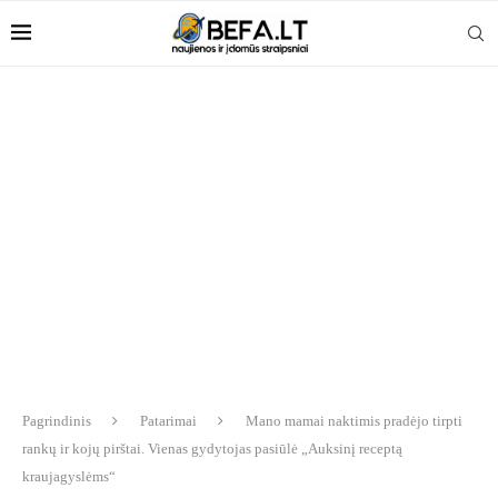
Pagrindinis
Patarimai
Mano mamai naktimis pradėjo tirpti
rankų ir kojų pirštai. Vienas gydytojas pasiūlė „Auksinį receptą
kraujagyslėms“