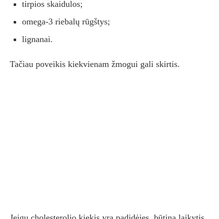
tirpios skaidulos;
omega-3 riebalų rūgštys;
lignanai.
Tačiau poveikis kiekvienam žmogui gali skirtis.
Jeigu cholesterolio kiekis yra padidėjęs, būtina laikytis