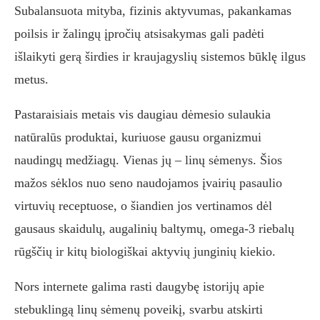
Subalansuota mityba, fizinis aktyvumas, pakankamas
poilsis ir žalingų įpročių atsisakymas gali padėti
išlaikyti gerą širdies ir kraujagyslių sistemos būklę ilgus
metus.
Pastaraisiais metais vis daugiau dėmesio sulaukia
natūralūs produktai, kuriuose gausu organizmui
naudingų medžiagų. Vienas jų – linų sėmenys. Šios
mažos sėklos nuo seno naudojamos įvairių pasaulio
virtuvių receptuose, o šiandien jos vertinamos dėl
gausaus skaidulų, augalinių baltymų, omega-3 riebalų
rūgščių ir kitų biologiškai aktyvių junginių kiekio.
Nors internete galima rasti daugybę istorijų apie
stebuklingą linų sėmenų poveikį, svarbu atskirti