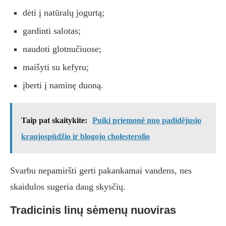
dėti į natūralų jogurtą;
gardinti salotas;
naudoti glotnučiuose;
maišyti su kefyru;
įberti į naminę duoną.
Taip pat skaitykite:
Puiki priemonė nuo padidėjusio
kraujospūdžio ir blogojo cholesterolio
Svarbu nepamiršti gerti pakankamai vandens, nes
skaidulos sugeria daug skysčių.
Tradicinis linų sėmenų nuoviras