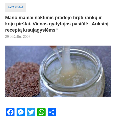
PATARIMAI
Mano mamai naktimis pradėjo tirpti rankų ir
kojų pirštai. Vienas gydytojas pasiūlė „Auksinį
receptą kraujagyslėms“
29 birželio, 2026
Facebook
Messenger
Twitter
WhatsApp
Share