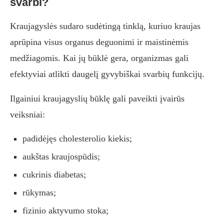
svarbi?
Kraujagyslės sudaro sudėtingą tinklą, kuriuo kraujas
aprūpina visus organus deguonimi ir maistinėmis
medžiagomis. Kai jų būklė gera, organizmas gali
efektyviai atlikti daugelį gyvybiškai svarbių funkcijų.
Ilgainiui kraujagyslių būklę gali paveikti įvairūs
veiksniai:
padidėjęs cholesterolio kiekis;
aukštas kraujospūdis;
cukrinis diabetas;
rūkymas;
fizinio aktyvumo stoka;