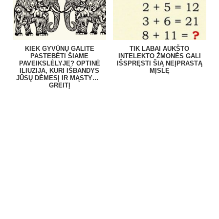
KIEK GYVŪNŲ GALITE
TIK LABAI AUKŠTO
PASTEBĖTI ŠIAME
INTELEKTO ŽMONĖS GALI
PAVEIKSLĖLYJE? OPTINĖ
IŠSPRĘSTI ŠIĄ NEĮPRASTĄ
ILIUZIJA, KURI IŠBANDYS
MĮSLĘ
JŪSŲ DĖMESĮ IR MĄSTYMO
GREITĮ