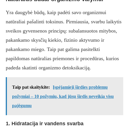
Yra daugybė būdų, kaip padėti savo organizmui
natūraliai pašalinti toksinus. Pirmiausia, svarbu laikytis
sveikos gyvensenos principų: subalansuotos mitybos,
pakankamo skysčių kiekio, fizinio aktyvumo ir
pakankamo miego. Taip pat galima pasitelkti
papildomas natūralias priemones ir procedūras, kurios
padeda skatinti organizmo detoksikaciją.
Taip pat skaitykite:
Įspėjamieji širdies problemų
požymiai – 10 požymių, kad jūsų širdis neveikia visu
pajėgumu
1. Hidratacija ir vandens svarba