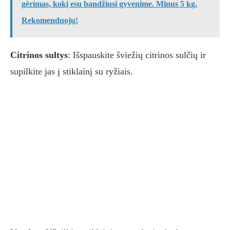
gėrimas, kokį esu bandžiusi gyvenime. Minus 5 kg.
Rekomenduoju!
Citrinos sultys
: Išspauskite šviežių citrinos sulčių ir
supilkite jas į stiklainį su ryžiais.