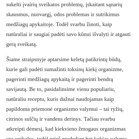
sukelti įvairių sveikatos problemų, įskaitant sąnarių
skausmus, nuovargį, odos problemas ir sutrikimus
medžiagų apykaitoje. Todėl svarbu žinoti, kaip
natūraliai ir saugiai padėti savo kūnui išvalyti ir atgauti
gerą sveikatą.
Šiame straipsnyje aptarsime keletą patikrintų būdų,
kurie gali padėti sumažinti toksinų kiekį organizme,
pagerinti medžiagų apykaitą ir pagerinti bendrą
savijautą. Be to, pasidalinsime vienu populiariu,
natūraliu receptu, kuris dažnai naudojamas kaip
papildoma priemonė organizmo valymui – tai ryžių,
citrinos sulčių ir vandens derinys. Tačiau svarbu
atkreipti dėmesį, kad kiekvieno žmogaus organizmas
yra unikalus, todėl prieš pradedant bet kokias valymo