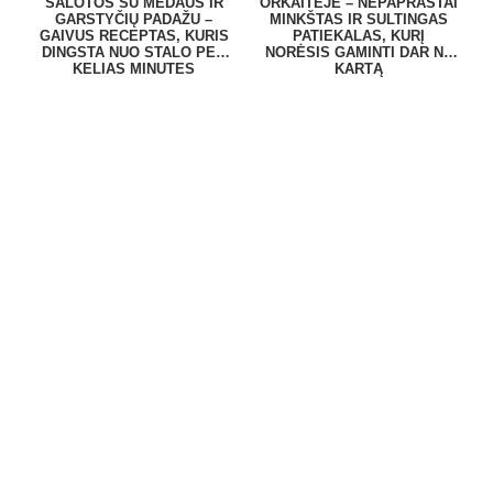
SALOTOS SU MEDAUS IR
ORKAITĖJE – NEPAPRASTAI
GARSTYČIŲ PADAŽU –
MINKŠTAS IR SULTINGAS
GAIVUS RECEPTAS, KURIS
PATIEKALAS, KURĮ
DINGSTA NUO STALO PER
NORĖSIS GAMINTI DAR NE
KELIAS MINUTES
KARTĄ