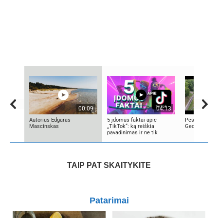
00:09
04:13
Autorius Edgaras
5 įdomūs faktai apie
Pėsčiųjų žygi
Mascinskas
„TikTok“: ką reiškia
Gedimino tak
pavadinimas ir ne tik
TAIP PAT SKAITYKITE
Patarimai