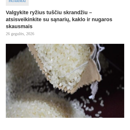
PATARIMAI
Valgykite ryžius tuščiu skrandžiu –
atsisveikinkite su sąnarių, kaklo ir nugaros
skausmais
26 gegužės, 2026