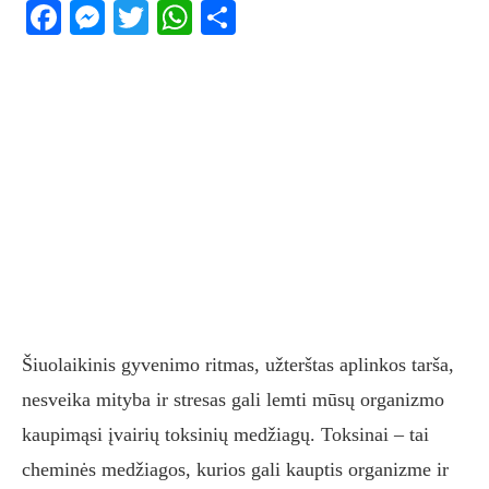
Facebook
Messenger
Twitter
WhatsApp
Share
Šiuolaikinis gyvenimo ritmas, užterštas aplinkos tarša,
nesveika mityba ir stresas gali lemti mūsų organizmo
kaupimąsi įvairių toksinių medžiagų. Toksinai – tai
cheminės medžiagos, kurios gali kauptis organizme ir