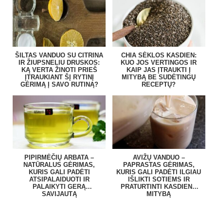
ŠILTAS VANDUO SU CITRINA
CHIA SĖKLOS KASDIEN:
IR ŽIUPSNELIU DRUSKOS:
KUO JOS VERTINGOS IR
KĄ VERTA ŽINOTI PRIEŠ
KAIP JAS ĮTRAUKTI Į
ĮTRAUKIANT ŠĮ RYTINĮ
MITYBĄ BE SUDĖTINGŲ
GĖRIMĄ Į SAVO RUTINĄ?
RECEPTŲ?
PIPIRMĖČIŲ ARBATA –
AVIŽŲ VANDUO –
NATŪRALUS GĖRIMAS,
PAPRASTAS GĖRIMAS,
KURIS GALI PADĖTI
KURIS GALI PADĖTI ILGIAU
ATSIPALAIDUOTI IR
IŠLIKTI SOTIEMS IR
PALAIKYTI GERĄ
PRATURTINTI KASDIENĘ
SAVIJAUTĄ
MITYBĄ