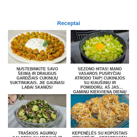
Receptai
NUSTEBINKITE SAVO
SEZONO HITAS! MANO
ŠEIMĄ IR DRAUGUS
VASAROS PUSRYČIAI
GARDŽIAIS CUKINIJŲ
ATRODO TAIP! CUKINIJOS
SUKTINUKAIS. JIE GAUNASI
SU KIAUŠINIU IR
LABAI SKANŪS!
POMIDORU, AŠ JAS
GAMINU KIEKVIENĄ DIENĄ!
TRAŠKIOS AGURKŲ
KEPENĖLĖS SU KOPŪSTAIS