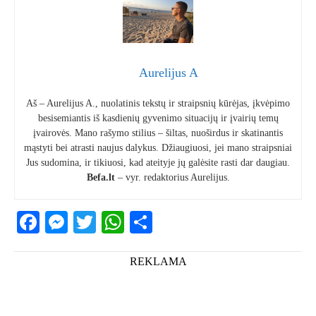
Aurelijus A
Aš – Aurelijus A., nuolatinis tekstų ir straipsnių kūrėjas, įkvėpimo
besisemiantis iš kasdienių gyvenimo situacijų ir įvairių temų
įvairovės. Mano rašymo stilius – šiltas, nuoširdus ir skatinantis
mąstyti bei atrasti naujus dalykus. Džiaugiuosi, jei mano straipsniai
Jus sudomina, ir tikiuosi, kad ateityje jų galėsite rasti dar daugiau.
Befa.lt
– vyr. redaktorius Aurelijus.
Facebook
Messenger
Twitter
WhatsApp
Share
REKLAMA