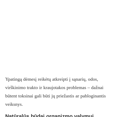
Ypatingą dėmesį reikėtų atkreipti į sąnarių, odos,
virškinimo trakto ir kraujotakos problemas – dažnai
būtent toksinai gali būti jų priežastis ar pabloginantis
veiksnys.
Natūralūs būdai organizmo valymui