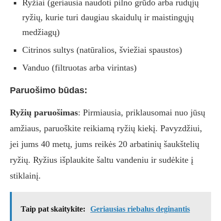
Ryžiai (geriausia naudoti pilno grūdo arba rudųjų
ryžių, kurie turi daugiau skaidulų ir maistingųjų
medžiagų)
Citrinos sultys (natūralios, šviežiai spaustos)
Vanduo (filtruotas arba virintas)
Paruošimo būdas:
Ryžių paruošimas
: Pirmiausia, priklausomai nuo jūsų
amžiaus, paruoškite reikiamą ryžių kiekį. Pavyzdžiui,
jei jums 40 metų, jums reikės 20 arbatinių šaukštelių
ryžių. Ryžius išplaukite šaltu vandeniu ir sudėkite į
stiklainį.
Taip pat skaitykite:
Geriausias riebalus deginantis