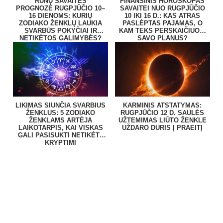
RUNŲ SAVAITĖS
FINANSINIS HOROSKOPAS
PROGNOZĖ RUGPJŪČIO 10–
SAVAITEI NUO RUGPJŪČIO
16 DIENOMS: KURIŲ
10 IKI 16 D.: KAS ATRAS
ZODIAKO ŽENKLŲ LAUKIA
PASLĖPTAS PAJAMAS, O
SVARBŪS POKYČIAI IR
KAM TEKS PERSKAIČIUOTI
NETIKĖTOS GALIMYBĖS?
SAVO PLANUS?
LIKIMAS SIUNČIA SVARBIUS
KARMINIS ATSTATYMAS:
ŽENKLUS: 5 ZODIAKO
RUGPJŪČIO 12 D. SAULĖS
ŽENKLAMS ARTĖJA
UŽTEMIMAS LIŪTO ŽENKLE
LAIKOTARPIS, KAI VISKAS
UŽDARO DURIS Į PRAEITĮ
GALI PASISUKTI NETIKĖTA
KRYPTIMI