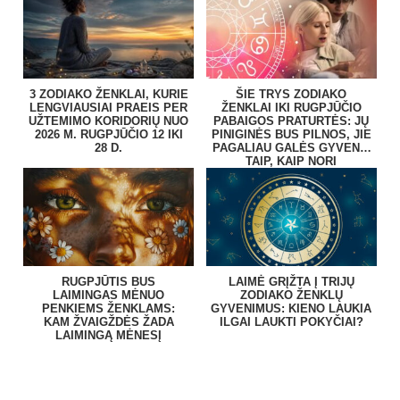
3 ZODIAKO ŽENKLAI, KURIE
ŠIE TRYS ZODIAKO
LENGVIAUSIAI PRAEIS PER
ŽENKLAI IKI RUGPJŪČIO
UŽTEMIMO KORIDORIŲ NUO
PABAIGOS PRATURTĖS: JŲ
2026 M. RUGPJŪČIO 12 IKI
PINIGINĖS BUS PILNOS, JIE
28 D.
PAGALIAU GALĖS GYVENTI
TAIP, KAIP NORI
RUGPJŪTIS BUS
LAIMĖ GRĮŽTA Į TRIJŲ
LAIMINGAS MĖNUO
ZODIAKO ŽENKLŲ
PENKIEMS ŽENKLAMS:
GYVENIMUS: KIENO LAUKIA
KAM ŽVAIGŽDĖS ŽADA
ILGAI LAUKTI POKYČIAI?
LAIMINGĄ MĖNESĮ