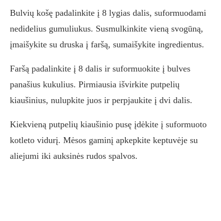
Bulvių košę padalinkite į 8 lygias dalis, suformuodami
nedidelius gumuliukus. Susmulkinkite vieną svogūną,
įmaišykite su druska į faršą, sumaišykite ingredientus.
Faršą padalinkite į 8 dalis ir suformuokite į bulves
panašius kukulius. Pirmiausia išvirkite putpelių
kiaušinius, nulupkite juos ir perpjaukite į dvi dalis.
Kiekvieną putpelių kiaušinio pusę įdėkite į suformuoto
kotleto vidurį. Mėsos gaminį apkepkite keptuvėje su
aliejumi iki auksinės rudos spalvos.