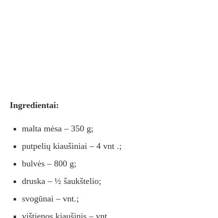
Ingredientai:
malta mėsa – 350 g;
putpelių kiaušiniai – 4 vnt .;
bulvės – 800 g;
druska – ½ šaukštelio;
svogūnai – vnt.;
vištienos kiaušinis – vnt.