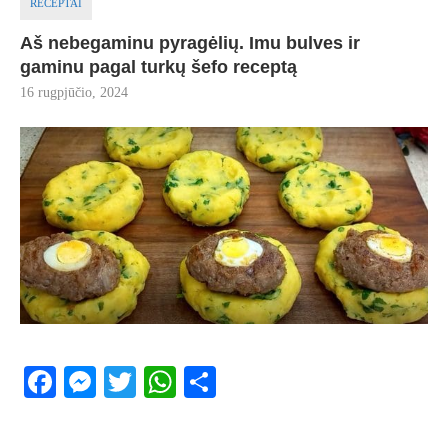
RECEPTAI
Aš nebegaminu pyragėlių. Imu bulves ir
gaminu pagal turkų šefo receptą
16 rugpjūčio, 2024
Facebook
Messenger
Twitter
WhatsApp
Share