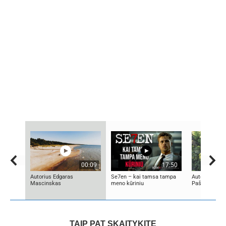
00:09
17:50
Autorius Edgaras
Se7en – kai tamsa tampa
Autorius Kęst
Mascinskas
meno kūriniu
Paškevičius
TAIP PAT SKAITYKITE