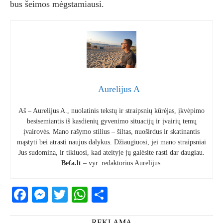
bus šeimos mėgstamiausi.
Aurelijus A
Aš – Aurelijus A., nuolatinis tekstų ir straipsnių kūrėjas, įkvėpimo
besisemiantis iš kasdienių gyvenimo situacijų ir įvairių temų
įvairovės. Mano rašymo stilius – šiltas, nuoširdus ir skatinantis
mąstyti bei atrasti naujus dalykus. Džiaugiuosi, jei mano straipsniai
Jus sudomina, ir tikiuosi, kad ateityje jų galėsite rasti dar daugiau.
Befa.lt
– vyr. redaktorius Aurelijus.
Facebook
Messenger
Twitter
WhatsApp
Share
REKLAMA