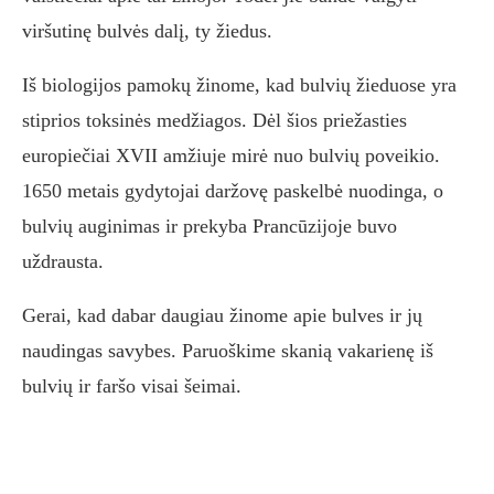
viršutinę bulvės dalį, ty žiedus.
Iš biologijos pamokų žinome, kad bulvių žieduose yra
stiprios toksinės medžiagos. Dėl šios priežasties
europiečiai XVII amžiuje mirė nuo bulvių poveikio.
1650 metais gydytojai daržovę paskelbė nuodinga, o
bulvių auginimas ir prekyba Prancūzijoje buvo
uždrausta.
Gerai, kad dabar daugiau žinome apie bulves ir jų
naudingas savybes. Paruoškime skanią vakarienę iš
bulvių ir faršo visai šeimai.