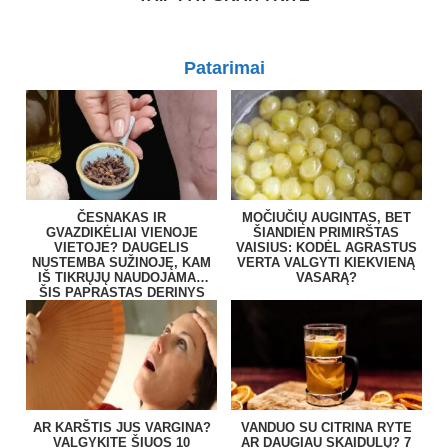
Patarimai
ČESNAKAS IR
MOČIUČIŲ AUGINTAS, BET
GVAZDIKĖLIAI VIENOJE
ŠIANDIEN PRIMIRŠTAS
VIETOJE? DAUGELIS
VAISIUS: KODĖL AGRASTUS
NUSTEMBA SUŽINOJĘ, KAM
VERTA VALGYTI KIEKVIENĄ
IŠ TIKRŲJŲ NAUDOJAMAS
VASARĄ?
ŠIS PAPRASTAS DERINYS
AR KARŠTIS JUS VARGINA?
VANDUO SU CITRINA RYTE
VALGYKITE ŠIUOS 10
AR DAUGIAU SKAIDULŲ? 7