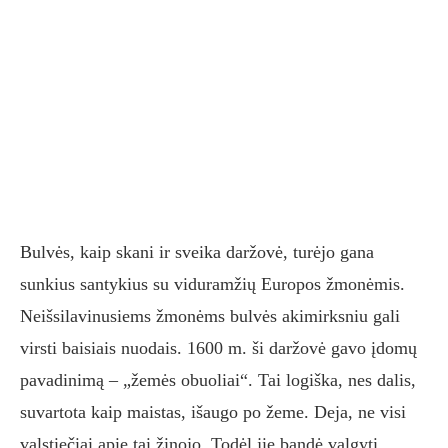
Bulvės, kaip skani ir sveika daržovė, turėjo gana
sunkius santykius su viduramžių Europos žmonėmis.
Neišsilavinusiems žmonėms bulvės akimirksniu gali
virsti baisiais nuodais. 1600 m. ši daržovė gavo įdomų
pavadinimą – „žemės obuoliai“. Tai logiška, nes dalis,
suvartota kaip maistas, išaugo po žeme. Deja, ne visi
valstiečiai apie tai žinojo. Todėl jie bandė valgyti