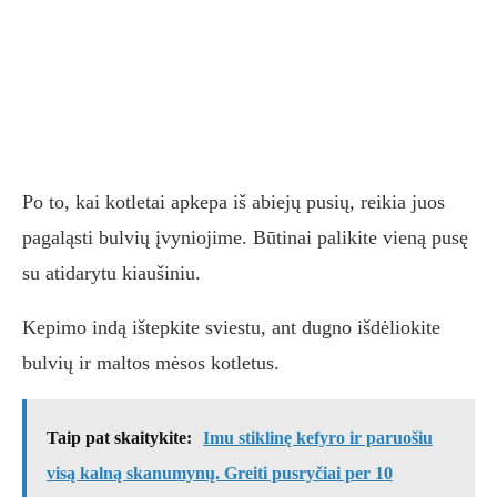
Po to, kai kotletai apkepa iš abiejų pusių, reikia juos
pagaląsti bulvių įvyniojime. Būtinai palikite vieną pusę
su atidarytu kiaušiniu.
Kepimo indą ištepkite sviestu, ant dugno išdėliokite
bulvių ir maltos mėsos kotletus.
Taip pat skaitykite:
Imu stiklinę kefyro ir paruošiu
visą kalną skanumynų. Greiti pusryčiai per 10