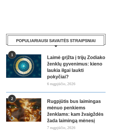
POPULIARIAUSI SAVAITĖS STRAIPSNIAI
1
Laimė grįžta į trijų Zodiako
ženklų gyvenimus: kieno
laukia ilgai laukti
pokyčiai?
6 rugpjūčio, 2026
2
Rugpjūtis bus laimingas
mėnuo penkiems
ženklams: kam žvaigždės
žada laimingą mėnesį
7 rugpjūčio, 2026