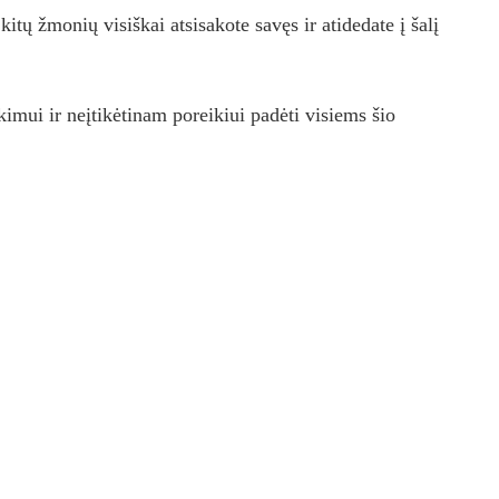
kitų žmonių visiškai atsisakote savęs ir atidedate į šalį
kimui ir neįtikėtinam poreikiui padėti visiems šio