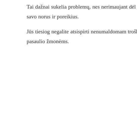
Tai dažnai sukelia problemų, nes nerimaujant dėl ​​
savo norus ir poreikius.
Jūs tiesiog negalite atsispirti nenumaldomam troš
pasaulio žmonėms.