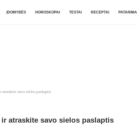
ĮDOMYBĖS
HOROSKOPAI
TESTAI
RECEPTAI
PATARIMA
r atraskite savo sielos paslaptis
 ir atraskite savo sielos paslaptis