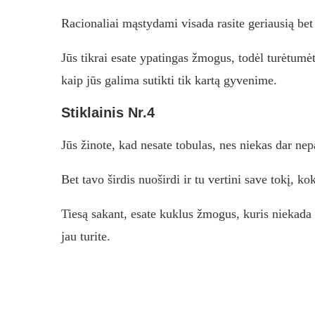
Racionaliai mąstydami visada rasite geriausią be
Jūs tikrai esate ypatingas žmogus, todėl turėtumėt
kaip jūs galima sutikti tik kartą gyvenime.
Stiklainis Nr.4
Jūs žinote, kad nesate tobulas, nes niekas dar ne
Bet tavo širdis nuoširdi ir tu vertini save tokį, k
Tiesą sakant, esate kuklus žmogus, kuris niekada 
jau turite.