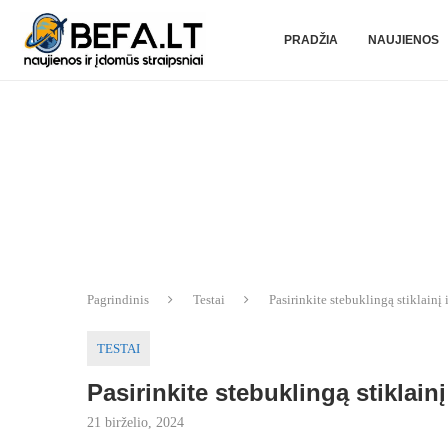
PRADŽIA
NAUJIENOS
Pagrindinis
Testai
Pasirinkite stebuklingą stiklainį i
TESTAI
Pasirinkite stebuklingą stiklainį
21 birželio, 2024