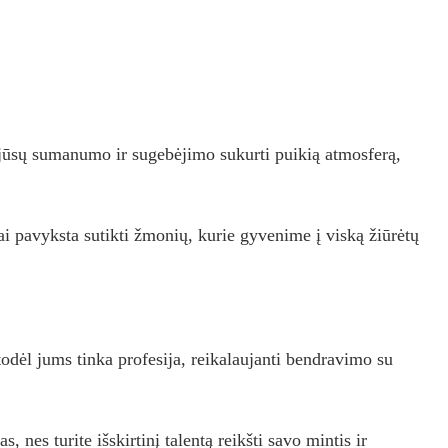
jūsų sumanumo ir sugebėjimo sukurti puikią atmosferą,
ai pavyksta sutikti žmonių, kurie gyvenime į viską žiūrėtų
todėl jums tinka profesija, reikalaujanti bendravimo su
, nes turite išskirtinį talentą reikšti savo mintis ir