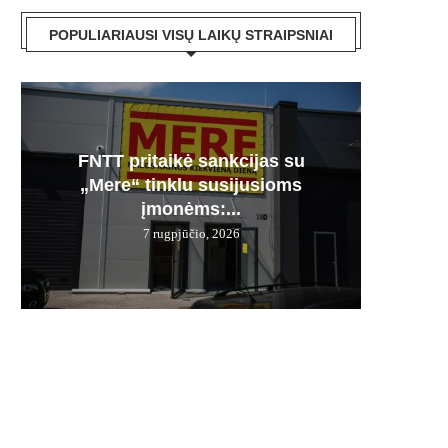
POPULIARIAUSI VISŲ LAIKŲ STRAIPSNIAI
FNTT pritaikė sankcijas su
Česnak
Močiuč
Skania
100% 
„Mere“ tinklu susijusioms
vie
pr
jį g
įmonėms:...
7 rugpjūčio, 2026