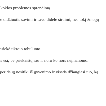
t kokios problemos sprendimą.
e didžiuotis savimi ir savo didele širdimi, nes tokį žmogų
pasiekė tikrojo tobulumo.
oks esi, be priekaištų sau ir noro ko nors neįmanomo.
per daug nesitiki iš gyvenimo ir visada džiaugiasi tuo, ką