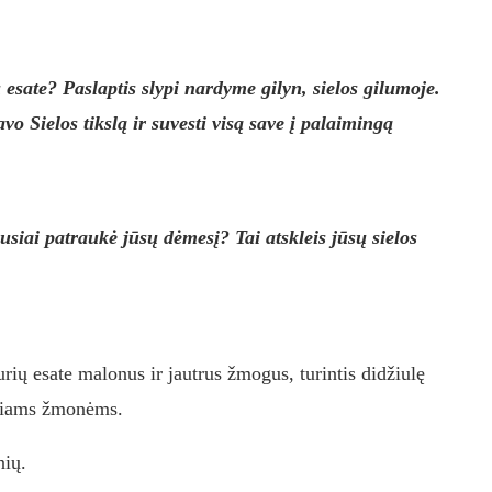
jų esate? Paslaptis slypi nardyme gilyn, sielos gilumoje.
savo Sielos tikslą ir suvesti visą save į palaimingą
ausiai patraukė jūsų dėmesį? Tai atskleis jūsų sielos
urių esate malonus ir jautrus žmogus, turintis didžiulę
iniams žmonėms.
nių.