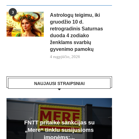
3
Astrologų teigimu, iki
gruodžio 10 d.
retrogradinis Saturnas
duoda 4 zodiako
ženklams svarbių
gyvenimo pamokų
4 rugpjūčio, 2026
NAUJAUSI STRAIPSNIAI
FNTT pritaikė sankcijas su
Česnak
Močiuč
Skania
100% 
„Mere“ tinklu susijusioms
vie
pr
jį g
įmonėms:...