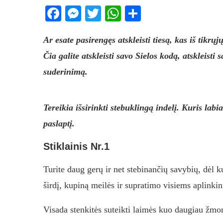
Facebook
Messenger
Twitter
WhatsApp
Share
Ar esate pasirengęs atskleisti tiesą, kas iš tikrų
Čia galite atskleisti savo Sielos kodą, atskleisti 
suderinimą.
Tereikia išsirinkti stebuklingą indelį. Kuris labi
paslaptį.
Stiklainis Nr.1
Turite daug gerų ir net stebinančių savybių, dėl k
širdį, kupiną meilės ir supratimo visiems aplink
Visada stenkitės suteikti laimės kuo daugiau žmo