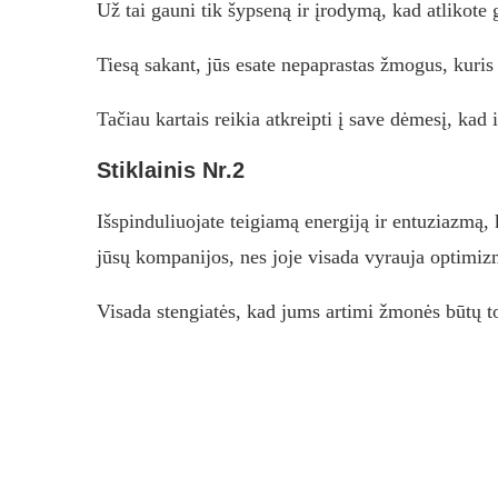
Už tai gauni tik šypseną ir įrodymą, kad atlikote 
Tiesą sakant, jūs esate nepaprastas žmogus, kuris 
Tačiau kartais reikia atkreipti į save dėmesį, kad 
Stiklainis Nr.2
Išspinduliuojate teigiamą energiją ir entuziazmą, k
jūsų kompanijos, nes joje visada vyrauja optimizma
Visada stengiatės, kad jums artimi žmonės būtų to