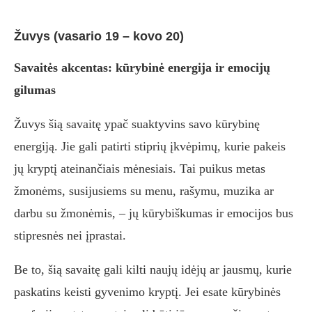
Žuvys (vasario 19 – kovo 20)
Savaitės akcentas: kūrybinė energija ir emocijų
gilumas
Žuvys šią savaitę ypač suaktyvins savo kūrybinę
energiją. Jie gali patirti stiprių įkvėpimų, kurie pakeis
jų kryptį ateinančiais mėnesiais. Tai puikus metas
žmonėms, susijusiems su menu, rašymu, muzika ar
darbu su žmonėmis, – jų kūrybiškumas ir emocijos bus
stipresnės nei įprastai.
Be to, šią savaitę gali kilti naujų idėjų ar jausmų, kurie
paskatins keisti gyvenimo kryptį. Jei esate kūrybinės