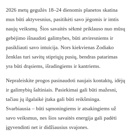
2026 metų gegužės 18–24 dienomis planetos skatina
mus būti aktyvesnius, pasitikėti savo jėgomis ir imtis
naujų veiksmų. Šios savaitės sėkmė priklauso nuo mūsų
gebėjimo išnaudoti galimybes, būti atviresniems ir
pasikliauti savo intuicija. Nors kiekvienas Zodiako
ženklas turi savitų stipriųjų pusių, bendras patarimas
yra būti drąsiems, išradingiems ir kantriems.
Nepraleiskite progos pasinaudoti naujais kontaktų, idėjų
ir galimybių šaltiniais. Pasiekimai gali būti mažesni,
tačiau jų ilgalaikė įtaka gali būti reikšminga.
Svarbiausia – būti sąmoningiems ir atsakingiems už
savo veiksmus, nes šios savaitės energija gali padėti
įgyvendinti net ir didžiausius svajones.