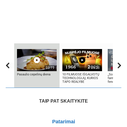
03:19
09:20
Pasaulio cepelinų diena
10 FILMUOSE IŠGALVOTŲ
„Sostų karai"
TECHNOLOGIJŲ, KURIOS
fantastinio p
TAPO REALYBE
fenomenas
TAIP PAT SKAITYKITE
Patarimai