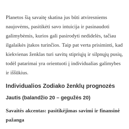
Planetos šią savaitę skatina jus būti atviresniems
naujovėms, pasitikėti savo intuicija ir pasinaudoti
galimybėmis, kurios gali pasirodyti nedidelės, tačiau
ilgalaikės įtakos turinčios. Taip pat verta prisiminti, kad
kiekvienas ženklas turi savitų stipriųjų ir silpnųjų pusių,
todėl patarimai yra orientuoti į individualias galimybes
ir iššūkius.
Individualios Zodiako ženklų prognozės
Jautis (balandžio 20 – gegužės 20)
Savaitės akcentas: pasitikėjimas savimi ir finansinė
pažanga