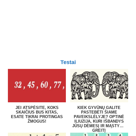
Testai
JEI ATSPĖSITE, KOKS
KIEK GYVŪNŲ GALITE
SKAIČIUS BUS KITAS,
PASTEBĖTI ŠIAME
ESATE TIKRAI PROTINGAS
PAVEIKSLĖLYJE? OPTINĖ
ŽMOGUS!
ILIUZIJA, KURI IŠBANDYS
JŪSŲ DĖMESĮ IR MĄSTYMO
GREITĮ