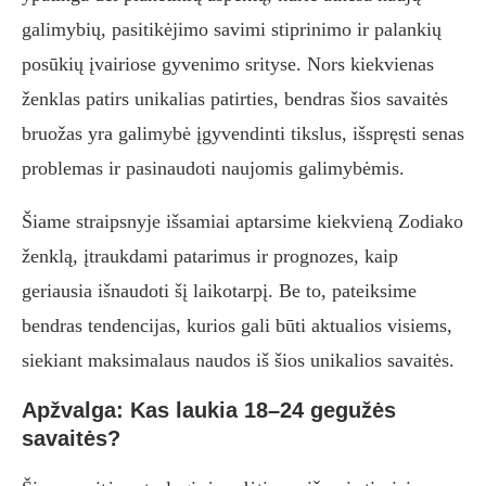
galimybių, pasitikėjimo savimi stiprinimo ir palankių
posūkių įvairiose gyvenimo srityse. Nors kiekvienas
ženklas patirs unikalias patirties, bendras šios savaitės
bruožas yra galimybė įgyvendinti tikslus, išspręsti senas
problemas ir pasinaudoti naujomis galimybėmis.
Šiame straipsnyje išsamiai aptarsime kiekvieną Zodiako
ženklą, įtraukdami patarimus ir prognozes, kaip
geriausia išnaudoti šį laikotarpį. Be to, pateiksime
bendras tendencijas, kurios gali būti aktualios visiems,
siekiant maksimalaus naudos iš šios unikalios savaitės.
Apžvalga: Kas laukia 18–24 gegužės
savaitės?