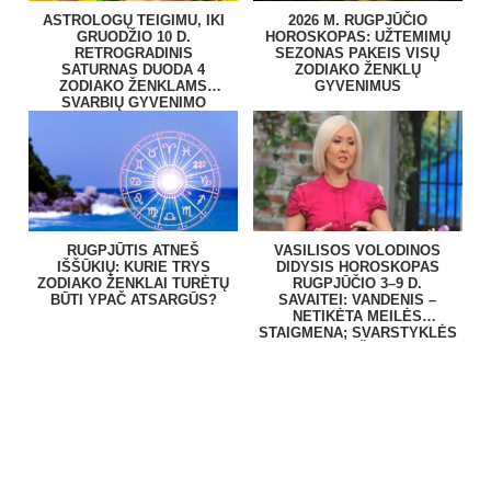
ASTROLOGŲ TEIGIMU, IKI
2026 M. RUGPJŪČIO
GRUODŽIO 10 D.
HOROSKOPAS: UŽTEMIMŲ
RETROGRADINIS
SEZONAS PAKEIS VISŲ
SATURNAS DUODA 4
ZODIAKO ŽENKLŲ
ZODIAKO ŽENKLAMS
GYVENIMUS
SVARBIŲ GYVENIMO
PAMOKŲ
RUGPJŪTIS ATNEŠ
VASILISOS VOLODINOS
IŠŠŪKIŲ: KURIE TRYS
DIDYSIS HOROSKOPAS
ZODIAKO ŽENKLAI TURĖTŲ
RUGPJŪČIO 3–9 D.
BŪTI YPAČ ATSARGŪS?
SAVAITEI: VANDENIS –
NETIKĖTA MEILĖS
STAIGMENA; SVARSTYKLĖS
– PINIGAI IŠ NIEKUR!