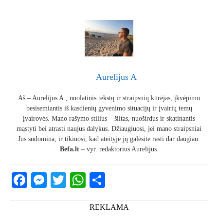
Aurelijus A
Aš – Aurelijus A., nuolatinis tekstų ir straipsnių kūrėjas, įkvėpimo
besisemiantis iš kasdienių gyvenimo situacijų ir įvairių temų
įvairovės. Mano rašymo stilius – šiltas, nuoširdus ir skatinantis
mąstyti bei atrasti naujus dalykus. Džiaugiuosi, jei mano straipsniai
Jus sudomina, ir tikiuosi, kad ateityje jų galėsite rasti dar daugiau.
Befa.lt
– vyr. redaktorius Aurelijus.
Facebook
Messenger
Twitter
WhatsApp
Share
REKLAMA