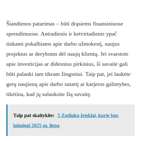
Šiandienos patarimas – būti drąsiems finansiniuose
sprendimuose. Antradienis ir ketvirtadienis ypač
tinkami pokalbiams apie darbo užmokestį, naujus
projektus ar deryboms dėl naujų klientų. Jei svarstote
apie investicijas ar didesnius pirkinius, ši savaitė gali
būti palanki tam tikram žingsniui. Taip pat, jei laukėte
gerų naujienų apie darbo sutartį ar karjeros galimybes,
tikėtina, kad jų sulauksite šią savaitę.
Taip pat skaitykite:
5 Zodiako ženklai, kurie bus
laimingi 2025 m. liepą