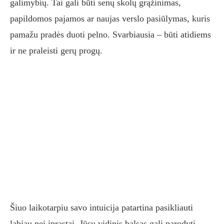
galimybių. Tai gali būti senų skolų grąžinimas,
papildomos pajamos ar naujas verslo pasiūlymas, kuris
pamažu pradės duoti pelno. Svarbiausia – būti atidiems
ir ne praleisti gerų progų.
Šiuo laikotarpiu savo intuicija patartina pasikliauti
labiau nei įprastai. Jūsų vidinis balsas gali parodyti,