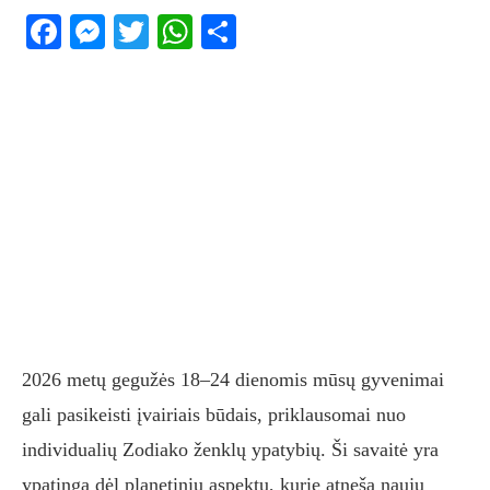
Facebook
Messenger
Twitter
WhatsApp
Share
2026 metų gegužės 18–24 dienomis mūsų gyvenimai
gali pasikeisti įvairiais būdais, priklausomai nuo
individualių Zodiako ženklų ypatybių. Ši savaitė yra
ypatinga dėl planetinių aspektų, kurie atneša naujų