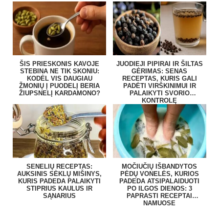
ŠIS PRIESKONIS KAVOJE
JUODIEJI PIPIRAI IR ŠILTAS
STEBINA NE TIK SKONIU:
GĖRIMAS: SENAS
KODĖL VIS DAUGIAU
RECEPTAS, KURIS GALI
ŽMONIŲ Į PUODELĮ BERIA
PADĖTI VIRŠKINIMUI IR
ŽIUPSNELĮ KARDAMONO?
PALAIKYTI SVORIO
KONTROLĘ
SENELIŲ RECEPTAS:
MOČIUČIŲ IŠBANDYTOS
AUKSINIS SĖKLŲ MIŠINYS,
PĖDŲ VONELĖS, KURIOS
KURIS PADEDA PALAIKYTI
PADEDA ATSIPALAIDUOTI
STIPRIUS KAULUS IR
PO ILGOS DIENOS: 3
SĄNARIUS
PAPRASTI RECEPTAI
NAMUOSE