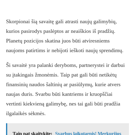
Skorpionai šią savaitę gali atrasti naujų galimybių,
kurios pasirodys paslėptos ar neaiškios iš pradžių.
Planetų pozicijos skatina juos būti atviresniems
naujoms patirtims ir nebijoti ieškoti naujų sprendimų.
Ši savaitė yra palanki deryboms, partnerystei ir darbui
su įtakingais žmonėmis. Taip pat gali būti netikėtų
finansinių naudos šaltinių ar pasiūlymų, kurie atvers
naujas duris. Svarbu būti kantriems ir kruopščiai
vertinti kiekvieną galimybę, nes tai gali būti pradžia
ilgalaikės sėkmės.
Taip pat skaitykite:
Svarbus laikotarpis! Merkurijus