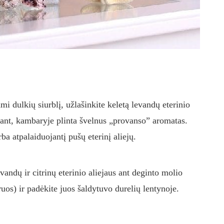
i dulkių siurblį, užlašinkite keletą levandų eterinio
rbiant, kambaryje plinta švelnus „provanso” aromatas.
ba atpalaiduojantį pušų eterinį aliejų.
vandų ir citrinų eterinio aliejaus ant deginto molio
ruos) ir padėkite juos šaldytuvo durelių lentynoje.