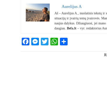
Aurelijus A
Aš – Aurelijus A., nuolatinis tekstų ir
situacijų ir įvairių temų įvairovės. Mano
naujus dalykus. Džiaugiuosi, jei mano st
daugiau.
Befa.lt
– vyr. redaktorius Aur
Facebook
Messenger
Twitter
WhatsApp
Share