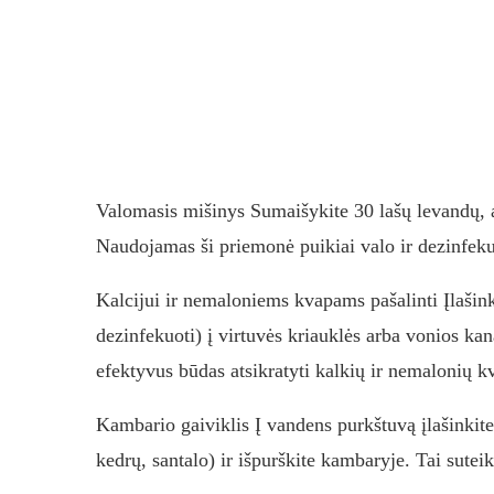
Valomasis mišinys Sumaišykite 30 lašų levandų, arb
Naudojamas ši priemonė puikiai valo ir dezinfekuo
Kalcijui ir nemaloniems kvapams pašalinti Įlašinki
dezinfekuoti) į virtuvės kriauklės arba vonios kana
efektyvus būdas atsikratyti kalkių ir nemalonių k
Kambario gaiviklis Į vandens purkštuvą įlašinkite
kedrų, santalo) ir išpurškite kambaryje. Tai sute