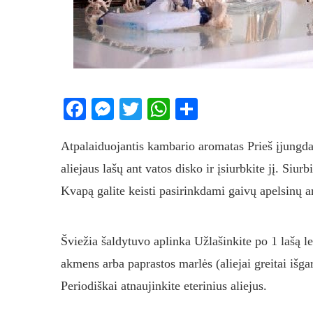
Facebook
Messenger
Twitter
WhatsApp
Share
Atpalaiduojantis kambario aromatas Prieš įjungdam
aliejaus lašų ant vatos disko ir įsiurbkite jį. Siu
Kvapą galite keisti pasirinkdami gaivų apelsinų ar
Šviežia šaldytuvo aplinka Užlašinkite po 1 lašą le
akmens arba paprastos marlės (aliejai greitai išga
Periodiškai atnaujinkite eterinius aliejus.