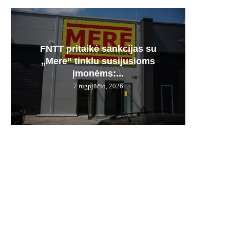
FNTT pritaikė sankcijas su
Česnak
Močiuč
Skania
100% 
„Mere“ tinklu susijusioms
vie
pr
jį g
įmonėms:...
7 rugpjūčio, 2026