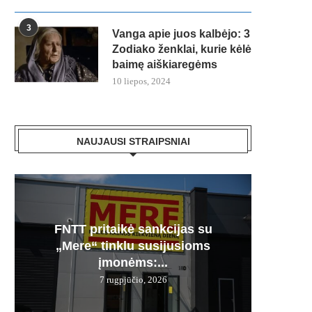
3
Vanga apie juos kalbėjo: 3
Zodiako ženklai, kurie kėlė
baimę aiškiaregėms
10 liepos, 2024
NAUJAUSI STRAIPSNIAI
FNTT pritaikė sankcijas su
Česnak
Močiuč
Skania
100% 
„Mere“ tinklu susijusioms
vie
pr
jį g
įmonėms:...
7 rugpjūčio, 2026