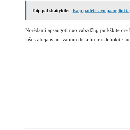
Taip pat skaitykite:
Kaip padėti savo paaugliui t
Norėdami apsaugoti nuo vabzdžių, purkškite ore le
lašus aliejaus ant vatinių diskelių ir išdėliokite j