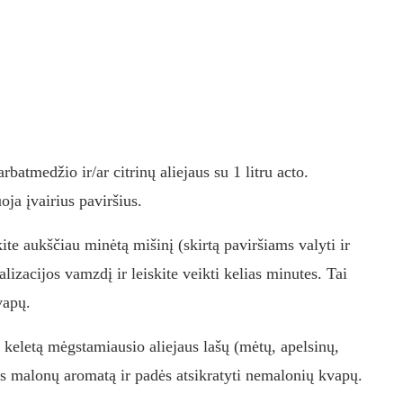
atmedžio ir/ar citrinų aliejaus su 1 litru acto.
ja įvairius paviršius.
te aukščiau minėtą mišinį (skirtą paviršiams valyti ir
lizacijos vamzdį ir leiskite veikti kelias minutes. Tai
vapų.
 keletą mėgstamiausio aliejaus lašų (mėtų, apelsinų,
iks malonų aromatą ir padės atsikratyti nemalonių kvapų.