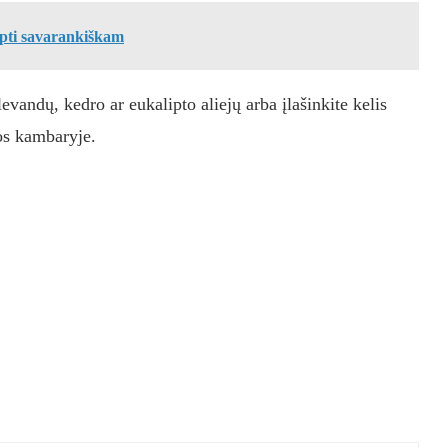
apti savarankiškam
vandų, kedro ar eukalipto aliejų arba įlašinkite kelis
uos kambaryje.