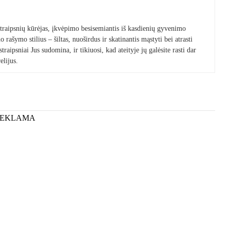
 straipsnių kūrėjas, įkvėpimo besisemiantis iš kasdienių gyvenimo
 rašymo stilius – šiltas, nuoširdus ir skatinantis mąstyti bei atrasti
raipsniai Jus sudomina, ir tikiuosi, kad ateityje jų galėsite rasti dar
elijus.
REKLAMA