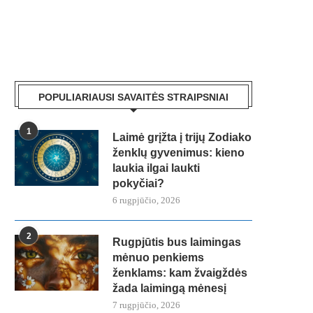
POPULIARIAUSI SAVAITĖS STRAIPSNIAI
1
Laimė grįžta į trijų Zodiako
ženklų gyvenimus: kieno
laukia ilgai laukti
pokyčiai?
6 rugpjūčio, 2026
2
Rugpjūtis bus laimingas
mėnuo penkiems
ženklams: kam žvaigždės
žada laimingą mėnesį
7 rugpjūčio, 2026