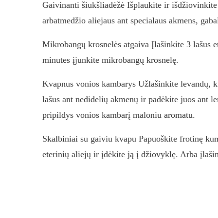
Gaivinanti šiukšliadėžė Išplaukite ir išdžiovinkite
arbatmedžio aliejaus ant specialaus akmens, gaba
Mikrobangų krosnelės atgaiva Įlašinkite 3 lašus et
minutes įjunkite mikrobangų krosnelę.
Kvapnus vonios kambarys Užlašinkite levandų, kv
lašus ant nedidelių akmenų ir padėkite juos ant le
pripildys vonios kambarį maloniu aromatu.
Skalbiniai su gaiviu kvapu Papuoškite frotinę kum
eterinių aliejų ir įdėkite ją į džiovyklę. Arba įlaš