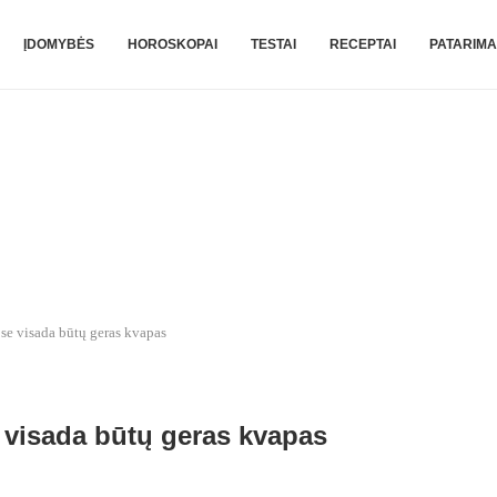
ĮDOMYBĖS
HOROSKOPAI
TESTAI
RECEPTAI
PATARIMA
se visada būtų geras kvapas
 visada būtų geras kvapas