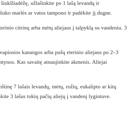
 šiukšliadėžę, užlašinkite po 1 lašą levandų ir
liuko marlės ar vatos tampono ir padėkite jį dugne.
erinio citrinų arba mėtų aliejaus į talpyklą su vandeniu. 3
apiosios kanangos arba pušų eterinio aliejaus po 2–3
ntynos. Kas savaitę atnaujinkite akmenis. Aliejai
štinę 7 lašais levandų, mėtų, rožių, eukalipto ar kitų
inkite 3 lašus tokių pačių aliejų į vandenį lygintuve.