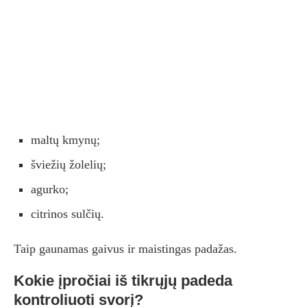
maltų kmynų;
šviežių žolelių;
agurko;
citrinos sulčių.
Taip gaunamas gaivus ir maistingas padažas.
Kokie įpročiai iš tikrųjų padeda
kontroliuoti svorį?