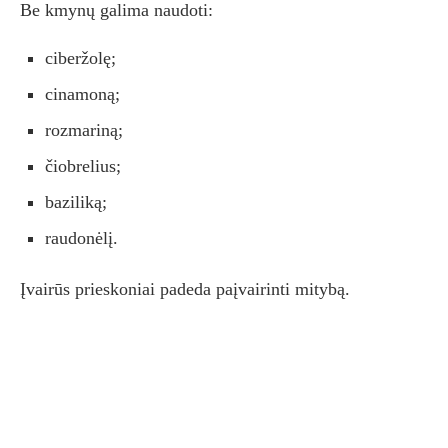
Be kmynų galima naudoti:
ciberžolę;
cinamoną;
rozmariną;
čiobrelius;
baziliką;
raudonėlį.
Įvairūs prieskoniai padeda paįvairinti mitybą.