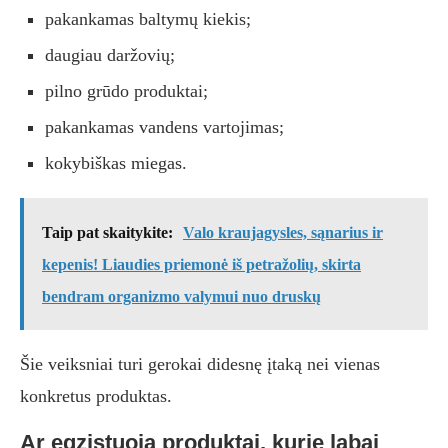
pakankamas baltymų kiekis;
daugiau daržovių;
pilno grūdo produktai;
pakankamas vandens vartojimas;
kokybiškas miegas.
Taip pat skaitykite:
Valo kraujagysles, sąnarius ir
kepenis! Liaudies priemonė iš petražolių, skirta
bendram organizmo valymui nuo druskų
Šie veiksniai turi gerokai didesnę įtaką nei vienas
konkretus produktas.
Ar egzistuoja produktai, kurie labai