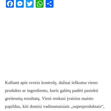
Facebook
Messenger
Twitter
WhatsApp
Share
Kalbant apie svorio kontrolę, dažnai ieškoma vieno
produkto ar ingrediento, kuris galėtų padėti pasiekti
greitesnių rezultatų. Vieni renkasi įvairius maisto
papildus, kiti domisi vadinamaisiais „superproduktais“,