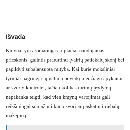
Išvada
Kmynai yra aromatingas ir plačiai naudojamas
prieskonis, galintis praturtinti įvairių patiekalų skonį bei
papildyti subalansuotą mitybą. Kai kurie moksliniai
tyrimai nagrinėja jų galimą poveikį medžiagų apykaitai
ar svorio kontrolei, tačiau kol kas turimų įrodymų
nepakanka teigti, kad vien kmynų vartojimas gali
reikšmingai sumažinti kūno svorį ar paskatinti riebalų
mažėjimą.