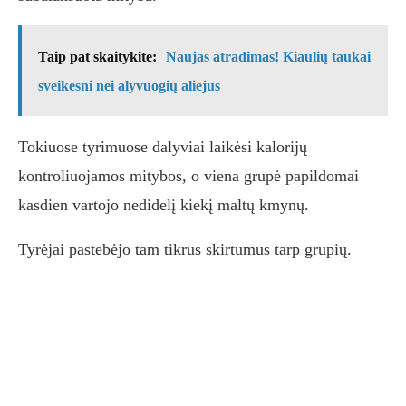
Taip pat skaitykite:
Naujas atradimas! Kiaulių taukai
sveikesni nei alyvuogių aliejus
Tokiuose tyrimuose dalyviai laikėsi kalorijų
kontroliuojamos mitybos, o viena grupė papildomai
kasdien vartojo nedidelį kiekį maltų kmynų.
Tyrėjai pastebėjo tam tikrus skirtumus tarp grupių.