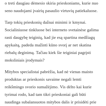
o treti daugiau dėmesio skiria prieskoniams, kurie nuo
seno naudojami įvairių pasaulio virtuvių patiekaluose.
Tarp tokių prieskonių dažnai minimi ir kmynai.
Socialiniuose tinkluose bei interneto svetainėse galima
rasti daugybę teiginių, kad jie esą spartina medžiagų
apykaitą, padeda mažinti kūno svorį ar net skatina
riebalų deginimą. Tačiau kiek šie teiginiai pagrįsti
moksliniais įrodymais?
Mitybos specialistai pabrėžia, kad nė vienas maisto
produktas ar prieskonis savaime negali lemti
reikšmingo svorio sumažėjimo. Vis dėlto kai kurie
tyrimai rodo, kad tam tikri prieskoniai gali būti
naudinga subalansuotos mitybos dalis ir prisidėti prie