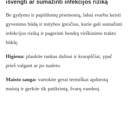
išvengti ar sumažinti infekcijos riziką
Be gydymo ir papildomų priemonių, labai svarbu keisti
gyvenimo būdą ir mitybos įpročius, kurie gali sumažinti
infekcijos riziką ir pagerinti bendrą virškinimo trakto
būklę.
Higiena:
plaukite rankas dažnai ir kruopščiai, ypač
prieš valgant ar po tualeto.
Maisto sauga:
vartokite gerai termiškai apdorotą
maistą ir gerkite tik patikrintą, švarų vandenį.