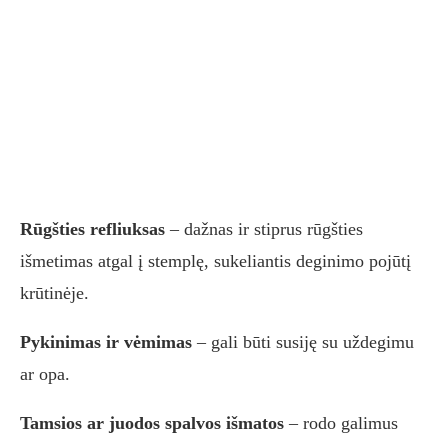
Rūgšties refliuksas
– dažnas ir stiprus rūgšties
išmetimas atgal į stemplę, sukeliantis deginimo pojūtį
krūtinėje.
Pykinimas ir vėmimas
– gali būti susiję su uždegimu
ar opa.
Tamsios ar juodos spalvos išmatos
– rodo galimus