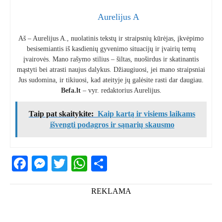
Aurelijus A
Aš – Aurelijus A., nuolatinis tekstų ir straipsnių kūrėjas, įkvėpimo
besisemiantis iš kasdienių gyvenimo situacijų ir įvairių temų
įvairovės. Mano rašymo stilius – šiltas, nuoširdus ir skatinantis
mąstyti bei atrasti naujus dalykus. Džiaugiuosi, jei mano straipsniai
Jus sudomina, ir tikiuosi, kad ateityje jų galėsite rasti dar daugiau.
Befa.lt
– vyr. redaktorius Aurelijus.
Taip pat skaitykite:
Kaip kartą ir visiems laikams
išvengti podagros ir sąnarių skausmo
Facebook
Messenger
Twitter
WhatsApp
Share
REKLAMA