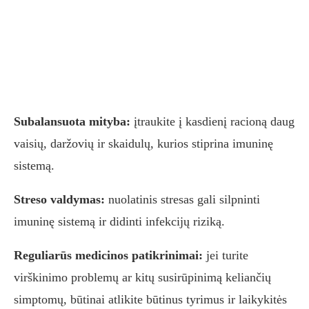
Subalansuota mityba:
įtraukite į kasdienį racioną daug
vaisių, daržovių ir skaidulų, kurios stiprina imuninę
sistemą.
Streso valdymas:
nuolatinis stresas gali silpninti
imuninę sistemą ir didinti infekcijų riziką.
Reguliarūs medicinos patikrinimai:
jei turite
virškinimo problemų ar kitų susirūpinimą keliančių
simptomų, būtinai atlikite būtinus tyrimus ir laikykitės