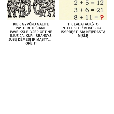
KIEK GYVŪNŲ GALITE
TIK LABAI AUKŠTO
PASTEBĖTI ŠIAME
INTELEKTO ŽMONĖS GALI
PAVEIKSLĖLYJE? OPTINĖ
IŠSPRĘSTI ŠIĄ NEĮPRASTĄ
ILIUZIJA, KURI IŠBANDYS
MĮSLĘ
JŪSŲ DĖMESĮ IR MĄSTYMO
GREITĮ