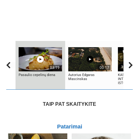
03:19
00:17
Pasaulio cepelinų diena
Autorius Edgaras
KAS SUKŪRĖ 
Mascinskas
INTELEKTĄ? 
ISTORIJA IR 
TAIP PAT SKAITYKITE
Patarimai