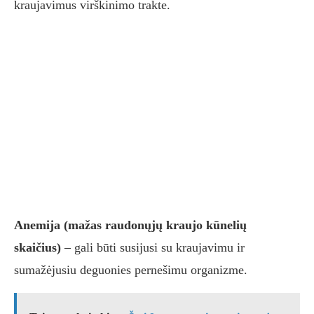
kraujavimus virškinimo trakte.
Anemija (mažas raudonųjų kraujo kūnelių
skaičius)
– gali būti susijusi su kraujavimu ir
sumažėjusiu deguonies pernešimu organizme.