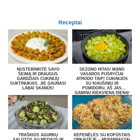
Receptai
NUSTEBINKITE SAVO
SEZONO HITAS! MANO
ŠEIMĄ IR DRAUGUS
VASAROS PUSRYČIAI
GARDŽIAIS CUKINIJŲ
ATRODO TAIP! CUKINIJOS
SUKTINUKAIS. JIE GAUNASI
SU KIAUŠINIU IR
LABAI SKANŪS!
POMIDORU, AŠ JAS
GAMINU KIEKVIENĄ DIENĄ!
TRAŠKIOS AGURKŲ
KEPENĖLĖS SU KOPŪSTAIS
SALOTOS SU MEDAUS IR
ORKAITĖJE – NEPAPRASTAI