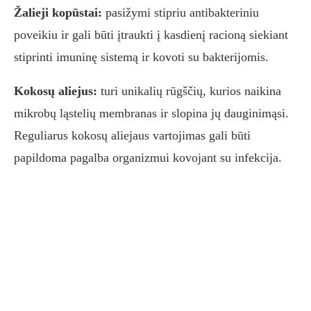
Žalieji kopūstai:
pasižymi stipriu antibakteriniu
poveikiu ir gali būti įtraukti į kasdienį racioną siekiant
stiprinti imuninę sistemą ir kovoti su bakterijomis.
Kokosų aliejus:
turi unikalių rūgščių, kurios naikina
mikrobų ląstelių membranas ir slopina jų dauginimąsi.
Reguliarus kokosų aliejaus vartojimas gali būti
papildoma pagalba organizmui kovojant su infekcija.