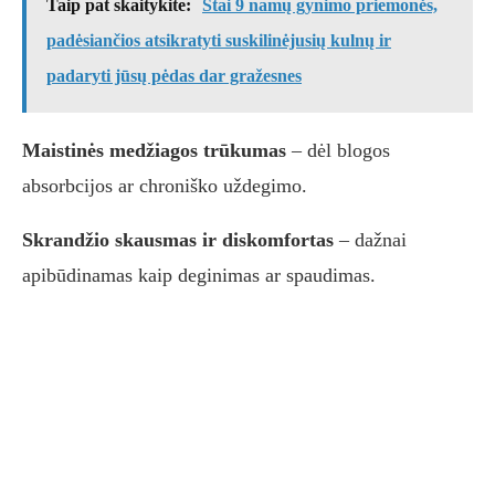
Taip pat skaitykite:
Štai 9 namų gynimo priemonės,
padėsiančios atsikratyti suskilinėjusių kulnų ir
padaryti jūsų pėdas dar gražesnes
Maistinės medžiagos trūkumas
– dėl blogos
absorbcijos ar chroniško uždegimo.
Skrandžio skausmas ir diskomfortas
– dažnai
apibūdinamas kaip deginimas ar spaudimas.