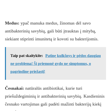
Medus:
ypač manuka medus, žinomas dėl savo
antibakterinių savybių, gali būti įtrauktas į mitybą,
siekiant stiprinti imunitetą ir kovoti su bakterijomis.
Taip pat skaitykite:
Patinę kulkšnys ir pėdos daugiau
ne problema! Ši priemonė gydo ne simptomus, o
pagrindinę priežastį!
Česnakai:
natūralūs antibiotikai, kurie turi
priešuždegiminių ir antibakterinių savybių. Kasdieninis
česnako vartojimas gali padėti mažinti bakterijų kiekį