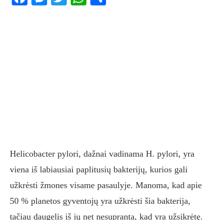
Helicobacter pylori, dažnai vadinama H. pylori, yra
viena iš labiausiai paplitusių bakterijų, kurios gali
užkrėsti žmones visame pasaulyje. Manoma, kad apie
50 % planetos gyventojų yra užkrėsti šia bakterija,
tačiau daugelis iš jų net nesupranta, kad yra užsikrėtę.