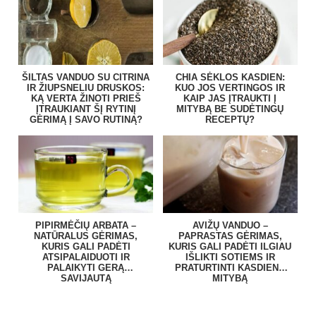
ŠILTAS VANDUO SU CITRINA
CHIA SĖKLOS KASDIEN:
IR ŽIUPSNELIU DRUSKOS:
KUO JOS VERTINGOS IR
KĄ VERTA ŽINOTI PRIEŠ
KAIP JAS ĮTRAUKTI Į
ĮTRAUKIANT ŠĮ RYTINĮ
MITYBĄ BE SUDĖTINGŲ
GĖRIMĄ Į SAVO RUTINĄ?
RECEPTŲ?
PIPIRMĖČIŲ ARBATA –
AVIŽŲ VANDUO –
NATŪRALUS GĖRIMAS,
PAPRASTAS GĖRIMAS,
KURIS GALI PADĖTI
KURIS GALI PADĖTI ILGIAU
ATSIPALAIDUOTI IR
IŠLIKTI SOTIEMS IR
PALAIKYTI GERĄ
PRATURTINTI KASDIENĘ
SAVIJAUTĄ
MITYBĄ