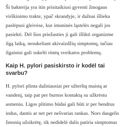
Ši bakterija yra itin prisitaikiusi gyventi žmogaus
virškinimo trakte, ypač skrandyje, ir dažnai išlieka
paslėpusi gleivėse, kur imuninės ląstelės negali jos
pasiekti. Dėl šios priežasties ji gali išlikti organizme
ilgą laiką, nesukeliant akivaizdžių simptomų, tačiau
ilgainiui gali sukelti rimtų sveikatos problemų.
Kaip H. pylori pasiskirsto ir kodėl tai
svarbu?
H. pylori plinta dažniausiai per užterštą maistą ar
vandenį, taip pat per burnos kontaktą su užkrėstu
asmeniu. Ligos plitimo būdai gali būti ir per bendrus
indus, dantis ar net per nešvarias rankas. Nors daugelis
žmonių užsikrėtę, tik nedidelė dalis patiria simptomus