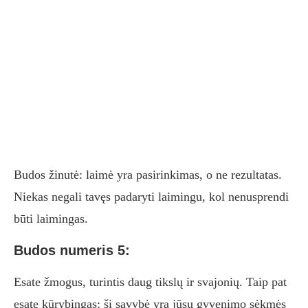
Budos žinutė: laimė yra pasirinkimas, o ne rezultatas.
Niekas negali tavęs padaryti laimingu, kol nenusprendi
būti laimingas.
Budos numeris 5:
Esate žmogus, turintis daug tikslų ir svajonių. Taip pat
esate kūrybingas: ši savybė yra jūsų gyvenimo sėkmės