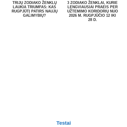
TRIJŲ ZODIAKO ŽENKLŲ
3 ZODIAKO ŽENKLAI, KURIE
LAUKIA TRIUMFAS: KAS
LENGVIAUSIAI PRAEIS PER
RUGPJŪTĮ PATIRS NAUJŲ
UŽTEMIMO KORIDORIŲ NUO
GALIMYBIŲ?
2026 M. RUGPJŪČIO 12 IKI
28 D.
Testai