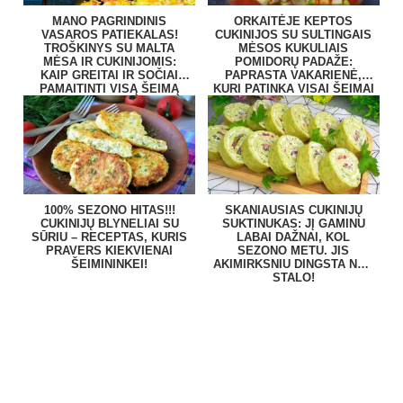
MANO PAGRINDINIS
ORKAITĖJE KEPTOS
VASAROS PATIEKALAS!
CUKINIJOS SU SULTINGAIS
TROŠKINYS SU MALTA
MĖSOS KUKULIAIS
MĖSA IR CUKINIJOMIS:
POMIDORŲ PADAŽE:
KAIP GREITAI IR SOČIAI
PAPRASTA VAKARIENĖ,
PAMAITINTI VISĄ ŠEIMĄ
KURI PATINKA VISAI ŠEIMAI
100% SEZONO HITAS!!!
SKANIAUSIAS CUKINIJŲ
CUKINIJŲ BLYNELIAI SU
SUKTINUKAS: JĮ GAMINU
SŪRIU – RECEPTAS, KURIS
LABAI DAŽNAI, KOL
PRAVERS KIEKVIENAI
SEZONO METU. JIS
ŠEIMININKEI!
AKIMIRKSNIU DINGSTA NUO
STALO!