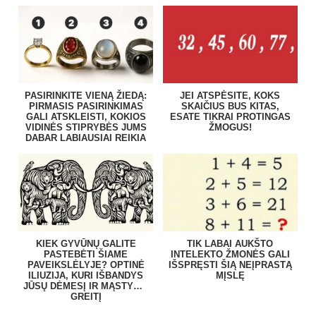
PASIRINKITE VIENĄ ŽIEDĄ:
JEI ATSPĖSITE, KOKS
PIRMASIS PASIRINKIMAS
SKAIČIUS BUS KITAS,
GALI ATSKLEISTI, KOKIOS
ESATE TIKRAI PROTINGAS
VIDINĖS STIPRYBĖS JUMS
ŽMOGUS!
DABAR LABIAUSIAI REIKIA
KIEK GYVŪNŲ GALITE
TIK LABAI AUKŠTO
PASTEBĖTI ŠIAME
INTELEKTO ŽMONĖS GALI
PAVEIKSLĖLYJE? OPTINĖ
IŠSPRĘSTI ŠIĄ NEĮPRASTĄ
ILIUZIJA, KURI IŠBANDYS
MĮSLĘ
JŪSŲ DĖMESĮ IR MĄSTYMO
GREITĮ