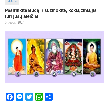
TESTAI
Pasirinkite Budą ir sužinokite, kokią žinią jis
turi jūsų ateičiai
5 liepos, 2024
Facebook
Messenger
Twitter
WhatsApp
Share