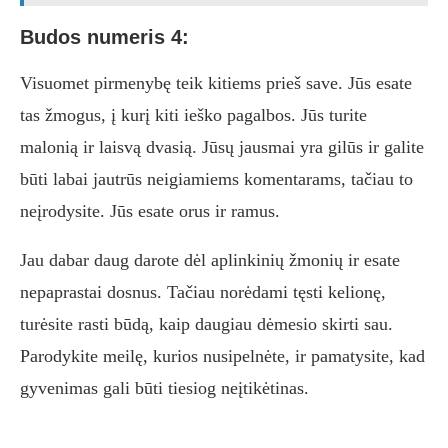
Budos numeris 4:
Visuomet pirmenybę teik kitiems prieš save. Jūs esate
tas žmogus, į kurį kiti ieško pagalbos. Jūs turite
malonią ir laisvą dvasią. Jūsų jausmai yra gilūs ir galite
būti labai jautrūs neigiamiems komentarams, tačiau to
neįrodysite. Jūs esate orus ir ramus.
Jau dabar daug darote dėl aplinkinių žmonių ir esate
nepaprastai dosnus. Tačiau norėdami tęsti kelionę,
turėsite rasti būdą, kaip daugiau dėmesio skirti sau.
Parodykite meilę, kurios nusipelnėte, ir pamatysite, kad
gyvenimas gali būti tiesiog neįtikėtinas.