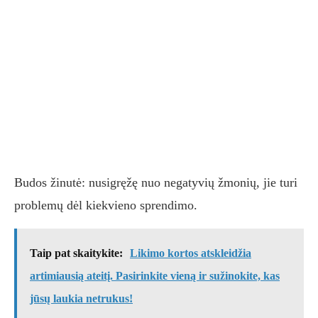
Budos žinutė: nusigręžę nuo negatyvių žmonių, jie turi
problemų dėl kiekvieno sprendimo.
Taip pat skaitykite:
Likimo kortos atskleidžia
artimiausią ateitį. Pasirinkite vieną ir sužinokite, kas
jūsų laukia netrukus!