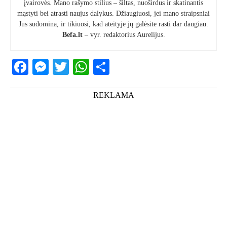
įvairovės. Mano rašymo stilius – šiltas, nuoširdus ir skatinantis
mąstyti bei atrasti naujus dalykus. Džiaugiuosi, jei mano straipsniai
Jus sudomina, ir tikiuosi, kad ateityje jų galėsite rasti dar daugiau.
Befa.lt
– vyr. redaktorius Aurelijus.
Facebook
Messenger
Twitter
WhatsApp
Share
REKLAMA