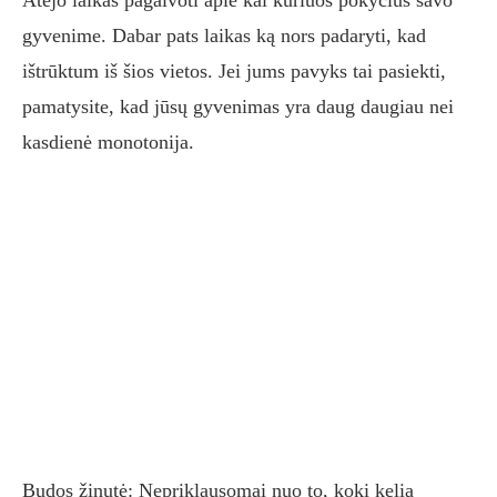
Atėjo laikas pagalvoti apie kai kuriuos pokyčius savo
gyvenime. Dabar pats laikas ką nors padaryti, kad
ištrūktum iš šios vietos. Jei jums pavyks tai pasiekti,
pamatysite, kad jūsų gyvenimas yra daug daugiau nei
kasdienė monotonija.
Budos žinutė: Nepriklausomai nuo to, kokį kelią