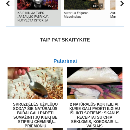
06:20
00:17
KAIP KINIJA TAPO
Autorius Edgaras
Autorius Edg
„PASAULIO FABRIKU“:
Mascinskas
Mascinskas
NUTYLĖTA ISTORIJA
TAIP PAT SKAITYKITE
Patarimai
SKRUZDĖLĖS UŽPLŪDO
2 NATŪRALŪS KOKTEILIAI,
SODĄ? ŠIE NATŪRALŪS
KURIE GALI PADĖTI ILGIAU
BŪDAI GALI PADĖTI
IŠLIKTI SOTIEMS: SKANŪS
SUMAŽINTI JŲ KIEKĮ BE
RECEPTAI SU CHIA
STIPRIŲ CHEMINIŲ
SĖKLOMIS, KOKOSAIS IR
PRIEMONIŲ
VAISIAIS