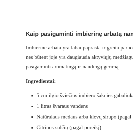
Kaip pasigaminti imbierinę arbatą n
Imbierinė arbata yra labai paprasta ir greita paruo
nes būtent joje yra daugiausia aktyviųjų medžiagų
pasigaminti aromatingą ir naudingą gėrimą.
Ingredientai:
5 cm ilgio šviežios imbiero šaknies gabaliuk
1 litras švaraus vandens
Natūralaus medaus arba klevų sirupo (pagal 
Citrinos sulčių (pagal poreikį)