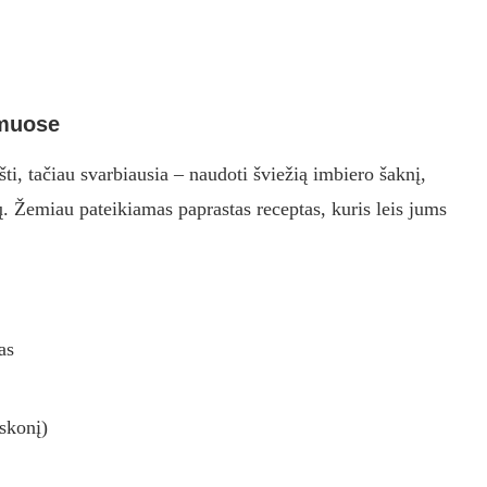
amuose
šti, tačiau svarbiausia – naudoti šviežią imbiero šaknį,
. Žemiau pateikiamas paprastas receptas, kuris leis jums
as
skonį)