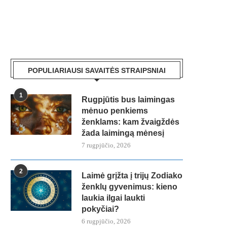
POPULIARIAUSI SAVAITĖS STRAIPSNIAI
1
Rugpjūtis bus laimingas
mėnuo penkiems
ženklams: kam žvaigždės
žada laimingą mėnesį
7 rugpjūčio, 2026
2
Laimė grįžta į trijų Zodiako
ženklų gyvenimus: kieno
laukia ilgai laukti
pokyčiai?
6 rugpjūčio, 2026