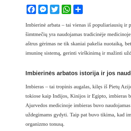
Facebook
Messenger
Twitter
WhatsApp
Share
Imbierinė arbata – tai vienas iš populiariausių ir 
šimtmečių yra naudojamas tradicinėje medicinoje i
aštrus gėrimas ne tik skaniai pakelia nuotaiką, be
imuninę sistemą, gerinti virškinimą ir mažinti u
Imbierinės arbatos istorija ir jos nau
Imbieras – tai tropinis augalas, kilęs iš Pietų Azi
tokiose kaip Indijos, Kinijos ir Egipto, imbieras 
Ajurvedos medicinoje imbieras buvo naudojamas 
uždegimams gydyti. Taip pat buvo tikima, kad imbi
organizmo tonusą.