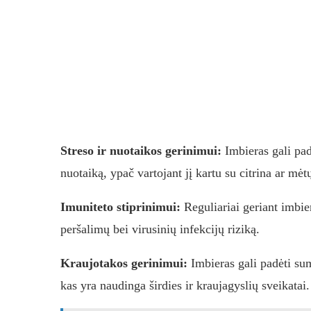
Streso ir nuotaikos gerinimui:
Imbieras gali pad
nuotaiką, ypač vartojant jį kartu su citrina ar mėtų
Imuniteto stiprinimui:
Reguliariai geriant imbier
peršalimų bei virusinių infekcijų riziką.
Kraujotakos gerinimui:
Imbieras gali padėti sum
kas yra naudinga širdies ir kraujagyslių sveikatai.