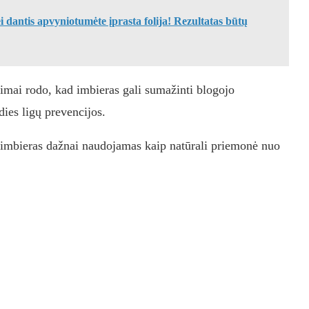
ei dantis apvyniotumėte įprasta folija! Rezultatas būtų
imai rodo, kad imbieras gali sumažinti blogojo
rdies ligų prevencijos.
 imbieras dažnai naudojamas kaip natūrali priemonė nuo