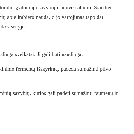
atūralių gydomųjų savybių ir universalumo. Šiandien
inių apie imbiero naudą, o jo vartojimas tapo dar
ikos srityje.
udinga sveikatai. Ji gali būti naudinga:
škinimo fermentų išskyrimą, padeda sumažinti pilvo
minių savybių, kurios gali padėti sumažinti raumenų ir