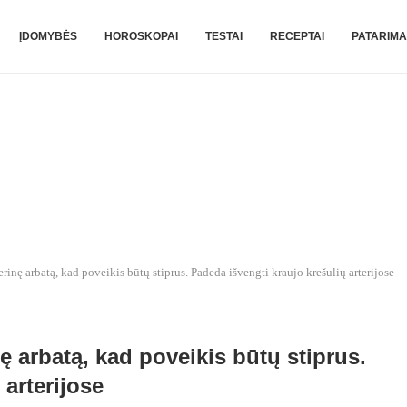
ĮDOMYBĖS
HOROSKOPAI
TESTAI
RECEPTAI
PATARIMA
rinę arbatą, kad poveikis būtų stiprus. Padeda išvengti kraujo krešulių arterijose
ę arbatą, kad poveikis būtų stiprus.
 arterijose