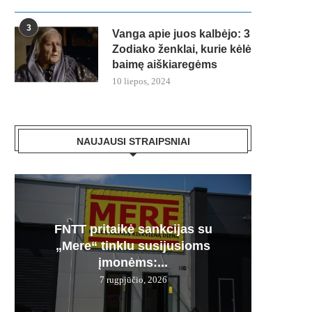
3
Vanga apie juos kalbėjo: 3
Zodiako ženklai, kurie kėlė
baimę aiškiaregėms
10 liepos, 2024
NAUJAUSI STRAIPSNIAI
FNTT pritaikė sankcijas su
Česnak
Močiuč
Skania
100% 
„Mere“ tinklu susijusioms
vie
pr
jį g
įmonėms:...
7 rugpjūčio, 2026