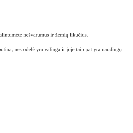
alintumėte nešvarumus ir žemių likučius.
 būtina, nes odelė yra valinga ir joje taip pat yra naudingų