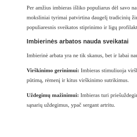
Per amžius imbieras išliko populiarus dėl savo n
moksliniai tyrimai patvirtina daugelį tradicinių ž
populiaresnis sveikatos stiprinimo ir ligų profilakt
Imbierinės arbatos nauda sveikatai
Imbierinė arbata yra ne tik skanus, bet ir labai na
Virškinimo gerinimui:
Imbieras stimuliuoja vir
pūtimą, rėmenį ir kitus virškinimo sutrikimus.
Uždegimų mažinimui:
Imbieras turi priešuždegi
sąnarių uždegimus, ypač sergant artritu.