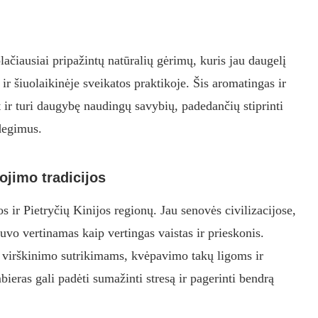
plačiausiai pripažintų natūralių gėrimų, kuris jau daugelį
r šiuolaikinėje sveikatos praktikoje. Šis aromatingas ir
t ir turi daugybę naudingų savybių, padedančių stiprinti
ždegimus.
dojimo tradicijos
jos ir Pietryčių Kinijos regionų. Jau senovės civilizacijose,
buvo vertinamas kaip vertingas vaistas ir prieskonis.
virškinimo sutrikimams, kvėpavimo takų ligoms ir
eras gali padėti sumažinti stresą ir pagerinti bendrą