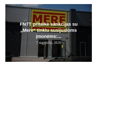
FNTT pritaikė sankcijas su
Česnak
Močiuč
Skania
100% 
„Mere“ tinklu susijusioms
vie
pr
jį g
įmonėms:...
7 rugpjūčio, 2026