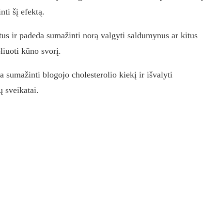
nti šį efektą.
tus ir padeda sumažinti norą valgyti saldumynus ar kitus
liuoti kūno svorį.
 sumažinti blogojo cholesterolio kiekį ir išvalyti
ų sveikatai.