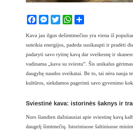
Facebook
Messenger
Twitter
WhatsApp
Share
Kava jau ilgus dešimtmečius yra viena iš populia
suteikia energijos, padeda susikaupti ir pradėti d
padaryti savo rytinę kavą dar sveikesnę ir skanes
vadinama „kava su sviestu”. Šis unikalus gėrimas 
daugybę naudos sveikatai. Be to, tai nėra nauja te
kultūros, siekdamos pagerinti savo gyvenimo kokyb
Sviestinė kava: istorinės šaknys ir tra
Nors šiandien dažniausiai apie sviestinę kavą kal
daugelį šimtmečių. Istoriniuose šaltiniuose min