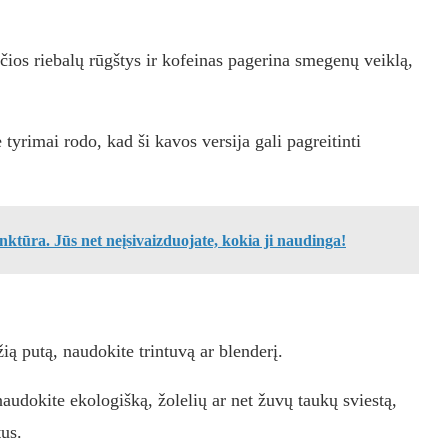
čios riebalų rūgštys ir kofeinas pagerina smegenų veiklą,
tyrimai rodo, kad ši kavos versija gali pagreitinti
nktūra. Jūs net neįsivaizduojate, kokia ji naudinga!
žią putą, naudokite trintuvą ar blenderį.
naudokite ekologišką, žolelių ar net žuvų taukų sviestą,
us.