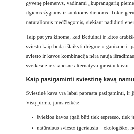
gyvenę piemenys, vadinami „kupranugarių piemenim
ilgiems žygiams ir sunkioms dienoms. Tokie gėri
natūraliomis medžiagomis, siekiant padidinti energ
Taip pat yra žinoma, kad Beduinai ir kitos arabi
sviestu kaip būdą išlaikyti drėgmę organizme ir pa
sviesto ir kavos kombinacija nėra nauja išradimas,
sveikesnė ir skanesnė alternatyva įprastai kavai.
Kaip pasigaminti sviestinę kavą nam
Sviestinė kava yra labai paprasta pasigaminti, ir j
Visų pirma, jums reikės:
šviežios kavos (gali būti tiek espresso, tiek
natūralaus sviesto (geriausia – ekologiško, 