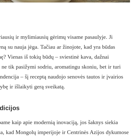
riausių ir mylimiausių gėrimų visame pasaulyje. Ji
ieną su nauja jėga. Tačiau ar žinojote, kad yra būdas
nę? Vienas iš tokių būdų – sviestinė kava, dažnai
ne tik pasižymi sodriu, aromatingu skoniu, bet ir turi
ndencija – šį receptą naudojo senovės tautos ir įvairios
ę ir išlaikyti gerą sveikatą.
dicijos
bame kaip apie modernią inovaciją, jos šaknys siekia
ima, kad Mongolų imperijoje ir Centrinės Azijos dykumose