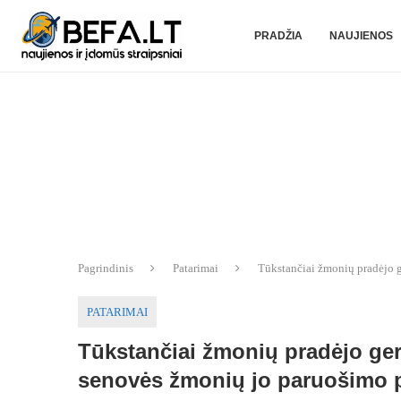
PRADŽIA
NAUJIENOS
Pagrindinis
Patarimai
Tūkstančiai žmonių pradėjo ge
PATARIMAI
Tūkstančiai žmonių pradėjo gert
senovės žmonių jo paruošimo pa