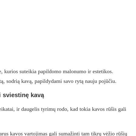
e, kurios suteikia papildomo malonumo ir estetikos.
kystą, sodrią kavą, papildydami savo rytą nauju pojūčiu.
i sviestinę kavą
katai, ir daugelis tyrimų rodo, kad tokia kavos rūšis gali
rus kavos vartojimas gali sumažinti tam tikrų vėžio rūšių