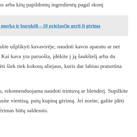
aus arba kitų papildomų ingredientų pagal skonį
 morką ir burokėlį – 10 priežasčių gerti šį gėrimą
ite užplikyti kavavirėje, naudoti kavos aparatu ar net
. Kai kava yra paruošta, įdėkite į ją šaukštelį arba du
ėti šiek tiek kokosų aliejaus, kuris dar labiau praturtina
u, rekomenduojama naudoti trintuvą ar blenderį. Supilkite
usite vientisą, putų kupiną gėrimą. Jei norite, galite įdėti
gėrimas būtų saldesnis.