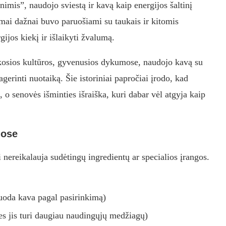
is”, naudojo sviestą ir kavą kaip energijos šaltinį
mai dažnai buvo paruošiami su taukais ir kitomis
ijos kiekį ir išlaikyti žvalumą.
škosios kultūros, gyvenusios dykumose, naudojo kavą su
gerinti nuotaiką. Šie istoriniai papročiai įrodo, kad
 o senovės išminties išraiška, kuri dabar vėl atgyja kaip
uose
i nereikalauja sudėtingų ingredientų ar specialios įrangos.
 juoda kava pagal pasirinkimą)
nes jis turi daugiau naudingųjų medžiagų)