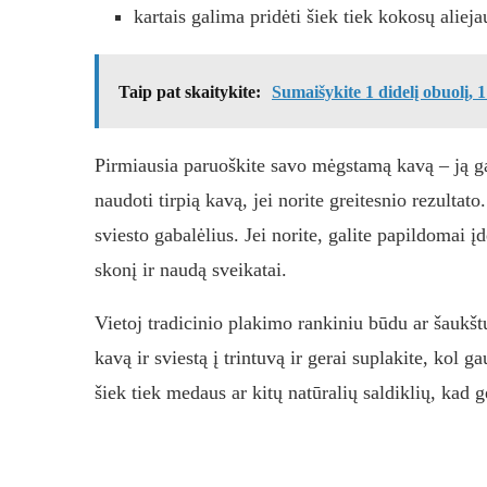
kartais galima pridėti šiek tiek kokosų aliej
Taip pat skaitykite:
Sumaišykite 1 didelį obuolį, 1
Pirmiausia paruoškite savo mėgstamą kavą – ją gal
naudoti tirpią kavą, jei norite greitesnio rezultato
sviesto gabalėlius. Jei norite, galite papildomai įd
skonį ir naudą sveikatai.
Vietoj tradicinio plakimo rankiniu būdu ar šaukšt
kavą ir sviestą į trintuvą ir gerai suplakite, kol ga
šiek tiek medaus ar kitų natūralių saldiklių, kad 