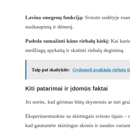
Lavina smegenų funkciją:
Sviesto sudėtyje esan
susikaupimą ir dėmesį.
Padeda sumažinti kūno riebalų kiekį:
Kai kurie 
medžiagų apykaitą ir skatinti riebalų deginimą.
Taip pat skaitykite:
Gydomoji graikinių riešutų ti
Kiti patarimai ir įdomūs faktai
Jei norite, kad gėrimas būtų skystesnis ar turi gra
Eksperimentuokite su skirtingais sviesto tipais – 
kad gautumėte skirtingus skonio ir naudos variant