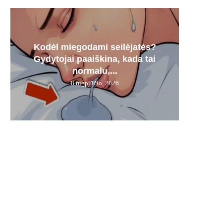
Kodėl miegodami seilėjatės?
Šį g
FNT
100% 
Tri
Gydytojai paaiškina, kada tai
„Me
ren
trium
normalu,...
8 rugpjūčio, 2026