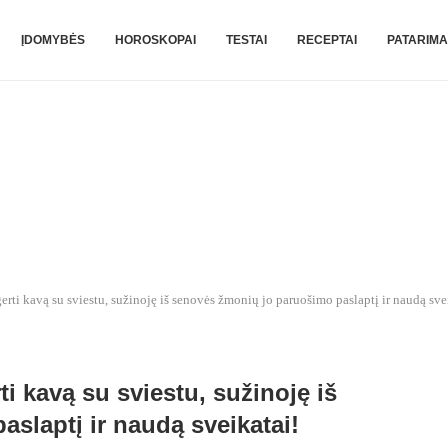
ĮDOMYBĖS
HOROSKOPAI
TESTAI
RECEPTAI
PATARIMA
rti kavą su sviestu, sužinoję iš senovės žmonių jo paruošimo paslaptį ir naudą sve
i kavą su sviestu, sužinoję iš
slaptį ir naudą sveikatai!