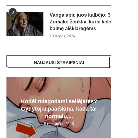
3
Vanga apie juos kalbėjo: 3
Zodiako ženklai, kurie kėlė
baimę aiškiaregėms
10 liepos, 2024
NAUJAUSI STRAIPSNIAI
Kodėl miegodami seilėjatės?
Šį g
FNT
100% 
Tri
Gydytojai paaiškina, kada tai
„Me
ren
trium
normalu,...
8 rugpjūčio, 2026