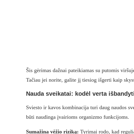
Šis gėrimas dažnai pateikiamas su putomis viršuj
Tačiau jei norite, galite jį tiesiog išgerti kaip s
Nauda sveikatai: kodėl verta išbandyt
Sviesto ir kavos kombinacija turi daug naudos svei
būti naudinga įvairioms organizmo funkcijoms.
Sumažina vėžio riziką:
Tyrimai rodo, kad regulia