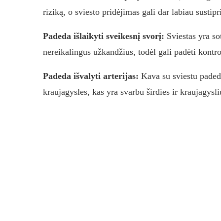
riziką, o sviesto pridėjimas gali dar labiau sustipri
Padeda išlaikyti sveikesnį svorį:
Sviestas yra so
nereikalingus užkandžius, todėl gali padėti kontro
Padeda išvalyti arterijas:
Kava su sviestu padeda
kraujagysles, kas yra svarbu širdies ir kraujagysli