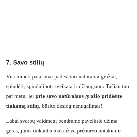
7. Savo stilių
Visi minėti patarimai padės būti natūraliai gražiai,
spindėti, spinduliuoti sveikata ir džiaugsmu. Tačiau tuo
pat metu, jei
prie savo natūralaus grožio pridėsite
tinkamą stilių,
būsite tiesiog nenugalimas!
Labai svarbų vaidmenį bendrame paveiksle užima
geras, jums tinkantis makiažas, prižiūrėti antakiai ir