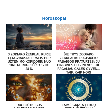
Horoskopai
3 ZODIAKO ŽENKLAI, KURIE
ŠIE TRYS ZODIAKO
LENGVIAUSIAI PRAEIS PER
ŽENKLAI IKI RUGPJŪČIO
UŽTEMIMO KORIDORIŲ NUO
PABAIGOS PRATURTĖS: JŲ
2026 M. RUGPJŪČIO 12 IKI
PINIGINĖS BUS PILNOS, JIE
28 D.
PAGALIAU GALĖS GYVENTI
TAIP, KAIP NORI
RUGPJŪTIS BUS
LAIMĖ GRĮŽTA Į TRIJŲ