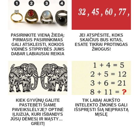
PASIRINKITE VIENĄ ŽIEDĄ:
JEI ATSPĖSITE, KOKS
PIRMASIS PASIRINKIMAS
SKAIČIUS BUS KITAS,
GALI ATSKLEISTI, KOKIOS
ESATE TIKRAI PROTINGAS
VIDINĖS STIPRYBĖS JUMS
ŽMOGUS!
DABAR LABIAUSIAI REIKIA
KIEK GYVŪNŲ GALITE
TIK LABAI AUKŠTO
PASTEBĖTI ŠIAME
INTELEKTO ŽMONĖS GALI
PAVEIKSLĖLYJE? OPTINĖ
IŠSPRĘSTI ŠIĄ NEĮPRASTĄ
ILIUZIJA, KURI IŠBANDYS
MĮSLĘ
JŪSŲ DĖMESĮ IR MĄSTYMO
GREITĮ