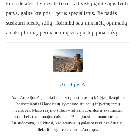
kitos detalės. Jei nesate tikri, kad viską galite apgalvoti
patys, galite kreiptis į gerus specialistus. Jie padės
susikurti idealų stilių: išsirinkti sau tinkančią optimalią
antakių formą, permanentinį vokų ir lūpų makiažą.
Aurelijus A
Aš – Aurelijus A., nuolatinis tekstų ir straipsnių kūrėjas, įkvėpimo
besisemiantis iš kasdienių gyvenimo situacijų ir įvairių temų
įvairovės. Mano rašymo stilius – šiltas, nuoširdus ir skatinantis
mąstyti bei atrasti naujus dalykus. Džiaugiuosi, jei mano straipsniai
Jus sudomina, ir tikiuosi, kad ateityje jų galėsite rasti dar daugiau.
Befa.lt
– vyr. redaktorius Aurelijus.