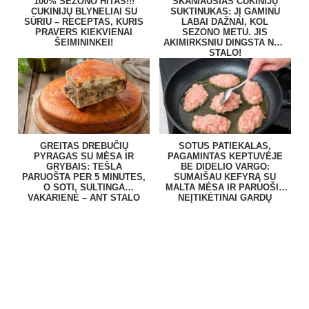
100% SEZONO HITAS!!!
SKANIAUSIAS CUKINIJŲ
CUKINIJŲ BLYNELIAI SU
SUKTINUKAS: JĮ GAMINU
SŪRIU – RECEPTAS, KURIS
LABAI DAŽNAI, KOL
PRAVERS KIEKVIENAI
SEZONO METU. JIS
ŠEIMININKEI!
AKIMIRKSNIU DINGSTA NUO
STALO!
GREITAS DREBUČIŲ
SOTUS PATIEKALAS,
PYRAGAS SU MĖSA IR
PAGAMINTAS KEPTUVĖJE
GRYBAIS: TEŠLA
BE DIDELIO VARGO:
PARUOŠTA PER 5 MINUTES,
SUMAIŠAU KEFYRĄ SU
O SOTI, SULTINGA
MALTA MĖSA IR PARUOŠIU
VAKARIENĖ – ANT STALO
NEĮTIKĖTINAI GARDŲ
BE VARGO
PATIEKALĄ