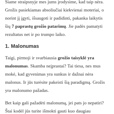
Šiame straipsnyje mes jums įrodysime, kad taip nėra.
Grožis pasiekiamas absoliučiai kiekvienai moteriai, o
norint jį įgyti, išsaugoti ir padidinti, pakanka laikytis
šių
7 paprastų grožio patarimų
. Jie padės pamatyti
rezultatus net ir po trumpo laiko.
1. Malonumas
Taigi, pirmoji ir svarbiausia
grožio taisyklė yra
malonumas
. Skamba neįprastai? Tai tiesa, nes mus
mokė, kad gyvenimas yra sunkus ir dažnai nėra
malonus. Ir jūs turėsite pakeisti šią paradigmą. Grožis
yra malonumo pažadas.
Bet kaip gali pažadėti malonumą, jei pats jo nepatiri?
Štai kodėl jūs turite išmokti gauti kuo daugiau