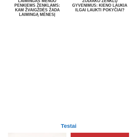
LAIMINGAS MĖNUO
ZODIAKO ŽENKLŲ
PENKIEMS ŽENKLAMS:
GYVENIMUS: KIENO LAUKIA
KAM ŽVAIGŽDĖS ŽADA
ILGAI LAUKTI POKYČIAI?
LAIMINGĄ MĖNESĮ
Testai