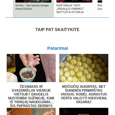
Se7en – kai tamsa tampa
KAIP KINIJA TAPO
Pėsčiųjų žygi
meno kūriniu
„PASAULIO FABRIKU“:
Gedimino tak
NUTYLĖTA ISTORIJA
TAIP PAT SKAITYKITE
Patarimai
ČESNAKAS IR
MOČIUČIŲ AUGINTAS, BET
GVAZDIKĖLIAI VIENOJE
ŠIANDIEN PRIMIRŠTAS
VIETOJE? DAUGELIS
VAISIUS: KODĖL AGRASTUS
NUSTEMBA SUŽINOJĘ, KAM
VERTA VALGYTI KIEKVIENĄ
IŠ TIKRŲJŲ NAUDOJAMAS
VASARĄ?
ŠIS PAPRASTAS DERINYS