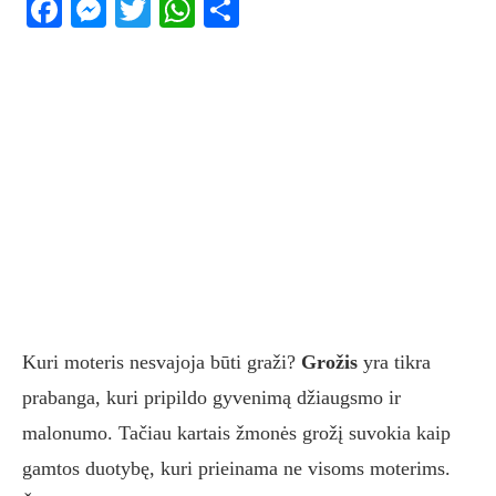
Facebook
Messenger
Twitter
WhatsApp
Share
Kuri moteris nesvajoja būti graži?
Grožis
yra tikra
prabanga, kuri pripildo gyvenimą džiaugsmo ir
malonumo. Tačiau kartais žmonės grožį suvokia kaip
gamtos duotybę, kuri prieinama ne visoms moterims.