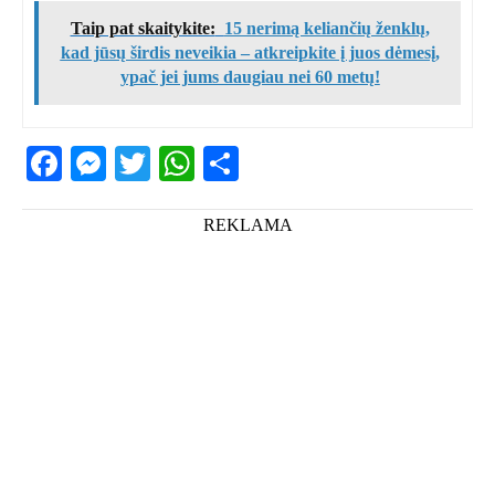
Taip pat skaitykite:
15 nerimą keliančių ženklų,
kad jūsų širdis neveikia – atkreipkite į juos dėmesį,
ypač jei jums daugiau nei 60 metų!
Facebook
Messenger
Twitter
WhatsApp
Share
REKLAMA